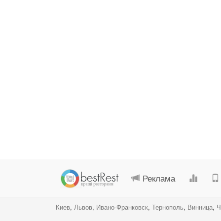
Реклама
Киев
,
Львов
,
Ивано-Франковск
,
Тернополь
,
Винница
,
Ч