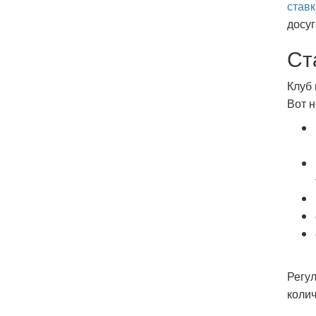
став
досуг
Ст
Клуб 
Вот 
Регул
колич