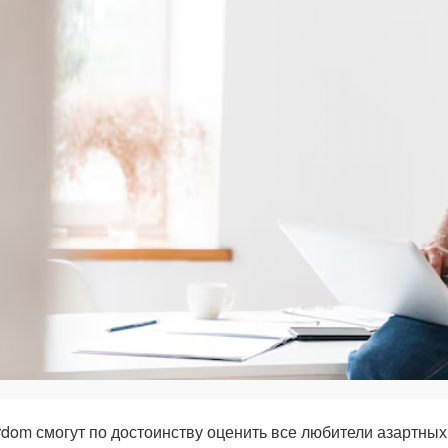
dom смогут по достоинству оценить все любители азартных