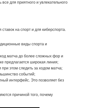
ь все для приятного и увлекательного
 ставок на спорт и для киберспорта.
адиционные виды спорта и
сход матча до более сложных фор и
же предлагается широкая линия;
 при этом следить за ходом матча;
ьшинство событий;
тный интерфейс. Это позволяет без
яются причиной того, почему