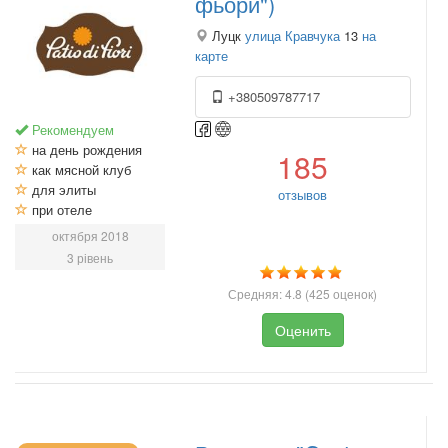
фьори")
Луцк
улица Кравчука
13
на
карте
+380509787717
Рекомендуем
на день рождения
185
как мясной клуб
для элиты
отзывов
при отеле
октября 2018
3 рівень
Средняя:
4.8
(
425
оценок)
Оценить