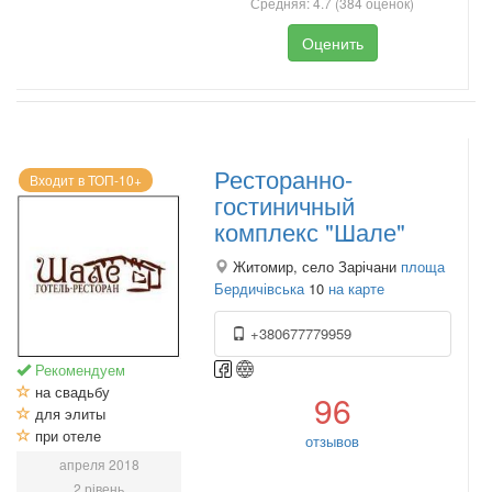
Средняя:
4.7
(
384
оценок)
Оценить
Ресторанно-
Входит в ТОП-10+
гостиничный
комплекс "Шале"
Житомир, село Зарічани
площа
Бердичівська
10
на карте
+380677779959
Рекомендуем
на свадьбу
96
для элиты
при отеле
отзывов
апреля 2018
2 рівень