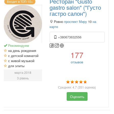
Ресторан "Gusto
Входит в ТОП-10+
gastro salon" ("Густо
гастро салон")
Ровно
проспект Миру
10
на
карте
+380673632556
Рекомендуем
на день рождения
177
с детской комнатой
с живой музыкой
отзывов
для элиты
марта 2018
3 рівень
Средняя:
4.7
(
351
оценка)
Оценить