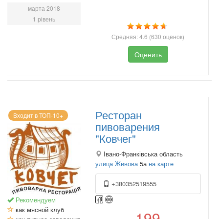
марта 2018
1 рівень
Средняя:
4.6
(
630
оценок)
Оценить
Ресторан
Входит в ТОП-10+
пивоварения
"Ковчег"
Івано-Франківська область
улица Живова
5а
на карте
+380352519555
Рекомендуем
как мясной клуб
199