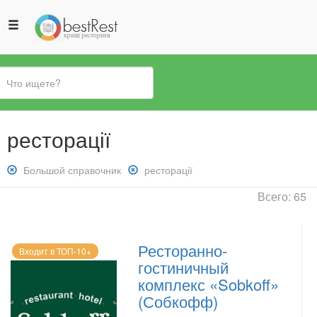
Вы
ресторації
здесь
Снять
Большой справочник
Снять
ресторації
фильтр:
фильтр:
Всего: 65
Большой
ресторації
справочник
Ресторанно-
Входит в ТОП-10+
гостиничный
комплекс «Sobkoff»
(Собкофф)