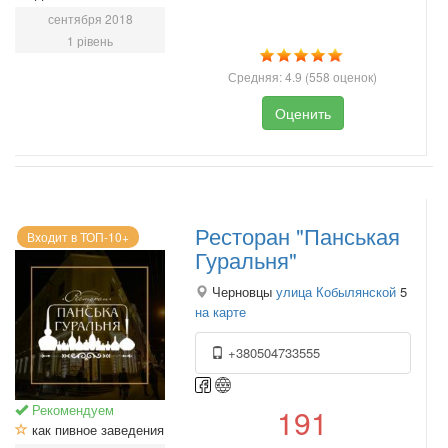
сентября 2018
1 рівень
Средняя:
4.9
(
558
оценок)
Оценить
Ресторан "Панськая
Входит в ТОП-10+
Гуральня"
Черновцы
улица Кобылянской
5
на карте
+380504733555
Рекомендуем
191
как пивное заведения