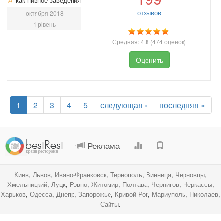
как пивное заведения
отзывов
октября 2018
1 рівень
Средняя:
4.8
(
474
оценок)
Оценить
1
2
3
4
5
следующая ›
последняя »
.
.
.
.
Реклама
Киев
,
Львов
,
Ивано-Франковск
,
Тернополь
,
Винница
,
Черновцы
,
Хмельницкий
,
Луцк
,
Ровно
,
Житомир
,
Полтава
,
Чернигов
,
Черкассы
,
Харьков
,
Одесса
,
Днепр
,
Запорожье
,
Кривой Рог
,
Мариуполь
,
Николаев
,
Сайты
.