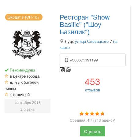
Ресторан "Show
Входит в ТОП-10+
Basilic" ("Шоу
Базилик")
Луцк
улица Словацкого
7
на
карте
+380671191199
Рекомендуем
в центре города
453
для любителей
пиццы
отзывов
как ночной
сентября 2018
2 рівень
Средняя:
4.7
(
843
оценок)
Оценить