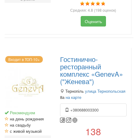
Средняя:
4.8
(
198
оценок)
Оценить
Гостинично-
Входит в ТОП-10+
ресторанный
комплекс «GenevA»
("Женева")
Тернопіль
улица Тернопольская
8а
на карте
+380688003300
Рекомендуем
на день рождения
на свадьбу
138
с живой музыкой