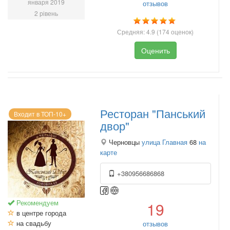
января 2019
отзывов
2 рівень
Средняя:
4.9
(
174
оценок)
Оценить
Ресторан "Панський
Входит в ТОП-10+
двор"
Черновцы
улица Главная
68
на
карте
+380956686868
Рекомендуем
19
в центре города
на свадьбу
отзывов