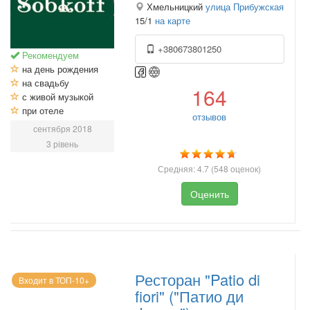
Хмельницкий
улица Прибужская
15/1
на карте
+380673801250
Рекомендуем
на день рождения
на свадьбу
164
с живой музыкой
при отеле
отзывов
сентября 2018
3 рівень
Средняя:
4.7
(
548
оценок)
Оценить
Ресторан "Patio di
Входит в ТОП-10+
fiori" ("Патио ди