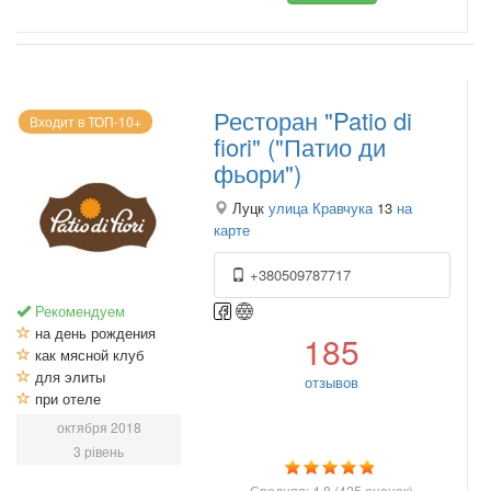
Ресторан "Patio di
Входит в ТОП-10+
fiori" ("Патио ди
фьори")
Луцк
улица Кравчука
13
на
карте
+380509787717
Рекомендуем
на день рождения
185
как мясной клуб
для элиты
отзывов
при отеле
октября 2018
3 рівень
Средняя:
4.8
(
425
оценок)