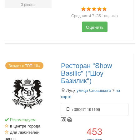
3 рівень
Средняя:
4.7
(
351
оценка)
Оценить
Ресторан "Show
Входит в ТОП-10+
Basilic" ("Шоу
Базилик")
Луцк
улица Словацкого
7
на
карте
+380671191199
Рекомендуем
в центре города
453
для любителей
пиццы
отзывов