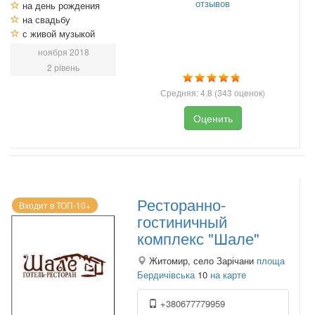
отзывов
на день рождения
на свадьбу
с живой музыкой
ноября 2018
2 рівень
Средняя:
4.8
(
343
оценок)
Оценить
Ресторанно-
Входит в ТОП-10+
гостиничный
комплекс "Шале"
Житомир, село Зарічани
площа
Бердичівська
10
на карте
+380677779959