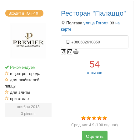
Ресторан "Палаццо"
Входит в ТОП-10+
Полтава
улица Гоголя
33
на
карте
+380532610850
54
Рекомендуем
отзывов
в центре города
для любителей
пиццы
для элиты
при отеле
ноября 2018
3 рівень
Средняя:
4.9
(
100
оценок)
Оценить