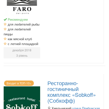
Рекомендуем
для любителей рыбы
для любителей
пиццы
как мясной клуб
с летней площадкой
декабря 2018
3 рівень
Ресторанно-
Входит в ТОП-10+
гостиничный
комплекс «Sobkoff»
(Собкофф)
Хмельницкий
улица Прибужская