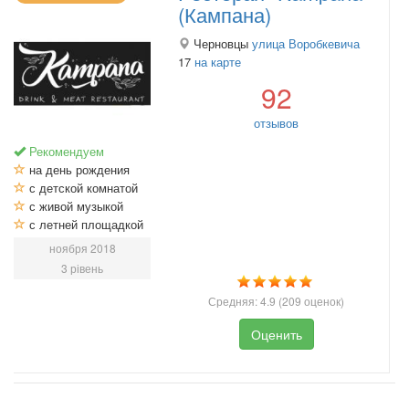
(Кампана)
Черновцы
улица Воробкевича
17
на карте
92
отзывов
Рекомендуем
на день рождения
с детской комнатой
с живой музыкой
с летней площадкой
ноября 2018
3 рівень
Средняя:
4.9
(
209
оценок)
Оценить