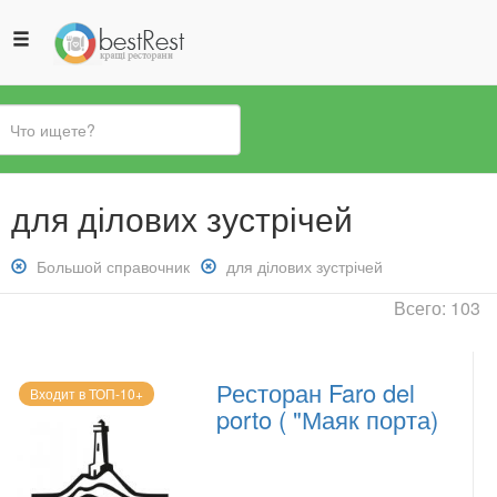
Вы
для ділових зустрічей
здесь
Снять
Большой справочник
Снять
для ділових зустрічей
фильтр:
фильтр:
Всего: 103
Большой
для
справочник
ділових
зустрічей
Ресторан Faro del
Входит в ТОП-10+
porto ( "Маяк порта)