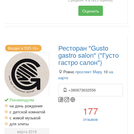
Оценить
Ресторан "Gusto
Входит в ТОП-10+
gastro salon" ("Густо
гастро салон")
Ровно
проспект Миру
10
на
карте
+380673632556
Рекомендуем
на день рождения
177
с детской комнатой
с живой музыкой
отзывов
для элиты
марта 2018