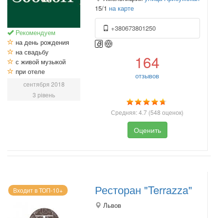
15/1
на карте
+380673801250
Рекомендуем
на день рождения
на свадьбу
164
с живой музыкой
при отеле
отзывов
сентября 2018
3 рівень
Средняя:
4.7
(
548
оценок)
Оценить
Ресторан "Terrazza"
Входит в ТОП-10+
Львов