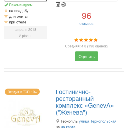
Рекомендуем
на свадьбу
96
для элиты
при отеле
отзывов
апреля 2018
2 рівень
Средняя:
4.8
(
198
оценок)
Оценить
Гостинично-
Входит в ТОП-10+
ресторанный
комплекс «GenevA»
("Женева")
Тернопіль
улица Тернопольская
8а
на карте