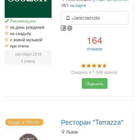
15/1
на карте
+380673801250
Рекомендуем
на день рождения
на свадьбу
164
с живой музыкой
при отеле
отзывов
сентября 2018
3 рівень
Средняя:
4.7
(
548
оценок)
Оценить
Ресторан "Terrazza"
Входит в ТОП-10+
Львов