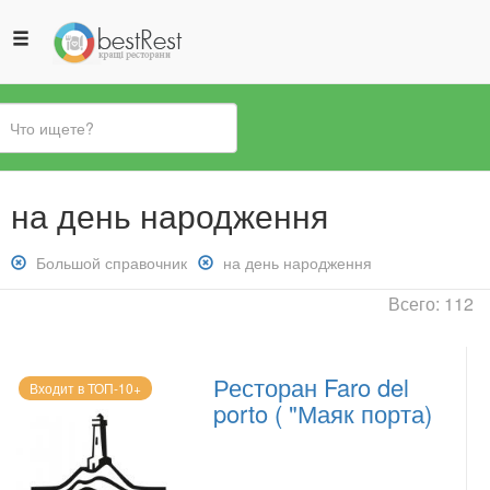
Вы
на день народження
здесь
Снять
Большой справочник
Снять
на день народження
фильтр:
фильтр:
Всего: 112
Большой
на
справочник
день
народження
Ресторан Faro del
Входит в ТОП-10+
porto ( "Маяк порта)