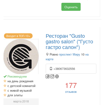
Оценить
Ресторан "Gusto
Входит в ТОП-10+
gastro salon" ("Густо
гастро салон")
Ровно
проспект Миру
10
на
карте
+380673632556
Рекомендуем
на день рождения
177
с детской комнатой
с живой музыкой
отзывов
для элиты
марта 2018