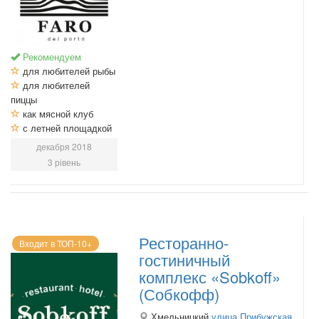
Рекомендуем
для любителей рыбы
для любителей
пиццы
как мясной клуб
с летней площадкой
декабря 2018
3 рівень
Ресторанно-
Входит в ТОП-10+
гостиничный
комплекс «Sobkoff»
(Собкофф)
Хмельницкий
улица Прибужская