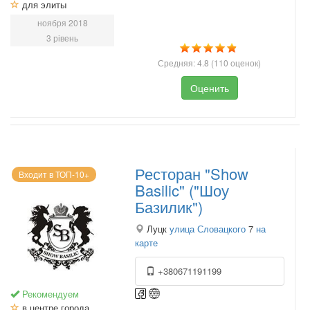
для элиты
ноября 2018
3 рівень
Средняя:
4.8
(
110
оценок)
Оценить
Ресторан "Show
Входит в ТОП-10+
Basilic" ("Шоу
Базилик")
Луцк
улица Словацкого
7
на
карте
+380671191199
Рекомендуем
в центре города