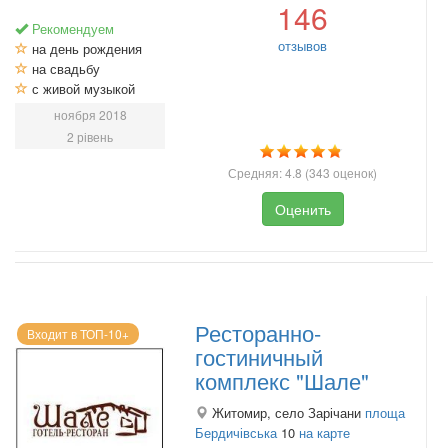
146
Рекомендуем
отзывов
на день рождения
на свадьбу
с живой музыкой
ноября 2018
2 рівень
Средняя:
4.8
(
343
оценок)
Оценить
Ресторанно-
Входит в ТОП-10+
гостиничный
комплекс "Шале"
Житомир, село Зарічани
площа
Бердичівська
10
на карте