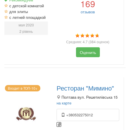
169
с детской комнатой
для элиты
отзывов
с летней площадкой
мая 2020
2 рівень
Средняя:
4.7
(
384
оценок)
Оценить
Ресторан "Мимино"
Входит в ТОП-10+
Полтава вул. Решетилівська 15
на карте
+380532275012