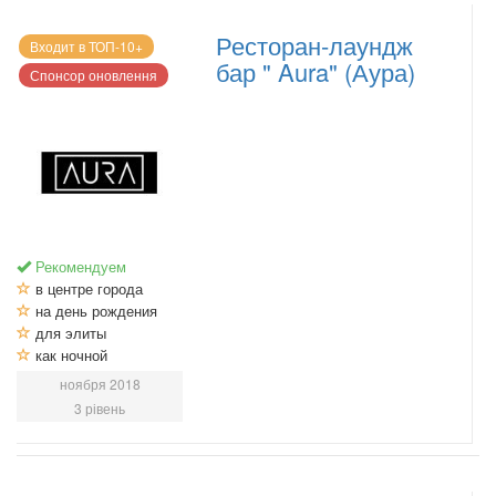
Ресторан-лаундж
Входит в ТОП-10+
бар " Aura" (Аура)
Спонсор оновлення
Рекомендуем
в центре города
на день рождения
для элиты
как ночной
ноября 2018
3 рівень