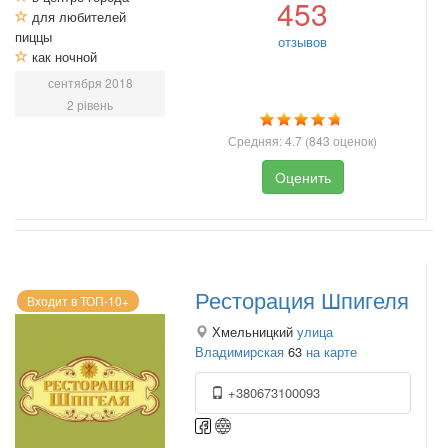
453
для любителей
пиццы
отзывов
как ночной
сентября 2018
2 рівень
Средняя:
4.7
(
843
оценок)
Оценить
Ресторация Шпигеля
Входит в ТОП-10+
Хмельницкий
улица
Владимирская
63
на карте
+380673100093