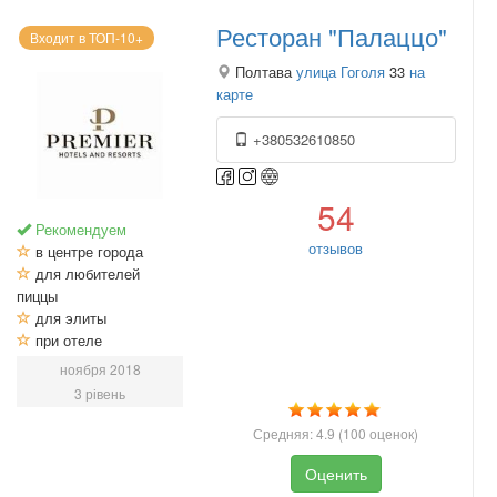
Ресторан "Палаццо"
Входит в ТОП-10+
Полтава
улица Гоголя
33
на
карте
+380532610850
54
Рекомендуем
отзывов
в центре города
для любителей
пиццы
для элиты
при отеле
ноября 2018
3 рівень
Средняя:
4.9
(
100
оценок)
Оценить