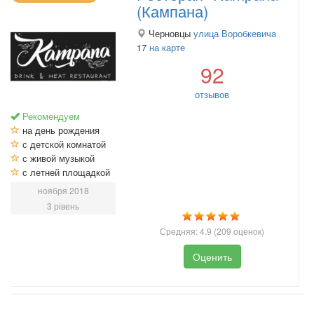
(Кампана)
Черновцы
улица Воробкевича
17
на карте
92
отзывов
Рекомендуем
на день рождения
с детской комнатой
с живой музыкой
с летней площадкой
ноября 2018
3 рівень
Средняя:
4.9
(
209
оценок)
Оценить