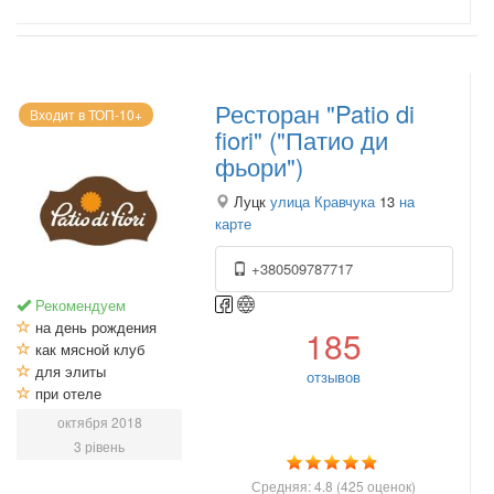
Ресторан "Patio di
Входит в ТОП-10+
fiori" ("Патио ди
фьори")
Луцк
улица Кравчука
13
на
карте
+380509787717
Рекомендуем
на день рождения
185
как мясной клуб
для элиты
отзывов
при отеле
октября 2018
3 рівень
Средняя:
4.8
(
425
оценок)