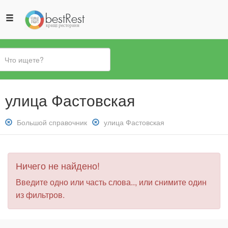
Вы
улица Фастовская
здесь
Снять
Большой справочник
Снять
улица Фастовская
фильтр:
фильтр:
Большой
улица
справочник
Фастовская
Ничего не найдено!
Введите одно или часть слова.., или снимите один
из фильтров.
.
.
.
.