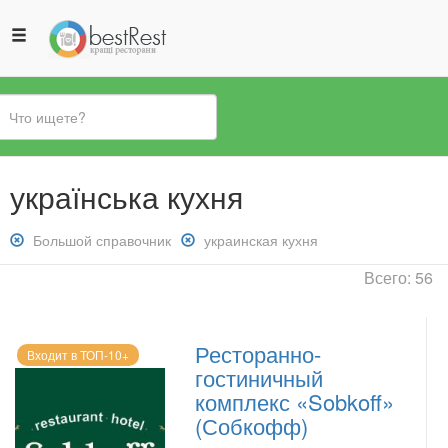
Вы
українська кухня
здесь
Снять
Большой справочник
Снять
украинская кухня
фильтр:
фильтр:
Всего: 56
Большой
украинская
справочник
кухня
Ресторанно-
Входит в ТОП-10+
гостиничный
комплекс «Sobkoff»
(Собкофф)