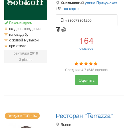
Хмельницкий
улица Прибужская
15/1
на карте
+380673801250
Рекомендуем
на день рождения
на свадьбу
164
с живой музыкой
при отеле
отзывов
сентября 2018
3 рівень
Средняя:
4.7
(
548
оценок)
Оценить
Ресторан "Terrazza"
Входит в ТОП-10+
Львов