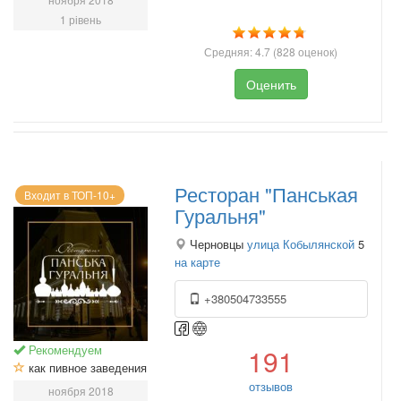
1 рівень
Средняя:
4.7
(
828
оценок)
Оценить
Ресторан "Панськая
Входит в ТОП-10+
Гуральня"
Черновцы
улица Кобылянской
5
на карте
+380504733555
Рекомендуем
191
как пивное заведения
отзывов
ноября 2018