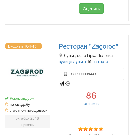
Оценить
Ресторан "Zagorod"
Входит в ТОП-10+
Луцьк, село Гірка Полонка
вулиця Луцька
16
на карте
+380990009441
86
Рекомендуем
отзывов
на свадьбу
с летней площадкой
октября 2018
1 рівень