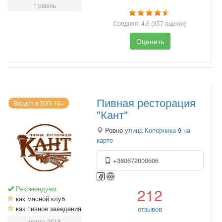
1 рівень
Средняя:
4.6
(
357
оценок)
Оценить
Пивная ресторация
Входит в ТОП-10+
"Кант"
Ровно
улица Коперника
9
на
карте
+380672000606
Рекомендуем
212
как мясной клуб
как пивное заведения
отзывов
марта 2018