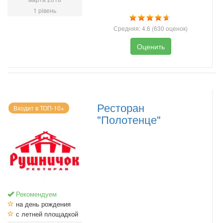
1 рівень
Средняя:
4.6
(
630
оценок)
Оценить
Ресторан
Входит в ТОП-10+
"Полотенце"
Рекомендуем
на день рождения
с летней площадкой