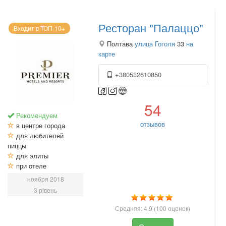
Ресторан "Палаццо"
Входит в ТОП-10+
Полтава
улица Гоголя
33
на
карте
+380532610850
54
Рекомендуем
отзывов
в центре города
для любителей
пиццы
для элиты
при отеле
ноября 2018
3 рівень
Средняя:
4.9
(
100
оценок)