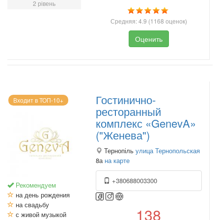
2 рівень
Средняя:
4.9
(
1168
оценок)
Оценить
Гостинично-
Входит в ТОП-10+
ресторанный
комплекс «GenevA»
("Женева")
Тернопіль
улица Тернопольская
8а
на карте
+380688003300
Рекомендуем
на день рождения
на свадьбу
138
с живой музыкой