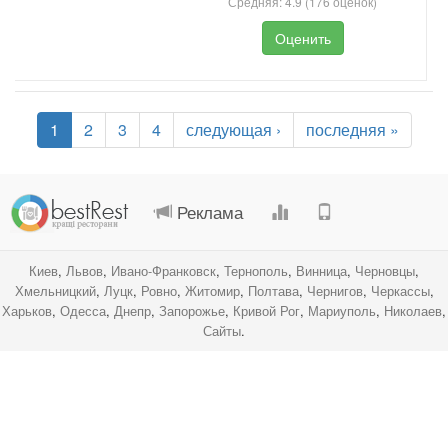
Средняя:
4.9
(
176
оценок)
Оценить
1
2
3
4
следующая ›
последняя »
.
.
.
.
Реклама
Киев
,
Львов
,
Ивано-Франковск
,
Тернополь
,
Винница
,
Черновцы
,
Хмельницкий
,
Луцк
,
Ровно
,
Житомир
,
Полтава
,
Чернигов
,
Черкассы
,
Харьков
,
Одесса
,
Днепр
,
Запорожье
,
Кривой Рог
,
Мариуполь
,
Николаев
,
Сайты
.