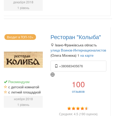
декабря 2018
1 рівень
Ресторан "Колыба"
Входит в ТОП-10+
Івано-Франківська область
улица Воинов-Интернационалистов
(Олега Міхнюка) 1
на карте
+380683405676
100
Рекомендуем
с детской комнатой
отзывов
с летней площадкой
ноября 2018
1 рівень
Средняя:
4.5
(
190
оценок)