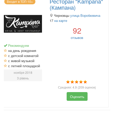
Ресторан "Kampana"
Входит в ТОП-10+
(Кампана)
Черновцы
улица Воробкевича
17
на карте
92
отзывов
Рекомендуем
на день рождения
с детской комнатой
с живой музыкой
с летней площадкой
ноября 2018
3 рівень
Средняя:
4.9
(
209
оценок)
Оценить