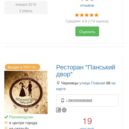
января 2019
отзывов
2 рівень
Средняя:
4.9
(
174
оценок)
Оценить
Ресторан "Панський
Входит в ТОП-10+
двор"
Черновцы
улица Главная
68
на
карте
+380956686868
Рекомендуем
19
в центре города
на свадьбу
отзывов