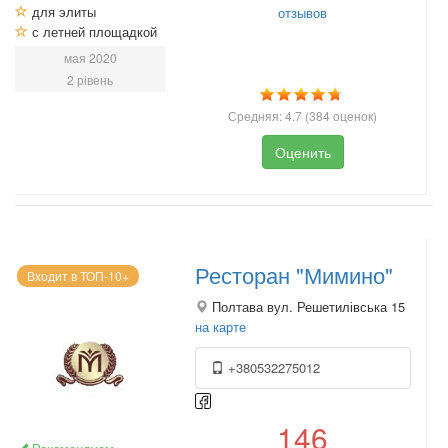
для элиты
отзывов
с летней площадкой
мая 2020
2 рівень
Средняя:
4.7
(
384
оценок)
Оценить
Ресторан "Мимино"
Входит в ТОП-10+
Полтава вул. Решетилівська 15
на карте
+380532275012
146