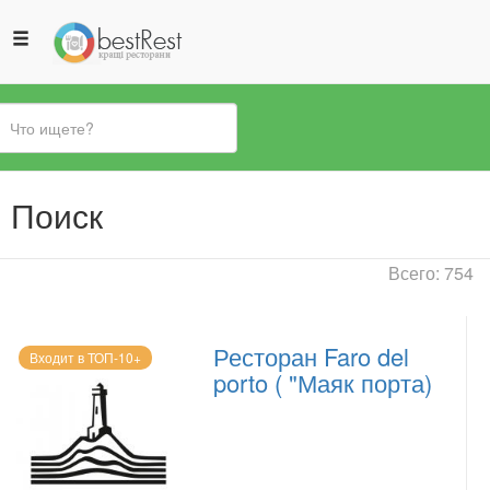
Вы
Поиск
здесь
Всего: 754
Ресторан Faro del
Входит в ТОП-10+
porto ( "Маяк порта)