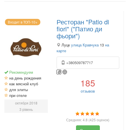
Ресторан "Patio di
Входит в ТОП-10+
fiori" ("Патио ди
фьори")
Луцк
улица Кравчука
13
на
карте
+380509787717
Рекомендуем
на день рождения
185
как мясной клуб
для элиты
отзывов
при отеле
октября 2018
3 рівень
Средняя:
4.8
(
425
оценок)