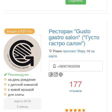
Оценить
Ресторан "Gusto
Входит в ТОП-10+
gastro salon" ("Густо
гастро салон")
Ровно
проспект Миру
10
на
карте
+380673632556
Рекомендуем
на день рождения
177
с детской комнатой
с живой музыкой
отзывов
для элиты
марта 2018
3 рівень