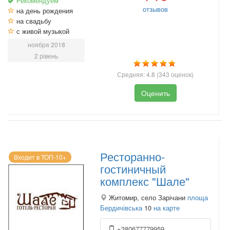
Рекомендуем
отзывов
на день рождения
на свадьбу
с живой музыкой
ноября 2018
2 рівень
Средняя:
4.8
(
343
оценок)
Оценить
Ресторанно-
Входит в ТОП-10+
гостиничный
комплекс "Шале"
Житомир, село Зарічани
площа
Бердичівська
10
на карте
+380677779959