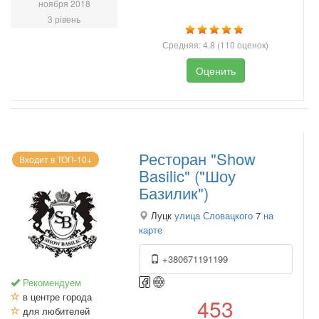
ноября 2018
3 рівень
Средняя:
4.8
(
110
оценок)
Оценить
Ресторан "Show
Входит в ТОП-10+
Basilic" ("Шоу
Базилик")
Луцк
улица Словацкого
7
на
карте
+380671191199
Рекомендуем
в центре города
453
для любителей