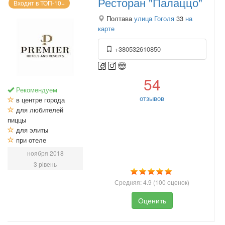
Ресторан "Палаццо"
Входит в ТОП-10+
Полтава
улица Гоголя
33
на
карте
+380532610850
54
Рекомендуем
отзывов
в центре города
для любителей
пиццы
для элиты
при отеле
ноября 2018
3 рівень
Средняя:
4.9
(
100
оценок)
Оценить