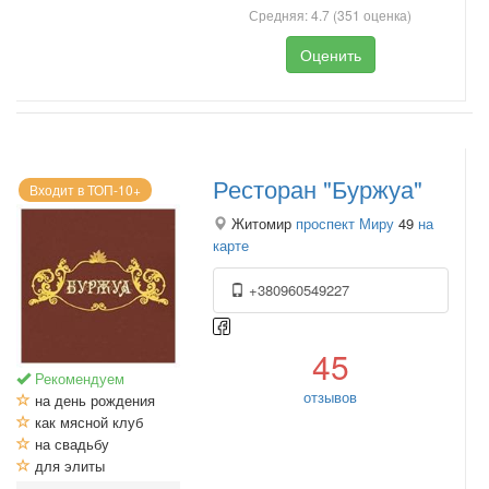
Средняя:
4.7
(
351
оценка)
Оценить
Ресторан "Буржуа"
Входит в ТОП-10+
Житомир
проспект Миру
49
на
карте
+380960549227
45
Рекомендуем
отзывов
на день рождения
как мясной клуб
на свадьбу
для элиты