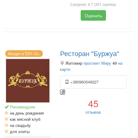
Средняя:
4.7
(
351
оценка)
Оценить
Ресторан "Буржуа"
Входит в ТОП-10+
Житомир
проспект Миру
49
на
карте
+380960549227
45
Рекомендуем
отзывов
на день рождения
как мясной клуб
на свадьбу
для элиты