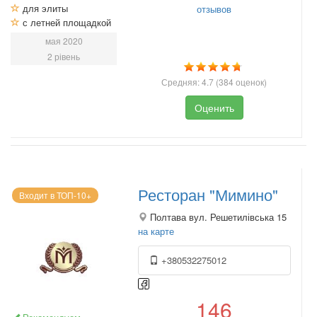
для элиты
отзывов
с летней площадкой
мая 2020
2 рівень
Средняя:
4.7
(
384
оценок)
Оценить
Ресторан "Мимино"
Входит в ТОП-10+
Полтава вул. Решетилівська 15
на карте
+380532275012
146