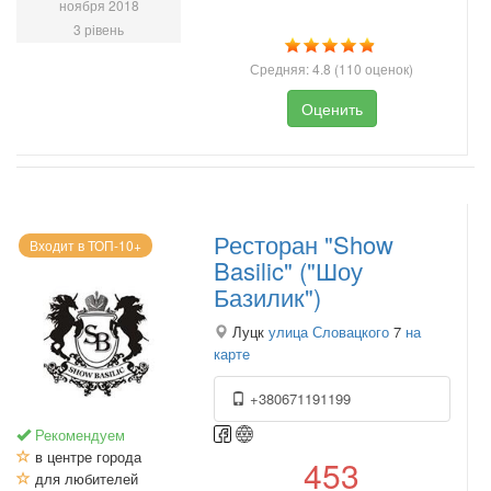
ноября 2018
3 рівень
Средняя:
4.8
(
110
оценок)
Оценить
Ресторан "Show
Входит в ТОП-10+
Basilic" ("Шоу
Базилик")
Луцк
улица Словацкого
7
на
карте
+380671191199
Рекомендуем
в центре города
453
для любителей