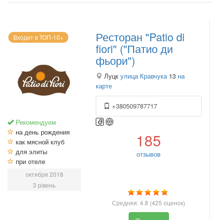
Ресторан "Patio di
Входит в ТОП-10+
fiori" ("Патио ди
фьори")
Луцк
улица Кравчука
13
на
карте
+380509787717
Рекомендуем
на день рождения
185
как мясной клуб
для элиты
отзывов
при отеле
октября 2018
3 рівень
Средняя:
4.8
(
425
оценок)