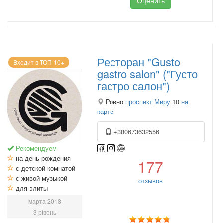
Оценить
Ресторан "Gusto
Входит в ТОП-10+
gastro salon" ("Густо
гастро салон")
Ровно
проспект Миру
10
на
карте
+380673632556
Рекомендуем
на день рождения
177
с детской комнатой
с живой музыкой
отзывов
для элиты
марта 2018
3 рівень