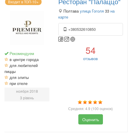
Ресторан "Палаццо"
Входит в ТОП-10+
Полтава
улица Гоголя
33
на
карте
+380532610850
54
Рекомендуем
отзывов
в центре города
для любителей
пиццы
для элиты
при отеле
ноября 2018
3 рівень
Средняя:
4.9
(
100
оценок)
Оценить