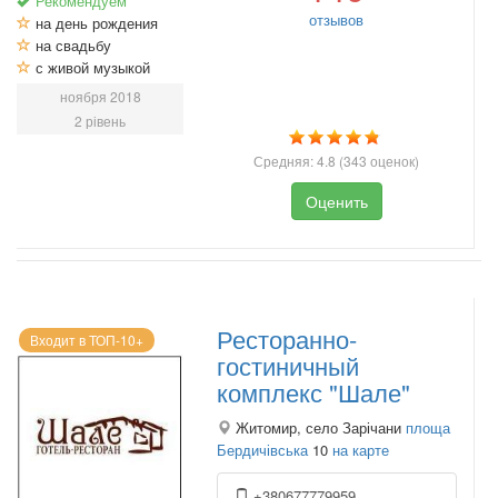
Рекомендуем
отзывов
на день рождения
на свадьбу
с живой музыкой
ноября 2018
2 рівень
Средняя:
4.8
(
343
оценок)
Оценить
Ресторанно-
Входит в ТОП-10+
гостиничный
комплекс "Шале"
Житомир, село Зарічани
площа
Бердичівська
10
на карте
+380677779959