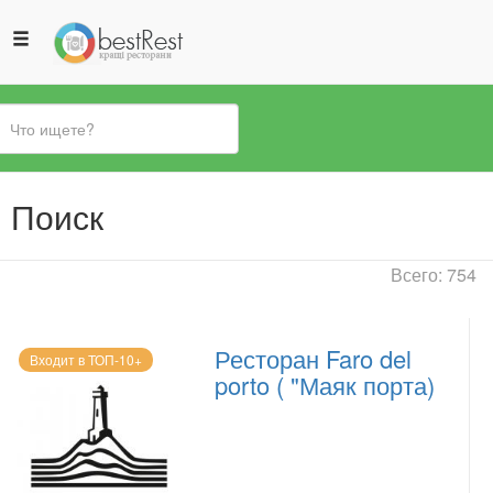
Вы
Поиск
здесь
Всего: 754
Ресторан Faro del
Входит в ТОП-10+
porto ( "Маяк порта)