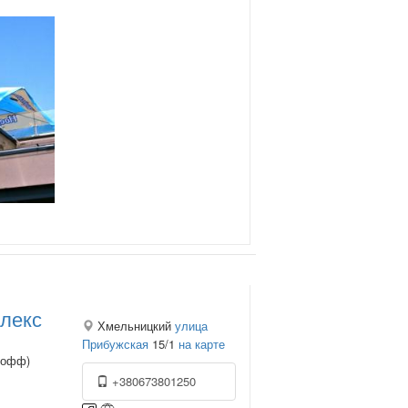
плекс
Хмельницкий
улица
Прибужская
15/1
на карте
кофф)
+380673801250