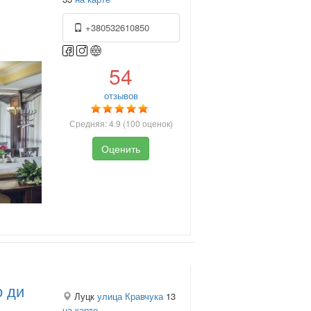
+380532610850
54
отзывов
Средняя:
4.9
(
100
оценок)
Оценить
о ди
Луцк
улица Кравчука
13
на карте