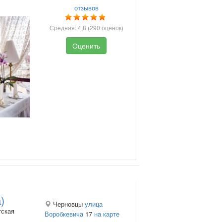
отзывов
Средняя:
4.8
(
290
оценок)
Оценить
)
Черновцы
улица
тская
Воробкевича
17
на карте