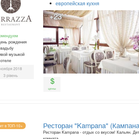
европейская кухня
+23
омендуем
день рождения
свадьбу
ивой музыкой
 отеле
ноября 2018
3 рівень
цены
Ресторан "Kampana" (Кампана
ит в ТОП-10+
Ресторан Kampana - отдых со вкусом! Кальян. Де
комната.