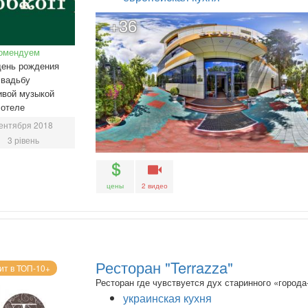
+36
омендуем
день рождения
свадьбу
ивой музыкой
 отеле
ентября 2018
3 рівень
цены
2 видео
Ресторан "Terrazza"
ит в ТОП-10+
Ресторан где чувствуется дух старинного «города
украинская кухня