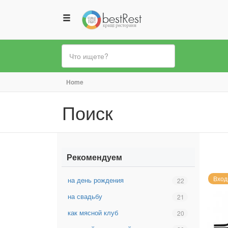
Вы
Home
здесь
Поиск
Рекомендуем
Вход
на день рождения
Выбрать
22
фильтр:
на свадьбу
Выбрать
21
на
фильтр:
день
как мясной клуб
Выбрать
20
на
рождения
фильтр:
свадьбу