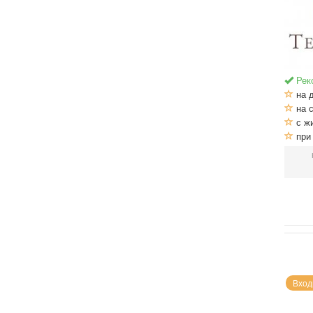
Рек
на 
на 
с ж
при
Вход