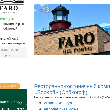
+13
омендуем
 любителей рыбы
 любителей
мясной клуб
етней площадкой
декабря 2018
3 рівень
Ресторанно-гостиничный ком
ит в ТОП-10+
«Sobkoff» (Собкофф)
Ресторанно-гостиничный комплекс «Sobkoff» (Соб
украинская кухня
европейская кухня