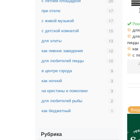
с летней площадкой
Выбрать
20
как
фильтр:
мясной
при отеле
Выбрать
17
с
клуб
фильтр:
летней
с живой музыкой
Выбрать
17
при
Рек
площадкой
фильтр:
отеле
для
с детской комнатой
Выбрать
15
с
для
фильтр:
живой
для элиты
Выбрать
13
пиццы
с
музыкой
фильтр:
как 
детской
как пивное заведения
Выбрать
12
для
с л
комнатой
фильтр:
элиты
для любителей пиццы
Выбрать
10
как
фильтр:
пивное
в центре города
Выбрать
9
для
заведения
фильтр:
любителей
как ночной
Выбрать
3
в
пиццы
фильтр:
центре
на крестины и помолвки
Выбрать
3
как
города
фильтр:
ночной
для любителей рыбы
Выбрать
2
на
фильтр:
крестины
Вход
как бюджетный
Выбрать
1
для
и
фильтр:
любителей
помолвки
как
рыбы
бюджетный
Рубрика