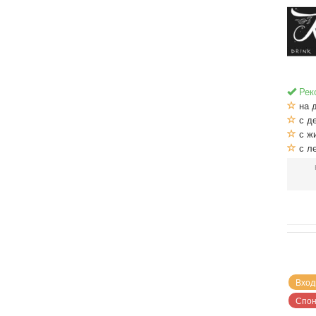
Рек
на 
с де
с ж
с л
Вход
Спон