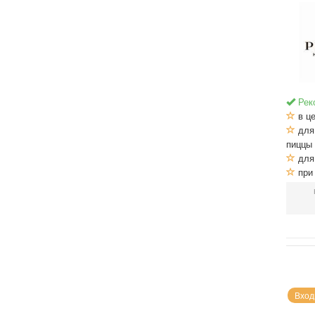
Рек
в це
для
пиццы
для
при
Вход