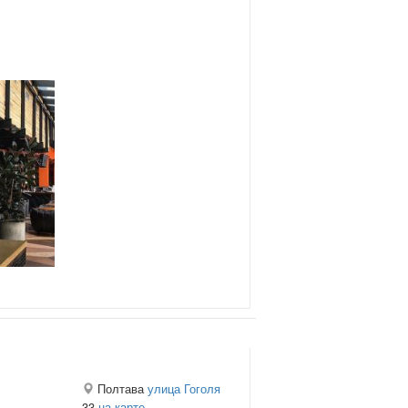
Полтава
улица Гоголя
33
на карте