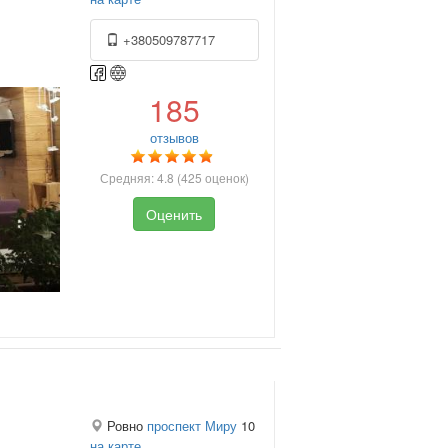
+380509787717
185
отзывов
Средняя:
4.8
(
425
оценок)
Оценить
Ровно
проспект Миру
10
на карте