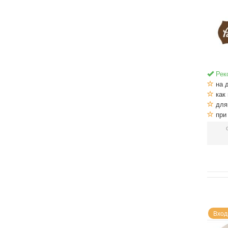
Рек
на 
как 
для
при
Вход