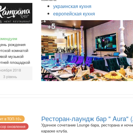
украинская кухня
европейская кухня
+5
омендуем
день рождения
тской комнатой
ивой музыкой
етней площадкой
ноября 2018
3 рівень
Ресторан-лаундж бар " Aura" 
ит в ТОП-10+
Удачное сочетание Lounge бара, ресторана и ночн
сор оновлення
караоке клуба.