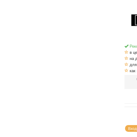
Рек
в це
на 
для
как 
Вход