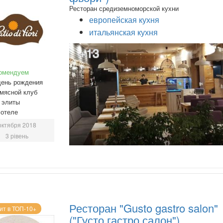
Ресторан средиземноморской кухни
европейская кухня
итальянская кухня
+13
омендуем
день рождения
мясной клуб
 элиты
 отеле
октября 2018
3 рівень
Ресторан "Gusto gastro salon"
ит в ТОП-10+
("Густо гастро салон")