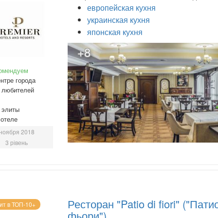
европейская кухня
украинская кухня
японская кухня
+8
омендуем
нтре города
 любителей
 элиты
 отеле
ноября 2018
3 рівень
Ресторан "Patio di fiori" ("Пати
ит в ТОП-10+
фьори")