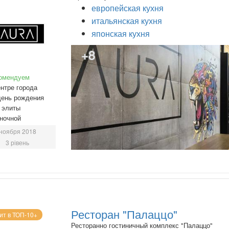
европейская кухня
итальянская кухня
японская кухня
+8
омендуем
нтре города
день рождения
 элиты
ночной
ноября 2018
3 рівень
Ресторан "Палаццо"
ит в ТОП-10+
Ресторанно гостиничный комплекс "Палаццо"