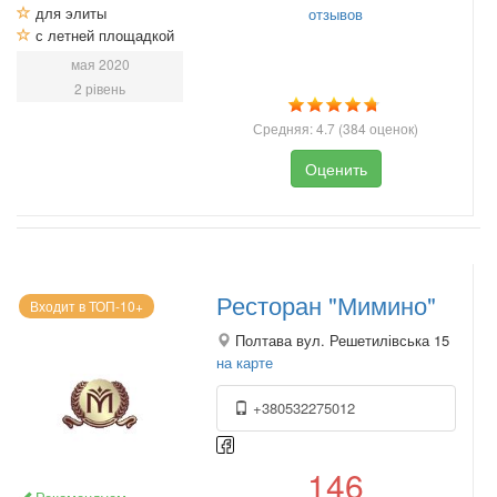
для элиты
отзывов
с летней площадкой
мая 2020
2 рівень
Средняя:
4.7
(
384
оценок)
Оценить
Ресторан "Мимино"
Входит в ТОП-10+
Полтава вул. Решетилівська 15
на карте
+380532275012
146