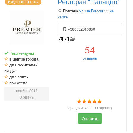
Ресторан "Палаццо"
Входит в ТОП-10+
Полтава
улица Гоголя
33
на
карте
+380532610850
54
Рекомендуем
отзывов
в центре города
для любителей
пиццы
для элиты
при отеле
ноября 2018
3 рівень
Средняя:
4.9
(
100
оценок)
Оценить