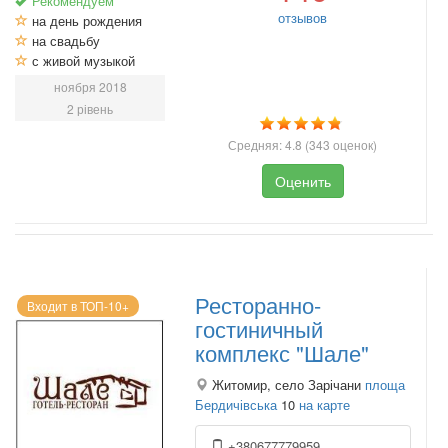
Рекомендуем
отзывов
на день рождения
на свадьбу
с живой музыкой
ноября 2018
2 рівень
Средняя:
4.8
(
343
оценок)
Оценить
Ресторанно-
Входит в ТОП-10+
гостиничный
комплекс "Шале"
Житомир, село Зарічани
площа
Бердичівська
10
на карте
+380677779959