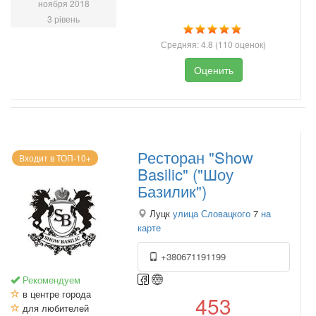
ноября 2018
3 рівень
Средняя:
4.8
(
110
оценок)
Оценить
Ресторан "Show
Входит в ТОП-10+
Basilic" ("Шоу
Базилик")
Луцк
улица Словацкого
7
на
карте
+380671191199
Рекомендуем
в центре города
453
для любителей