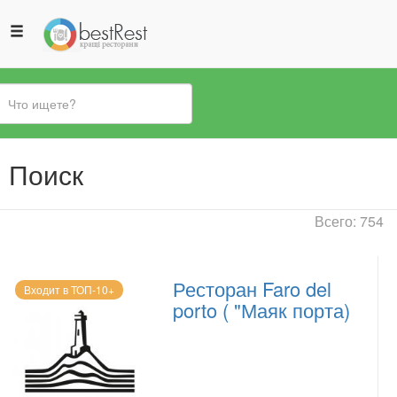
Вы
Поиск
здесь
Всего: 754
Ресторан Faro del
Входит в ТОП-10+
porto ( "Маяк порта)