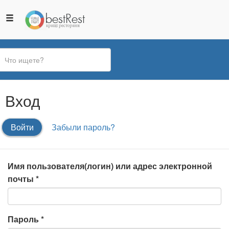
Вы
Вход
здесь
Главные
Войти
(активная
Забыли пароль?
вкладки
вкладка)
Имя пользователя(логин) или адрес электронной
почты
*
Пароль
*