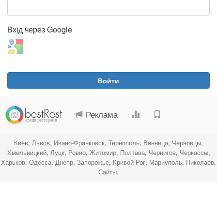
Вхід через Google
Login
with
Google
Войти
.
.
.
.
Реклама
Киев
,
Львов
,
Ивано-Франковск
,
Тернополь
,
Винница
,
Черновцы
,
Хмельницкий
,
Луцк
,
Ровно
,
Житомир
,
Полтава
,
Чернигов
,
Черкассы
,
Харьков
,
Одесса
,
Днепр
,
Запорожье
,
Кривой Рог
,
Мариуполь
,
Николаев
,
Сайты
.