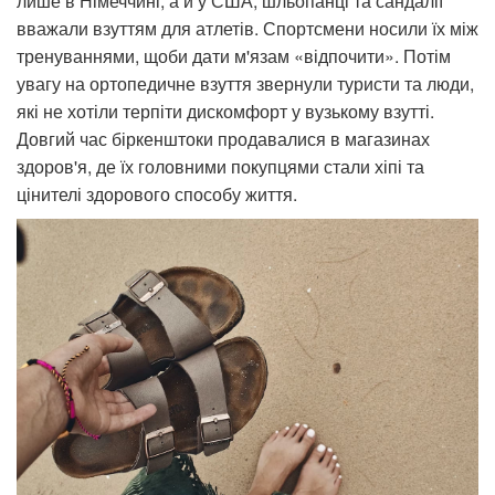
лише в Німеччині, а й у США, шльопанці та сандалії
вважали взуттям для атлетів. Спортсмени носили їх між
тренуваннями, щоби дати м'язам «відпочити». Потім
увагу на ортопедичне взуття звернули туристи та люди,
які не хотіли терпіти дискомфорт у вузькому взутті.
Довгий час біркенштоки продавалися в магазинах
здоров'я, де їх головними покупцями стали хіпі та
цінителі здорового способу життя.