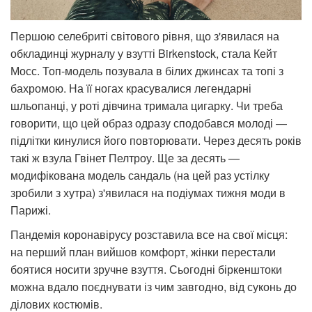
Першою селебриті світового рівня, що з'явилася на
обкладинці журналу у взутті Birkenstock, стала Кейт
Мосс. Топ-модель позувала в білих джинсах та топі з
бахромою. На її ногах красувалися легендарні
шльопанці, у роті дівчина тримала цигарку. Чи треба
говорити, що цей образ одразу сподобався молоді —
підлітки кинулися його повторювати. Через десять років
такі ж взула Гвінет Пелтроу. Ще за десять —
модифікована модель сандаль (на цей раз устілку
зробили з хутра) з'явилася на подіумах тижня моди в
Парижі.
Пандемія коронавірусу розставила все на свої місця:
на перший план вийшов комфорт, жінки перестали
боятися носити зручне взуття. Сьогодні біркенштоки
можна вдало поєднувати із чим завгодно, від суконь до
ділових костюмів.