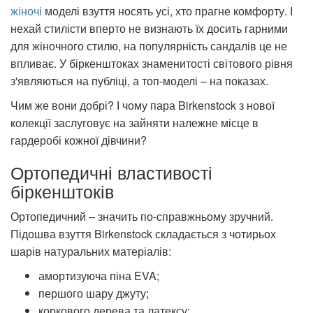
жіночі
моделі взуття носять усі, хто прагне комфорту. І
нехай стилісти вперто не визнають їх досить гарними
для жіночного стилю, на популярність сандалів це не
впливає. У біркенштоках знаменитості світового рівня
з'являються на публіці, а топ-моделі – на показах.
Чим же вони добрі? І чому пара Birkenstock з нової
колекції заслуговує на зайняти належне місце в
гардеробі кожної дівчини?
Ортопедичні властивості
біркенштоків
Ортопедичний – значить по-справжньому зручний.
Підошва взуття Birkenstock складається з чотирьох
шарів натуральних матеріалів:
амортизуюча піна EVA;
першого шару джуту;
коркового дерева та латексу;