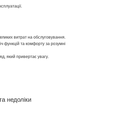
сплуатації.
великих витрат на обслуговування.
іч функцій та комфорту за розумні
д, який привертає увагу.
та недоліки