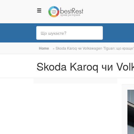
Ви
Home
»
Skoda Karoq чи Volkswagen Tiguan: що краще
є
Skoda Karoq чи Vo
тут