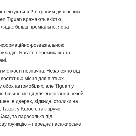
мплектуються 2-літровим дизельним
gen Tiguan вражають якістю
глядає більш преміально, як за
ю інформаційно-розважальною
риладів. Багато перемикачів та
ані.
й місткості незначна. Незалежно від
 достатньо місця для п'ятьох
 у обох автомобілях, але Tiguan у
о більше місця для зберігання речей:
ишені в дверях, відкидні столики на
Також у Karoq є такі зручні
бака, та парасолька під
кову функцію – переднє пасажирське