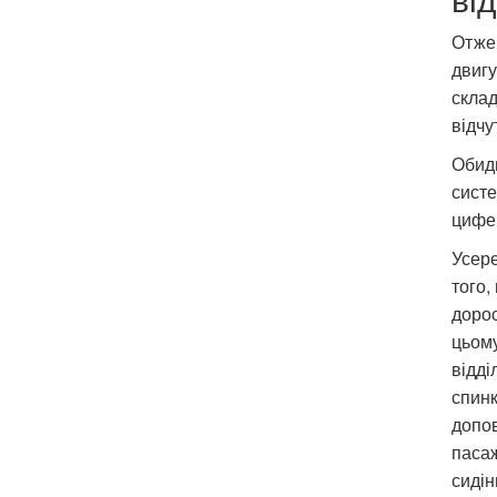
Отже,
двигу
склад
відчу
Обидв
систе
цифер
Усере
того,
дорос
цьому
відді
спинк
допов
пасаж
сидін