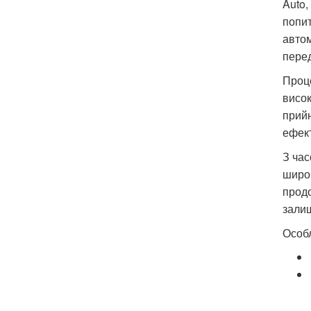
Auto,
попит
автом
перед
Проце
висок
прийн
ефект
З час
широк
продо
зали
Особл