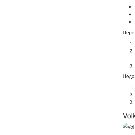
Пере
Недол
Vol