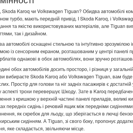
 Skoda Karoq чи Volkswagen Tiguan? Обидва автомобілі ко
ном турбо, мають передній привід. І Skoda Karoq, і Volkswa
ання та якістю використовуваних матеріалів, але Tiguan ви
ттями, так і дизайном.
а автомобілі оснащені стильною та інтуїтивно зрозуміло
мою із сенсорним екраном, розташованим у центрі панелі п
блатів однакові в обох автомобілях, вони зручно розташов
дині обох автомобілів досить просторо, і різниця у загальні
 ви вибираєте Skoda Karoq або Volkswagen Tiguan, вам буде
лих. Простір для голови та ніг задніх пасажирів є достатній
 аспекті трохи перевершує Шкоду. Зате в Karoq передбачен
лення з кришкою у верхній частині панелі приладів, великі к
ах передніх сидінь і речовий ящик між передніми сидіннями. 
нення, як скребок для льоду, що зберігається в лючці бензо
ирським сидінням. А Tiguan, зі свого боку, пропонує додат
ня, яке складається, звільняючи місце.