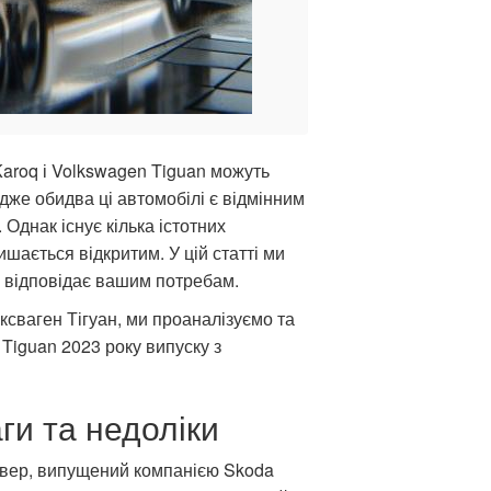
aroq і Volkswagen Tiguan можуть
адже обидва ці автомобілі є відмінним
Однак існує кілька істотних
ишається відкритим. У цій статті ми
ше відповідає вашим потребам.
сваген Тігуан, ми проаналізуємо та
Tiguan 2023 року випуску з
ги та недоліки
овер, випущений компанією Skoda