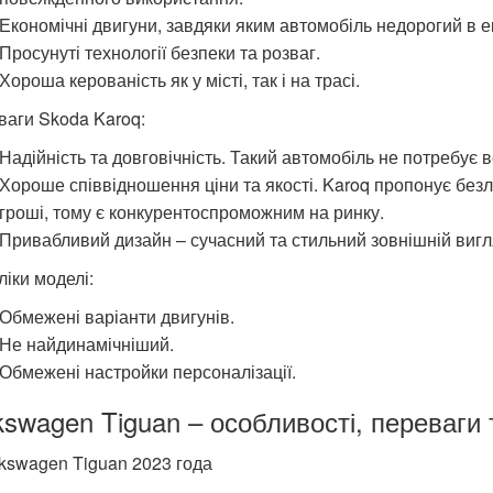
Економічні двигуни, завдяки яким автомобіль недорогий в ек
Просунуті технології безпеки та розваг.
Хороша керованість як у місті, так і на трасі.
ваги Skoda Karoq:
Надійність та довговічність. Такий автомобіль не потребує 
Хороше співвідношення ціни та якості. Karoq пропонує безл
гроші, тому є конкурентоспроможним на ринку.
Привабливий дизайн – сучасний та стильний зовнішній вигля
іки моделі:
Обмежені варіанти двигунів.
Не найдинамічніший.
Обмежені настройки персоналізації.
kswagen Tiguan – особливості, переваги 