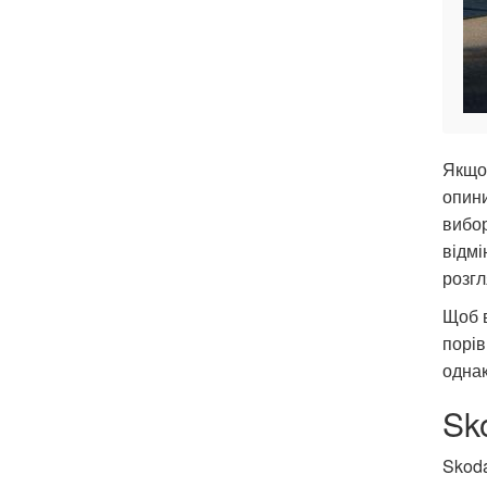
Якщо 
опини
вибор
відмі
розгл
Щоб в
порів
однак
Sk
Skoda