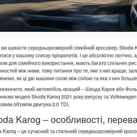
ви шукаєте середньорозмірний сімейний кросовер, Skoda K
тися у вашому списку пріоритетів. І це абсолютно логічно, 
ом для сімейного використання, мають багато спільних рис. 
нностей між ними, тому питання про те, яке з них краще, зал
янемо, як ці дві машини схожі між собою та яка з них біль
изначити, який автомобіль кращий – Шкода Карок або Фольк
няємо моделі Skoda Karoq 2021 року випуску та Volkswagen 
овим об'ємом двигуна 2,0 TDI.
oda Karog – особливості, перева
 Karoq – це сучасний та стильний середньорозмірний крос