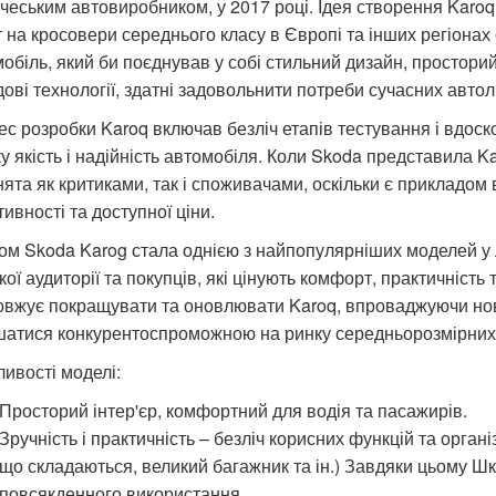
 чеським автовиробником, у 2017 році. Ідея створення Karoq
 на кросовери середнього класу в Європі та інших регіонах 
обіль, який би поєднував у собі стильний дизайн, просторий
ові технології, здатні задовольнити потреби сучасних авто
с розробки Karoq включав безліч етапів тестування і вдоск
у якість і надійність автомобіля. Коли Skoda представила K
ята як критиками, так і споживачами, оскільки є прикладом
ивності та доступної ціни.
ом Skoda Karog стала однією з найпопулярніших моделей у 
ої аудиторії та покупців, які цінують комфорт, практичність 
вжує покращувати та оновлювати Karoq, впроваджуючи нові 
шатися конкурентоспроможною на ринку середньорозмірних 
ивості моделі:
Просторий інтер'єр, комфортний для водія та пасажирів.
Зручність і практичність – безліч корисних функцій та органі
що складаються, великий багажник та ін.) Завдяки цьому Шк
повсякденного використання.