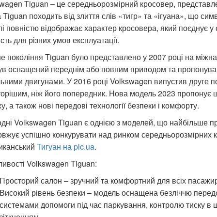
wagen Tiguan – це середньорозмірний кросовер, представлен
 Tiguan походить від злиття слів «тигр» та «ігуана», що симв
і повністю відображає характер кросовера, який поєднує у 
ість для різних умов експлуатації.
 покоління Tiguan було представлено у 2007 році на міжн
ув оснащений переднім або повним приводом та пропонува
ьними двигунами. У 2016 році Volkswagen випустив друге по
орішим, ніж його попередник. Нова модель 2023 пропонує щ
у, а також нові передові технології безпеки і комфорту.
дні Volkswagen Tiguan є однією з моделей, що найбільше пр
вжує успішно конкурувати над ринком середньорозмірних к
иканський
Тигуан на plc.ua
.
ивості Volkswagen Tiguan:
Просторий салон – зручний та комфортний для всіх пасажирі
Високий рівень безпеки – модель оснащена безліччю передо
системами допомоги під час паркування, контролю тиску в 
зіткненням.