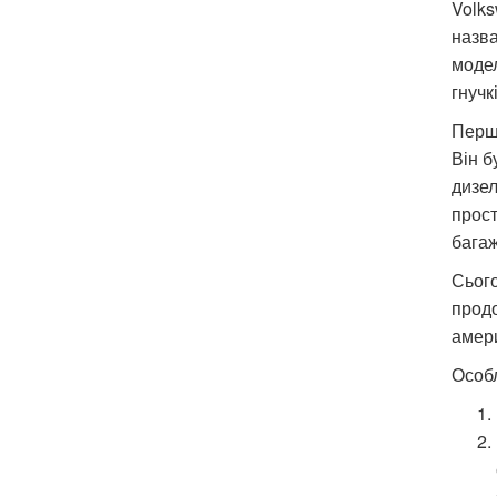
Volks
назва
модел
гнучк
Перше
Він б
дизел
прост
багаж
Сього
продо
амер
Особл