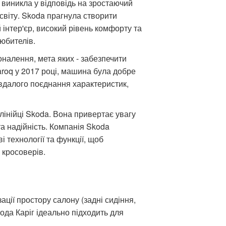
 виникла у відповідь на зростаючий
світу. Skoda прагнула створити
 інтер'єр, високий рівень комфорту та
любителів.
оналення, мета яких - забезпечити
aroq у 2017 році, машина була добре
 вдалого поєднання характеристик,
лінійці Skoda. Вона привертає увагу
та надійність. Компанія Skoda
технології та функції, щоб
кросоверів.
зації простору салону (задні сидіння,
ода Каріг ідеально підходить для