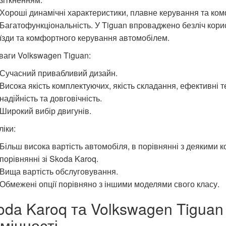
Хороші динамічні характеристики, плавне керування та комф
Багатофункціональність. У Tiguan впроваджено безліч кори
їзди та комфортного керування автомобілем.
аги Volkswagen Tiguan:
Сучасний привабливий дизайн.
Висока якість комплектуючих, якість складання, ефективні т
надійність та довговічність.
Широкий вибір двигунів.
іки:
Більш висока вартість автомобіля, в порівнянні з деякими ко
порівнянні зі Skoda Karoq.
Вища вартість обслуговування.
Обмежені опції порівняно з іншими моделями свого класу.
oda Karoq та Volkswagen Tiguan
дмінності