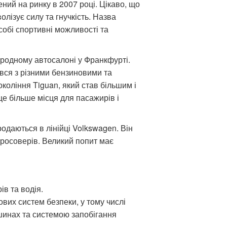
ий на ринку в 2007 році. Цікаво, що
олізує силу та гнучкість. Назва
собі спортивні можливості та
ародному автосалоні у Франкфурті.
вся з різними бензиновими та
коління Tiguan, який став більшим і
е більше місця для пасажирів і
одаються в лінійці Volkswagen. Він
росоверів. Великий попит має
в та водія.
вих систем безпеки, у тому числі
шинах та системою запобігання