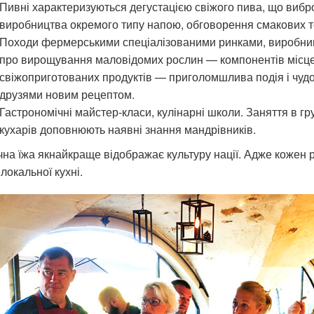
Пивні характеризуються дегустацією свіжого пива, що вибр
виробництва окремого типу напою, обговорення смакових т
Походи фермерськими спеціалізованими ринками, виробниц
про вирощування маловідомих рослин — компонентів місцево
свіжоприготованих продуктів — приголомшлива подія і чуд
друзями новим рецептом.
Гастрономічні майстер-класи, кулінарні школи. Заняття в г
кухарів доповнюють наявні знання мандрівників.
на їжа якнайкраще відображає культуру нації. Адже кожен
 локальної кухні.