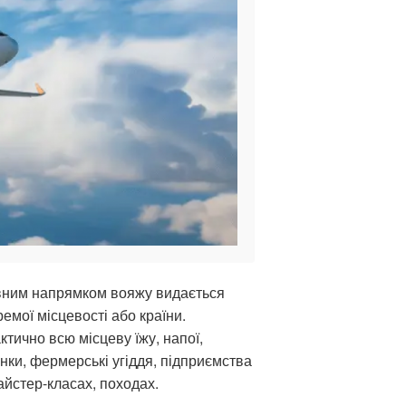
вним напрямком вояжу видається
емої місцевості або країни.
тично всю місцеву їжу, напої,
нки, фермерські угіддя, підприємства
айстер-класах, походах.