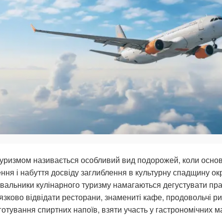
туризмом називається особливий вид подорожей, коли осно
ння і набуття досвіду заглиблення в культурну спадщину окр
альники кулінарного туризму намагаються дегустувати прак
язково відвідати ресторани, знамениті кафе, продовольчі ри
готування спиртних напоїв, взяти участь у гастрономічних м