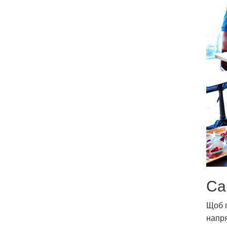
Са
Щоб п
напря