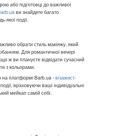
рою або підготовці до важливої
arb.ua
ви знайдете багато
ь-якої події.
ажливо обрати стиль макіяжу, який
обанням. Для романтичної вечері
Якщо ж ви плануєте відвідати сучасний
ти з кольорами.
о на платформі Barb.ua -
візажист-
події, враховуючи ваші індивідуальні
кий мейкап самій собі.