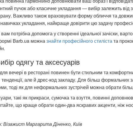
ка повинна гармонійно доповнювати ваш образ і відповідати 
нтний пучок або класичне укладання — вибір залежить від 
рану. Важливо також враховувати форму обличчя та довжин
 навичках укладання, найкраще довірити цю задачу профес
вам потрібна допомога у створенні ідеальної зачіски, варто
формі Barb.ua можна
знайти професійного стиліста
та проко
йн.
Вибір одягу та аксесуарів
для вечері в ресторані повинен бути стильним та комфортн
 тенденції, але й дрес-код закладу. Для більш формальних за
ми, тоді як для неформальних зустрічей можна обрати біль
уари, такі як прикраси, сумочка та взуття, повинні доповню
тайте, що краще обрати один-два яскравих акценти, ніж нос
: Візажист Маргарита Діненко, Київ