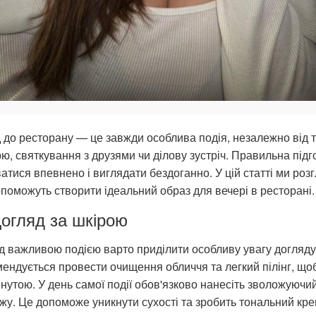
 до ресторану — це завжди особлива подія, незалежно від т
ю, святкування з друзями чи ділову зустріч. Правильна підго
атися впевнено і виглядати бездоганно. У цій статті ми роз
опоможуть створити ідеальний образ для вечері в ресторані.
Догляд за шкірою
 важливою подією варто приділити особливу увагу догляду з
ендується провести очищення обличчя та легкий пілінг, що
нутою. У день самої події обов'язково нанесіть зволожуючий
жу. Це допоможе уникнути сухості та зробить тональний кре