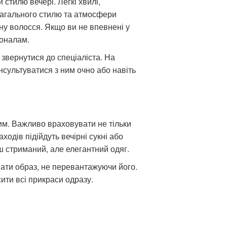
стилю вечері. Легкі хвилі,
загального стилю та атмосфери
у волосся. Якщо ви не впевнені у
іоналам.
 звернутися до спеціаліста. На
нсультуватися з ним очно або навіть
им. Важливо враховувати не тільки
ходів підійдуть вечірні сукні або
ш стриманий, але елегантний одяг.
вати образ, не перевантажуючи його.
ити всі прикраси одразу.