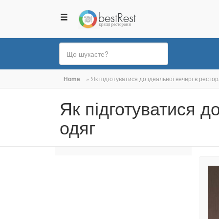
Ви
Home
»
Як підготуватися до ідеальної вечері в рестора
є
Як підготуватися до
тут
одяг