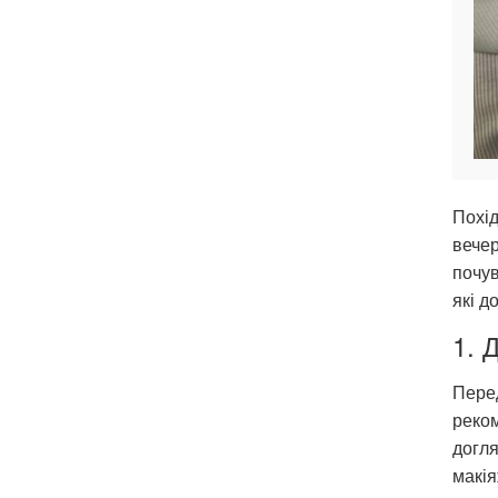
Похід
вечер
почув
які д
1. 
Перед
реком
догля
макія