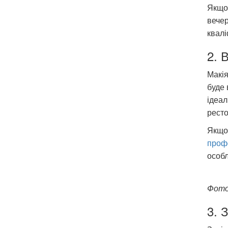
Якщо 
вечер
квалі
2. 
Макія
буде 
ідеал
ресто
Якщо 
проф
особл
Фото
3. 