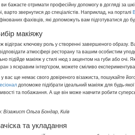
ви бажаєте отримати професійну допомогу в догляді за шкі
і, варто звернутися до спеціалістів. Наприклад, на порталі
B
фікованих фахівців, які допоможуть вам підготуватися до буд
Вибір макіяжу
ж відіграє ключову роль у створенні завершеного образу. В
відповідати атмосфері ресторану та вашим особистим упод
ьно підійде макіяж у стилі нюд з акцентом на губи або очі. 
ран з яскравим інтер'єром, можете сміливо експериментува
у вас ще немає свого довіреного візажиста, пошукайте йог
есіонал
допоможе підібрати ідеальний макіяж для будь-якої 
ивості та побажання. А ще він може навчити робити суперсь
: Візажист Ольга Бондар, Київ
Зачіска та укладання