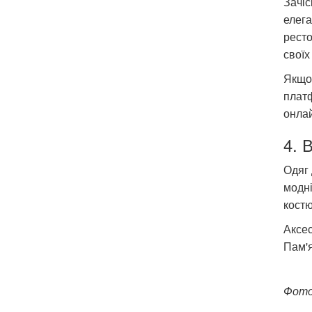
Зачіс
елега
ресто
своїх
Якщо 
плат
онла
4. 
Одяг 
модні
костю
Аксес
Пам'я
Фото