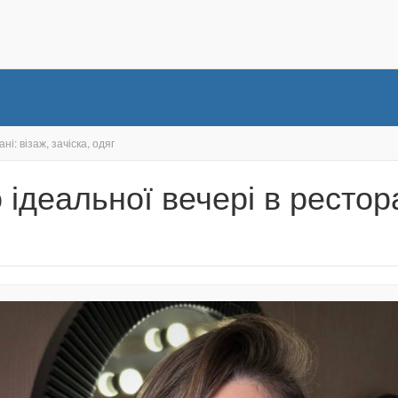
ні: візаж, зачіска, одяг
 ідеальної вечері в ресторан