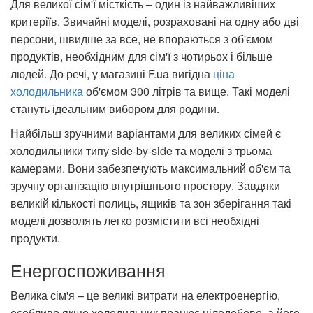
Для великої сім'ї місткість – один із найважливіших
критеріїв. Звичайні моделі, розраховані на одну або дві
персони, швидше за все, не впораються з об'ємом
продуктів, необхідним для сім'ї з чотирьох і більше
людей. До речі, у магазині F.ua вигідна
ціна
холодильника
об'ємом 300 літрів та вище. Такі моделі
стануть ідеальним вибором для родини.
Найбільш зручними варіантами для великих сімей є
холодильники типу side-by-side та моделі з трьома
камерами. Вони забезпечують максимальний об'єм та
зручну організацію внутрішнього простору. Завдяки
великій кількості полиць, ящиків та зон зберігання такі
моделі дозволять легко розмістити всі необхідні
продукти.
Енергоспоживання
Велика сім'я – це великі витрати на електроенергію,
особливо якщо холодильник працює цілодобово, а його