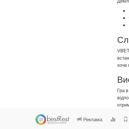
Декіл
Сл
VBET 
встан
хоче 
Ви
Гра в
відпо
отрим
Реклама