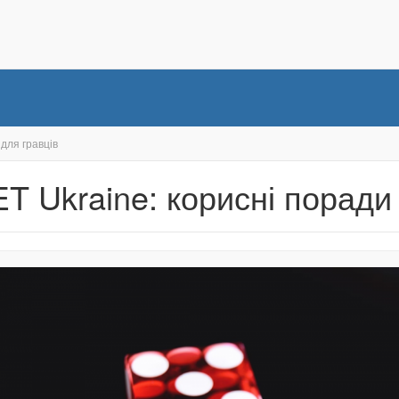
для гравців
 Ukraine: корисні поради 