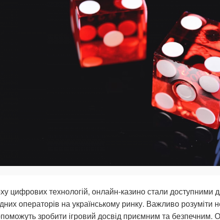
ху цифрових технологій, онлайн-казино стали доступними для
дних операторів на українському ринку. Важливо розуміти н
опоможуть зробити ігровий досвід приємним та безпечним. О