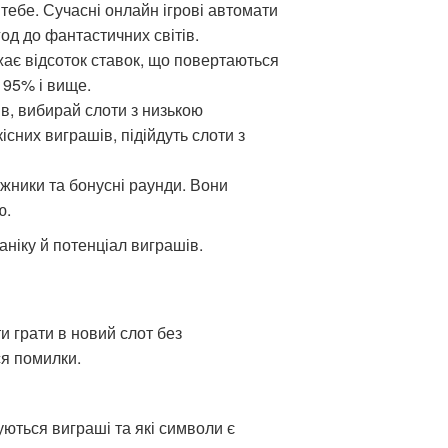
 тебе. Сучасні онлайн ігрові автомати
од до фантастичних світів.
жає відсоток ставок, що повертаються
 95% і вище.
в, вибирай слоти з низькою
існих виграшів, підійдуть слоти з
ожники та бонусні раунди. Вони
ю.
аніку й потенціал виграшів.
и грати в новий слот без
я помилки.
ються виграші та які символи є