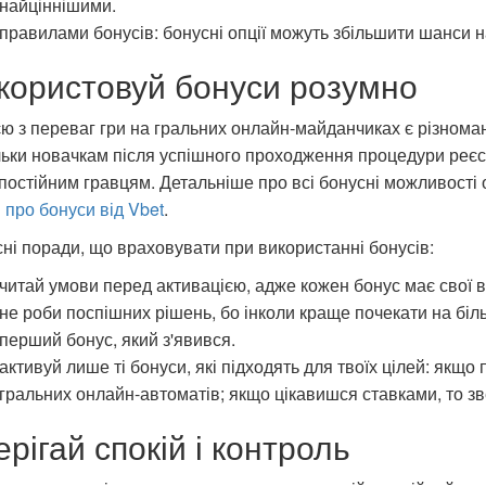
найціннішими.
правилами бонусів: бонусні опції можуть збільшити шанси н
користовуй бонуси розумно
ю з переваг гри на гральних онлайн-майданчиках є різномані
льки новачкам після успішного проходження процедури реєстра
 постійним гравцям. Детальніше про всі бонусні можливості
і про бонуси від Vbet
.
ні поради, що враховувати при використанні бонусів:
читай умови перед активацією, адже кожен бонус має свої 
не роби поспішних рішень, бо інколи краще почекати на біл
перший бонус, який з'явився.
активуй лише ті бонуси, які підходять для твоїх цілей: якщ
гральних онлайн-автоматів; якщо цікавишся ставками, то зв
ерігай спокій і контроль