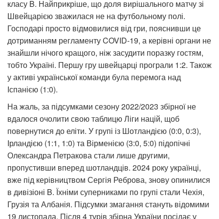
класу B. Найприкріше, що доля вирішального матчу зі
Швейцарією зважилася не на футбольному полі.
Господарі просто відмовилися від гри, пояснивши це
дотриманням регламенту COVID-19, а керівні органи не
знайшли нічого кращого, ніж засудити поразку гостям,
тобто Україні. Першу гру швейцарці програли 1:2. Також
у активі української команди була перемога над
Іспанією (1:0).
На жаль, за підсумками сезону 2022/2023 збірної не
вдалося очолити свою таблицю Ліги націй, щоб
повернутися до еліти. У групі із Шотландією (0:0, 0:3),
Ірландією (1:1, 1:0) та Вірменією (3:0, 5:0) підопічні
Олександра Петракова стали лише другими,
пропустивши вперед шотландців. 2024 року українці,
вже під керівництвом Сергія Реброва, знову опинилися
в дивізіоні B. Їхніми суперниками по групі стали Чехія,
Грузія та Албанія. Підсумки змагання стануть відомими
19 листопада. Після 4 турів збірна України посідає у