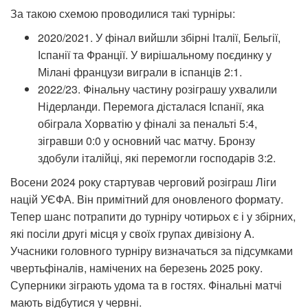
За такою схемою проводилися такі турніры:
2020/2021. У фінал вийшли збірні Італії, Бельгії,
Іспанії та Франції. У вирішальному поєдинку у
Мілані французи виграли в іспанців 2:1.
2022/23. Фінальну частину розіграшу ухвалили
Нідерланди. Перемога дісталася Іспанії, яка
обіграла Хорватію у фіналі за пенальті 5:4,
зігравши 0:0 у основний час матчу. Бронзу
здобули італійці, які перемогли господарів 3:2.
Восени 2024 року стартував черговий розіграш Ліги
націй УЄФА. Він примітний для оновленого формату.
Тепер шанс потрапити до турніру чотирьох є і у збірних,
які посіли другі місця у своїх групах дивізіону A.
Учасники головного турніру визначаться за підсумками
чвертьфіналів, намічених на березень 2025 року.
Суперники зіграють удома та в гостях. Фінальні матчі
мають відбутися у червні.