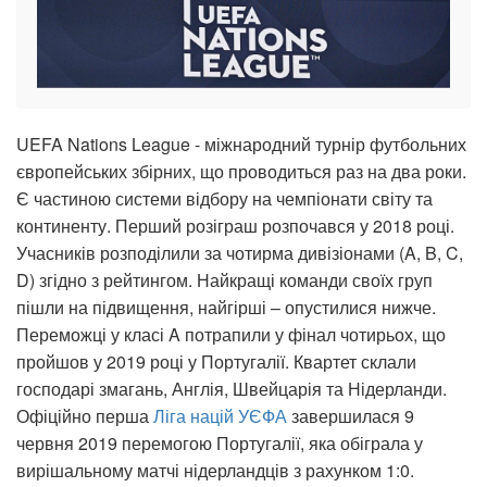
UEFA Nations League - міжнародний турнір футбольних
європейських збірних, що проводиться раз на два роки.
Є частиною системи відбору на чемпіонати світу та
континенту. Перший розіграш розпочався у 2018 році.
Учасників розподілили за чотирма дивізіонами (A, B, C,
D) згідно з рейтингом. Найкращі команди своїх груп
пішли на підвищення, найгірші – опустилися нижче.
Переможці у класі A потрапили у фінал чотирьох, що
пройшов у 2019 році у Португалії. Квартет склали
господарі змагань, Англія, Швейцарія та Нідерланди.
Офіційно перша
Ліга націй УЄФА
завершилася 9
червня 2019 перемогою Португалії, яка обіграла у
вирішальному матчі нідерландців з рахунком 1:0.