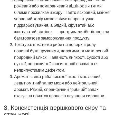
рожевий або помаранчевий відтінок з чіткими
білими прожилками жиру. Надто яскравий, майже
червоний колір може свідчити про штучне
підфарбовування, а блідий, сіруватий або
жовтуватий відтінок — про тривале зберігання чи
багаторазове заморожування продукту.
Текстура: шматочки риби на поверхні ролу
повинні бути пружними, вологими та мати легкий
природний блиск. Наявність липкості, сухості або
пухкої, волокнистої консистенції вважається
неприпустимим дефектом.
Аромат: свіжа риба високої якості має легкий,
ледь помітний запах моря або нейтральний
аромат. Різкий, специфічний "рибний" запах
вказує на початок процесів псування сировини.
3. Консистенція вершкового сиру та
стан норі