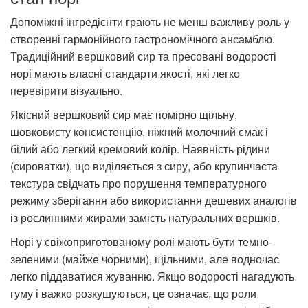
Допоміжні інгредієнти грають не менш важливу роль у
створенні гармонійного гастрономічного ансамблю.
Традиційний вершковий сир та пресовані водорості
норі мають власні стандарти якості, які легко
перевірити візуально.
Якісний вершковий сир має помірно щільну,
шовковисту консистенцію, ніжний молочний смак і
білий або легкий кремовий колір. Наявність рідини
(сироватки), що виділяється з сиру, або крупинчаста
текстура свідчать про порушення температурного
режиму зберігання або використання дешевих аналогів
із рослинними жирами замість натуральних вершків.
Норі у свіжоприготованому ролі мають бути темно-
зеленими (майже чорними), щільними, але водночас
легко піддаватися жуванню. Якщо водорості нагадують
гуму і важко розкушуються, це означає, що роли