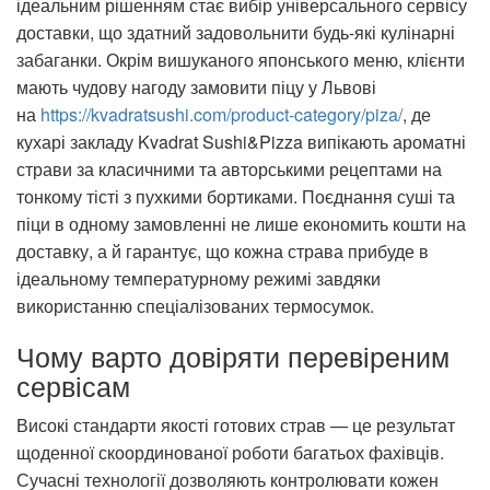
ідеальним рішенням стає вибір універсального сервісу
доставки, що здатний задовольнити будь-які кулінарні
забаганки. Окрім вишуканого японського меню, клієнти
мають чудову нагоду замовити піцу у Львові
на
https://kvadratsushi.com/product-category/piza/
, де
кухарі закладу
Kvadrat Sushi&Pizza
випікають ароматні
страви за класичними та авторськими рецептами на
тонкому тісті з пухкими бортиками. Поєднання суші та
піци в одному замовленні не лише економить кошти на
доставку, а й гарантує, що кожна страва прибуде в
ідеальному температурному режимі завдяки
використанню спеціалізованих термосумок.
Чому варто довіряти перевіреним
сервісам
Високі стандарти якості готових страв — це результат
щоденної скоординованої роботи багатьох фахівців.
Сучасні технології дозволяють контролювати кожен