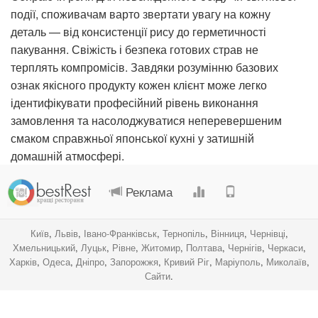
події, споживачам варто звертати увагу на кожну
деталь — від консистенції рису до герметичності
пакування. Свіжість і безпека готових страв не
терплять компромісів. Завдяки розумінню базових
ознак якісного продукту кожен клієнт може легко
ідентифікувати професійний рівень виконання
замовлення та насолоджуватися неперевершеним
смаком справжньої японської кухні у затишній
домашній атмосфері.
.
.
.
.
Реклама
Київ
,
Львів
,
Івано-Франківськ
,
Тернопіль
,
Вінниця
,
Чернівці
,
Хмельницький
,
Луцьк
,
Рівне
,
Житомир
,
Полтава
,
Чернігів
,
Черкаси
,
Харків
,
Одеса
,
Дніпро
,
Запорожжя
,
Кривий Ріг
,
Маріуполь
,
Миколаїв
,
Сайти
.