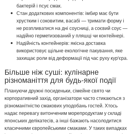
бактерій і псує смак.
Стан додаткових компонентів: імбир має бути
хрустким і соковитим, васабі — тримати форму і
не розпливатися на дні соусниці, а соєвий соус —
надійно герметизований у пляшці чи контейнері.
Надійність контейнерів: якісна доставка
використовує щільне екологічне пакування, яке
захищає роли від деформації під час руху кур'єра.
Більше ніж суші: кулінарне
різноманіття для будь-якої події
Плануючи дружні посиденьки, сімейне свято чи
корпоративний захід, організатори часто стикаються з
різноманітністю смакових уподобань гостей. Хтось
надає перевагу витонченим морепродуктам у складі
японських делікатесів, а інші бажають насолодитися
класичними європейськими смаками. У таких випадках