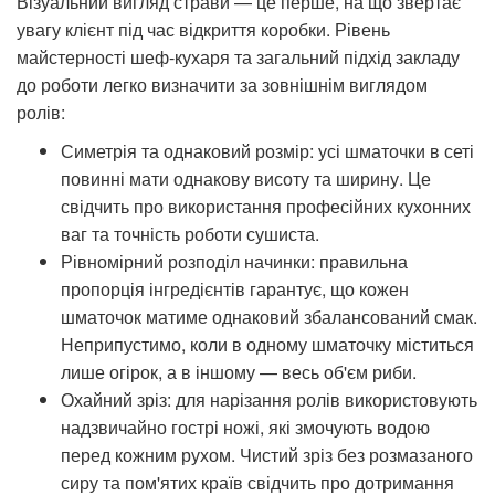
Візуальний вигляд страви — це перше, на що звертає
увагу клієнт під час відкриття коробки. Рівень
майстерності шеф-кухаря та загальний підхід закладу
до роботи легко визначити за зовнішнім виглядом
ролів:
Симетрія та однаковий розмір: усі шматочки в сеті
повинні мати однакову висоту та ширину. Це
свідчить про використання професійних кухонних
ваг та точність роботи сушиста.
Рівномірний розподіл начинки: правильна
пропорція інгредієнтів гарантує, що кожен
шматочок матиме однаковий збалансований смак.
Неприпустимо, коли в одному шматочку міститься
лише огірок, а в іншому — весь об'єм риби.
Охайний зріз: для нарізання ролів використовують
надзвичайно гострі ножі, які змочують водою
перед кожним рухом. Чистий зріз без розмазаного
сиру та пом'ятих країв свідчить про дотримання