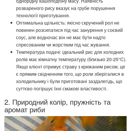
однорідну кашоподібну масу. Наявність
розвареного рису вказує на грубе порушення
технології приготування.
Оптимальна щільність: якісно скручений рол не
повинен розсипатися під час занурення у соєвий
соус, але водночас він не має бути надто
спресованим чи жорстким під час жування.
Температура подачі: ідеальний рис для холодних
ролів має кімнатну температуру (близько 20-25°C).
Якщо клієнт отримує страву з крижаним рисом, це
є прямим свідченням того, що роли зберігалися в
холодильнику і були приготовані заздалегідь, що
суттєво погіршує їхні смакові властивості.
2. Природний колір, пружність та
аромат риби