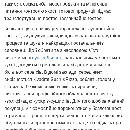
таких як свіжа риба, морепродукти та м'які сири,
питання контролю якості готової продукції під час
транспортування постає надзвичайно гостро.
Конкуренція на ринку ресторанних послуг постійно
зростає, змушуючи заклади вдосконалювати внутрішні
процеси та шукати найкращих постачальників
сировини. Щоб обрати та з насолодою з'їсти
високоякісні
суші у Львові
, шанувальникам японської
кухні доводиться ретельно аналізувати діяльність
багатьох сервісів. Відомі заклади, серед яких
вирізняється Kvadrat Sushi&Pizza, роблять головну
ставку на безкомпромісну якість сировини,
використання професійного обладнання та високу
кваліфікацію кухарів-сушистів. Для того щоб звичайний
покупець міг самостійно переконатися у бездоганності
отриманої страви, експерти виділяють кілька ключових
візуальних та органолептичних ознак, які свідчать про
професійний рівень виконання замовлення.