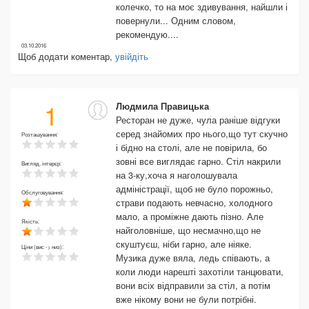
колечко, то на моє здивування, найшли і
повернули... Одним словом,
рекомендую....
03.10.2016
Щоб додати коментар,
увійдіть
1
Людмила Правицька
Ресторан не дуже, чула раніше відгуки
серед знайомих про нього,що тут скучно
Розташування:
і бідно на столі, але не повірила, бо
зовні все виглядає гарно. Стіл накрили
Вигляд, інтерєр:
на 3-ку,хоча я наголошувала
адміністрації, щоб не було порожньо,
Обслуговування:
страви подають невчасно, холодного
мало, а проміжне дають пізно. Але
Якість:
найголовніше, що несмачно,що не
скуштуєш, ніби гарно, але ніяке.
Ціни (вис -> низ):
Музика дуже вяла, ледь співають, а
коли люди нарешті захотіли танцювати,
вони всіх відправили за стіл, а потім
вже нікому вони не були потрібні.