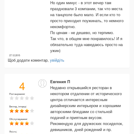
Но один минус - в этот вечер там
праздновали 3 компании, так что места
на танцполе было мало. И если кто то
просто приходил поужинать, то немного
некомфортно.
По ценам - не дешево, но терпимо.
Так что, в общем мне понравилось! И я
обязательно туда наведаюсь просто на
ужин)
27.12.2015
Щоб додати коментар,
увійдіть
4
Евгения П
Недавно открывшийся ресторан в
некотором отдалении от исторического
Розташування:
центра отличается интересным
дизайнерским интерьером и хорошими
Вигляд, інтерєр:
авторскими блюдами со стильной
подачей и приятным вкусом.
Обслуговування:
Рекомендую для дружеских посиделок,
девишников, дней рождений и пр.
Якість: