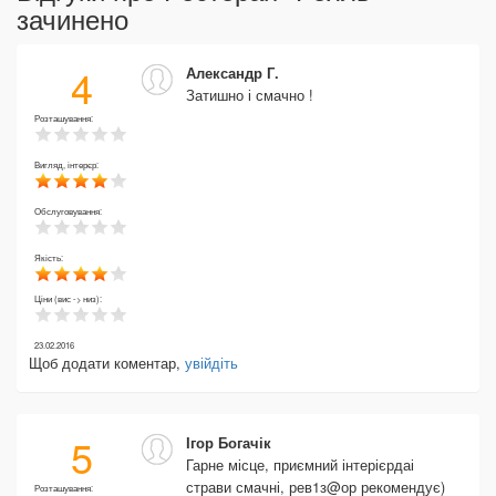
зачинено
4
Александр Г.
Затишно і смачно !
Розташування:
Вигляд, інтерєр:
Обслуговування:
Якість:
Ціни (вис -> низ):
23.02.2016
Щоб додати коментар,
увійдіть
5
Ігор Богачік
Гарне місце, приємний інтерієрдаі
страви смачні, рев1з@ор рекомендує)
Розташування: