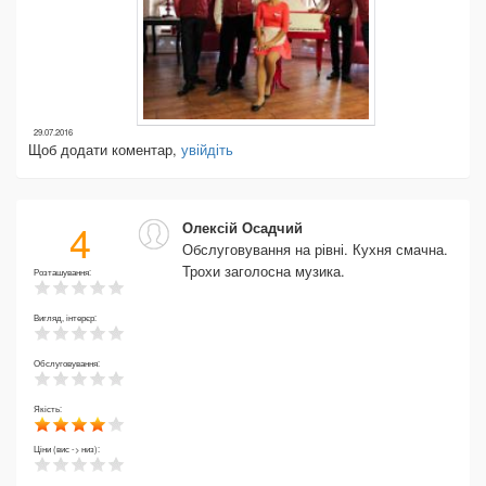
29.07.2016
Щоб додати коментар,
увійдіть
4
Олексій Осадчий
Обслуговування на рівні. Кухня смачна.
Трохи заголосна музика.
Розташування:
Вигляд, інтерєр:
Обслуговування:
Якість:
Ціни (вис -> низ):