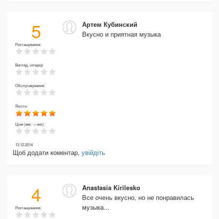
5
Артем Кубинский
Вкусно и приятная музыка
Розташування:
Вигляд, інтерєр:
Обслуговування:
Якість:
Ціни (вис -> низ):
13.12.2014
Щоб додати коментар,
увійдіть
4
Anastasia Kirilesko
Все очень вкусно, но не понравилась
музыка...
Розташування: