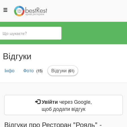
Ви
Відгуки
є
тут
Первинні
Інфо
Фото
Відгуки
(активна
(15)
(61)
вкладки
вкладка)
через Google,
Увійти
щоб додати відгук
Відгуки про Ресторан "Рояль" -