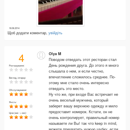
18.06.2014
Щоб додати коментар,
увійдіть
4
Olya M
Поводом отведать этот ресторан стал
День рождения друга. До этого я много
Розташування:
слышала о нем, и если честно,
впечатление сложилось среднее. По-
Вигляд, інтерєр:
этому мне стало очень интересно
отведать это место.
Обслуговування:
Ну что же, при входе Вас встречает не
очень веселый мужчина, который
Якість:
заберет вашу верхнюю одежду и мило
предоставит номерок. Кстати, он не
Ціни (вис -> низ):
очень контролирует, правильный номер
называете ли Вы! так что keep in mind,
можете прихватить чужую шубку, если