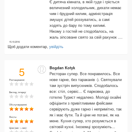
Є дитяча кімната, в якій гуде і гріється
величезний холодильник, дихати немає
чим і брудний килим, адміністрація
змушує дітей роззуватись, а самі
ходять до бару по тому килимі.
Нікому з гостей не сподобалось, на
жаль зіпсоване свято за свій рахунок ....
15.10.2016
Щоб додати коментар,
увійдіть
5
Bogdan Kotyk
Ресторан супер. Все понравилось. Все
нове гарне, без тараканів -). Святкували
Розташування:
там зустріч випускників. Сподобалось
все: стіл, сервіс... Є парковка, до
Вигляд, інтерєр:
готелю Турист недалеко. Молоді охайні
офіціанти з привітливими фейсами
Обслуговування:
сервірують дуже гарно і непримітно, так
як і має бути. Та й ціни не погані, як на
Якість:
мене. Кухня супер, хто розумється в
світовій кухні. Іноземці зрозуміють...
Ціни (вис -> низ):