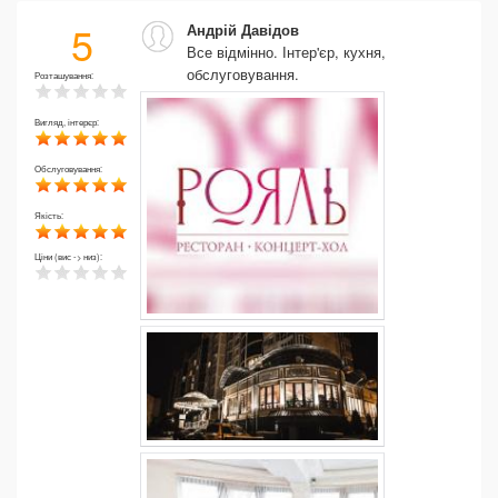
5
Андрій Давідов
Все відмінно. Інтер'єр, кухня,
обслуговування.
Розташування:
Вигляд, інтерєр:
Обслуговування:
Якість:
Ціни (вис -> низ):