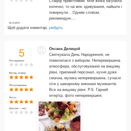
Стафф привітливий. Моя жінка загубила
колечко, то на моє здивування, найшли і
повернули... Одним словом,
рекомендую....
02.10.2016
Щоб додати коментар,
увійдіть
5
Оксана Делицой
Святкувала День Народження, не
помилилася з вибором. Неперевершена
Розташування:
атмосфера, обслуговування на вищому
рівні, приємний персонал, кухня дуже
Вигляд, інтерєр:
смачна, музика неперевершена, сучасні
хіти у шикарному виконані музикантів.
Обслуговування:
Все на вищому рівні. P.S. Гарний
інтер'єр, фото неперевершені.
Якість:
Ціни (вис -> низ):