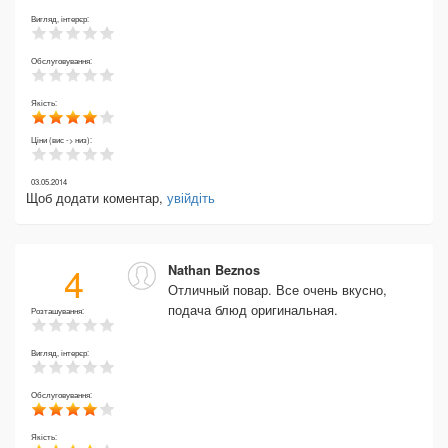
Вигляд, інтерєр:
Обслуговування:
Якість:
Ціни (вис -> низ):
03.05.2014
Щоб додати коментар,
увійдіть
4
Nathan Beznos
Отличный повар. Все очень вкусно,
подача блюд оригинальная.
Розташування:
Вигляд, інтерєр:
Обслуговування:
Якість: