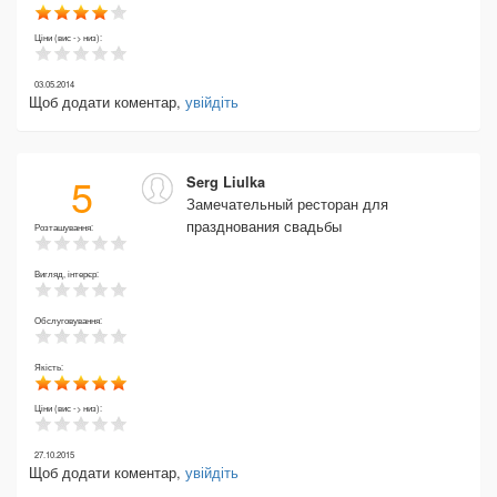
Ціни (вис -> низ):
03.05.2014
Щоб додати коментар,
увійдіть
5
Serg Liulka
Замечательный ресторан для
празднования свадьбы
Розташування:
Вигляд, інтерєр:
Обслуговування:
Якість:
Ціни (вис -> низ):
27.10.2015
Щоб додати коментар,
увійдіть