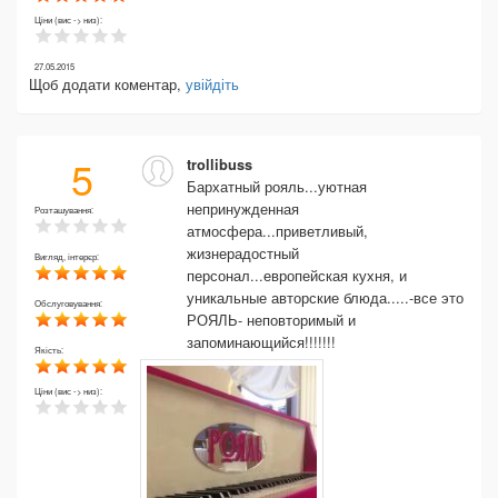
Ціни (вис -> низ):
27.05.2015
Щоб додати коментар,
увійдіть
5
trollibuss
Бархатный рояль...уютная
непринужденная
Розташування:
атмосфера...приветливый,
жизнерадостный
Вигляд, інтерєр:
персонал...европейская кухня, и
уникальные авторские блюда.....-все это
Обслуговування:
РОЯЛЬ- неповторимый и
запоминающийся!!!!!!!
Якість:
Ціни (вис -> низ):