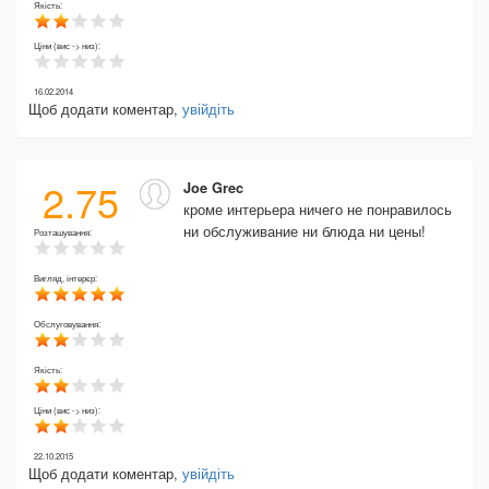
Якість:
Ціни (вис -> низ):
16.02.2014
Щоб додати коментар,
увійдіть
2.75
Joe Grec
кроме интерьера ничего не понравилось
ни обслуживание ни блюда ни цены!
Розташування:
Вигляд, інтерєр:
Обслуговування:
Якість:
Ціни (вис -> низ):
22.10.2015
Щоб додати коментар,
увійдіть