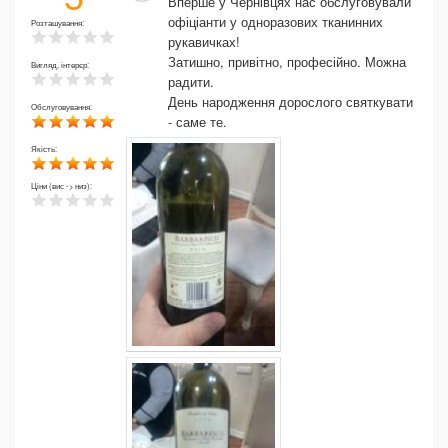
Вперше у Чернівцях нас обслуговували
офіціанти у одноразових тканинних
Розташування:
рукавичках!
Затишно, привітно, професійно. Можна
Вигляд, інтерєр:
радити.
День народження дорослого святкувати
Обслуговування:
- саме те.
Якість:
Ціни (вис -> низ):