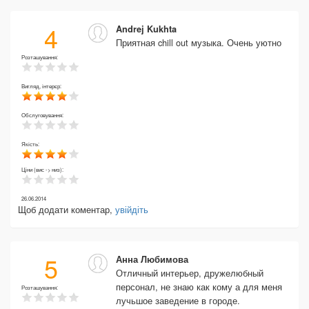
4
Andrej Kukhta
Приятная chill out музыка. Очень уютно
Розташування:
Вигляд, інтерєр:
Обслуговування:
Якість:
Ціни (вис -> низ):
26.06.2014
Щоб додати коментар,
увійдіть
5
Анна Любимова
Отличный интерьер, дружелюбный
персонал, не знаю как кому а для меня
Розташування:
лучьшое заведение в городе.