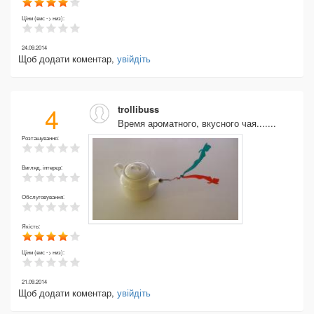
Ціни (вис -> низ):
24.09.2014
Щоб додати коментар,
увійдіть
4
trollibuss
Время ароматного, вкусного чая.......
Розташування:
Вигляд, інтерєр:
Обслуговування:
Якість:
Ціни (вис -> низ):
21.09.2014
Щоб додати коментар,
увійдіть