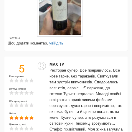
10.07.2016
Щоб додати коментар,
увійдіть
5
MAX TV
Ресторан супер. Все понравилось. Все
нове гарне, без тараканів. Святкували
Розташування:
там зустріч випускників. Сподобалось
все: стіл, сервіс... Є парковка, до
Вигляд, інтерєр:
готелю Турист недалеко. Молоді охайні
офіціанти з привітливими фейсами
Обслуговування:
сервірують дуже гарно і непримітно, так
як і має бути. Та й ціни не погані, як на
Якість:
мене. Кухня супер, хто розумється в
світовій кухні. Іноземці зрозуміють...
Ціни (вис -> низ):
Стафф привітливий. Моя жінка загубила