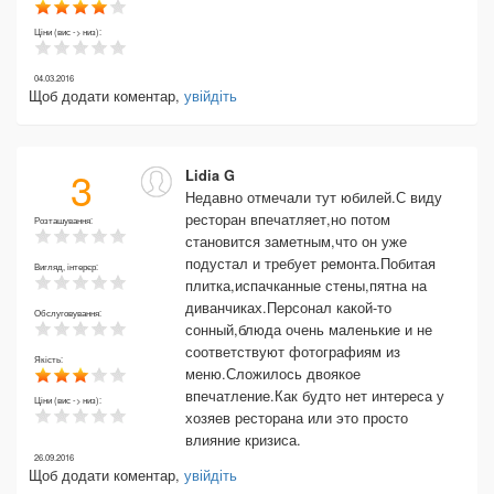
Ціни (вис -> низ):
04.03.2016
Щоб додати коментар,
увійдіть
3
Lidia G
Недавно отмечали тут юбилей.С виду
ресторан впечатляет,но потом
Розташування:
становится заметным,что он уже
подустал и требует ремонта.Побитая
Вигляд, інтерєр:
плитка,испачканные стены,пятна на
диванчиках.Персонал какой-то
Обслуговування:
сонный,блюда очень маленькие и не
соответствуют фотографиям из
Якість:
меню.Сложилось двоякое
впечатление.Как будто нет интереса у
Ціни (вис -> низ):
хозяев ресторана или это просто
влияние кризиса.
26.09.2016
Щоб додати коментар,
увійдіть