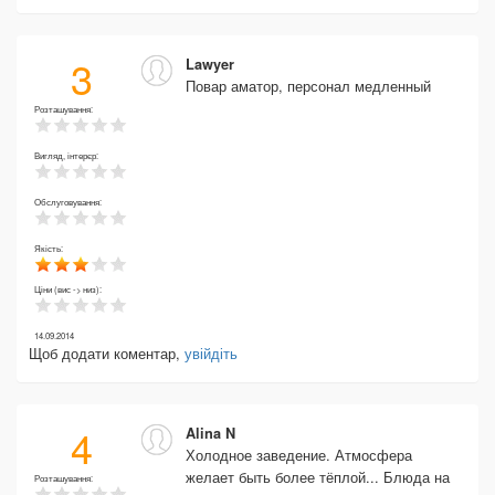
3
Lawyer
Повар аматор, персонал медленный
Розташування:
Вигляд, інтерєр:
Обслуговування:
Якість:
Ціни (вис -> низ):
14.09.2014
Щоб додати коментар,
увійдіть
4
Alina N
Холодное заведение. Атмосфера
желает быть более тёплой... Блюда на
Розташування: