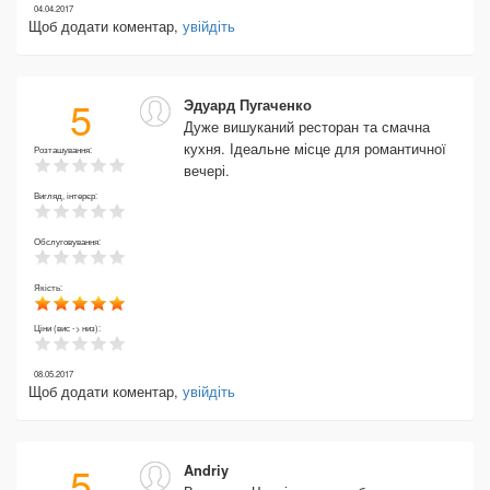
04.04.2017
Щоб додати коментар,
увійдіть
5
Эдуард Пугаченко
Дуже вишуканий ресторан та смачна
кухня. Ідеальне місце для романтичної
Розташування:
вечері.
Вигляд, інтерєр:
Обслуговування:
Якість:
Ціни (вис -> низ):
08.05.2017
Щоб додати коментар,
увійдіть
5
Andriy