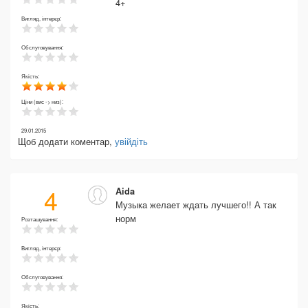
4+
Вигляд, інтерєр:
Обслуговування:
Якість:
Ціни (вис -> низ):
29.01.2015
Щоб додати коментар,
увійдіть
4
Aida
Музыка желает ждать лучшего!! А так
норм
Розташування:
Вигляд, інтерєр:
Обслуговування:
Якість: