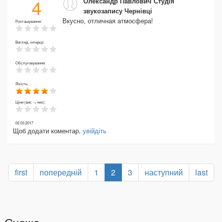
4
Олександр Павлович Студія
звукозапису Чернівці
Вкусно, отличная атмосфера!
Розташування:
Вигляд, інтерєр:
Обслуговування:
Якість:
Ціни (вис -> низ):
02.03.2017
Щоб додати коментар,
увійдіть
first
попередній
1
2
3
наступний
last