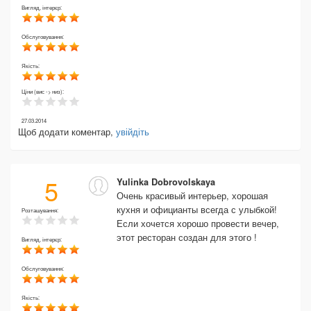
Вигляд, інтерєр:
Обслуговування:
Якість:
Ціни (вис -> низ):
27.03.2014
Щоб додати коментар,
увійдіть
5
Yulinka Dobrovolskaya
Очень красивый интерьер, хорошая
кухня и официанты всегда с улыбкой!
Розташування:
Если хочется хорошо провести вечер,
этот ресторан создан для этого !
Вигляд, інтерєр:
Обслуговування:
Якість: