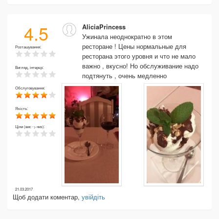
4.5
AliciaPrincess
Ужинала неоднократно в этом
ресторане ! Цены нормальные для
Розташування:
ресторана этого уровня и что не мало
важно , вкусно! Но обслуживание надо
Вигляд, інтерєр:
подтянуть , очень медленно
Обслуговування:
Якість:
Ціни (вис -> низ):
21.03.2017
Щоб додати коментар,
увійдіть