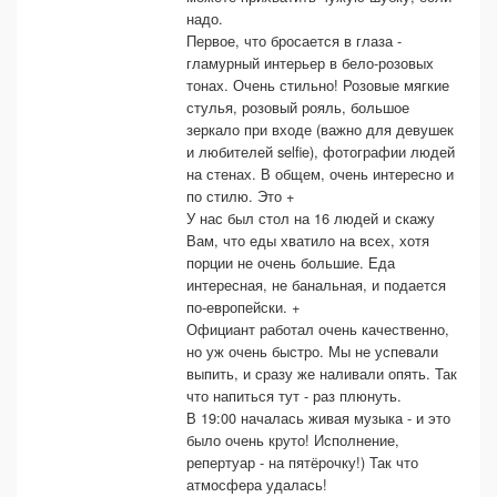
надо.
Первое, что бросается в глаза -
гламурный интерьер в бело-розовых
тонах. Очень стильно! Розовые мягкие
стулья, розовый рояль, большое
зеркало при входе (важно для девушек
и любителей selfie), фотографии людей
на стенах. В общем, очень интересно и
по стилю. Это +
У нас был стол на 16 людей и скажу
Вам, что еды хватило на всех, хотя
порции не очень большие. Еда
интересная, не банальная, и подается
по-европейски. +
Официант работал очень качественно,
но уж очень быстро. Мы не успевали
выпить, и сразу же наливали опять. Так
что напиться тут - раз плюнуть.
В 19:00 началась живая музыка - и это
было очень круто! Исполнение,
репертуар - на пятёрочку!) Так что
атмосфера удалась!