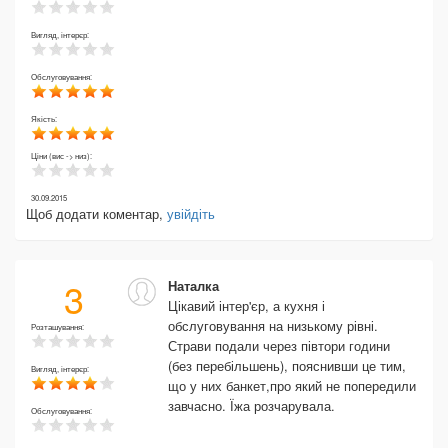
Вигляд, інтерєр:
Обслуговування:
Якість:
Ціни (вис -> низ):
30.09.2015
Щоб додати коментар,
увійдіть
3
Наталка
Цікавий інтер'єр, а кухня і
обслуговування на низькому рівні.
Розташування:
Страви подали через півтори години
(без перебільшень), пояснивши це тим,
Вигляд, інтерєр:
що у них банкет,про який не попередили
завчасно. Їжа розчарувала.
Обслуговування: