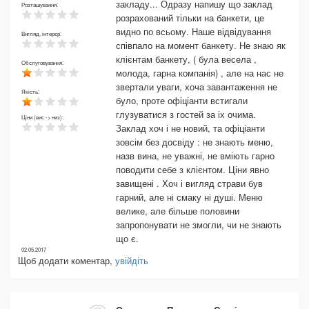
закладу... Одразу напишу що заклад
Розташування:
розрахований тільки на банкети, це
видно по всьому. Наше відвідування
Вигляд, інтерєр:
співпало на момент банкету. Не знаю як
клієнтам банкету, ( була весела ,
Обслуговування:
молода, гарна компанія) , але на нас не
звертали уваги, хоча завантаження не
Якість:
було, проте офіціанти встигали
глузуватися з гостей за іх очима.
Ціни (вис -> низ):
Заклад хоч і не новий, та офіціанти
зовсім без досвіду : не знають меню,
назв вина, не уважні, не вміють гарно
поводити себе з клієнтом. Ціни явно
завищені . Хоч і вигляд страви був
гарний, але ні смаку ні душі. Меню
велике, але більше половини
запропонувати не змогли, чи не знають
що є.
02.05.2017
Щоб додати коментар,
увійдіть