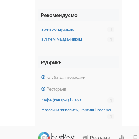
європейська
європейська
кухня
кухня
Рекомендуємо
з живою музикою
Вибрати
1
фільтр:
з літнім майданчиком
Вибрати
1
з
фільтр:
живою
з
музикою
літнім
Рубрики
майданчиком
Зняти
Клуби за інтересами
фільтр:
Зняти
Ресторани
Клуби
фільтр:
за
Кафе (кавярні) і бари
Вибрати
1
Ресторани
інтересами
фільтр:
Магазини живопису, картинні галереї
Вибрати
Кафе
фільтр:
1
(кавярні)
Магазини
і
живопису,
бари
картинні
Реклама