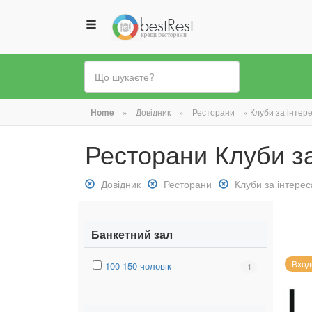
Ви
Home
»
Довідник
»
Ресторани
»
Клуби за інтер
є
Ресторани Клуби з
тут
Зняти
Довідник
Зняти
Ресторани
Зняти
Клуби за інтере
фільтр:
фільтр:
фільтр:
Довідник
Ресторани
Клуби
за
Банкетний зал
інтересами
Вход
Вибрати
100-150 чоловік
Вибрати
1
фільтр:
фільтр:
100-
100-
150
150