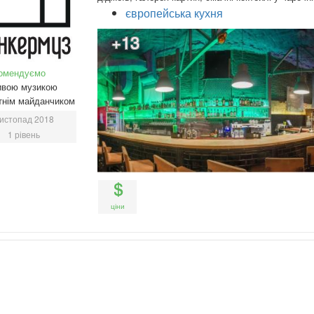
європейська кухня
+13
омендуємо
ивою музикою
тнім майданчиком
истопад 2018
1 рівень
ціни