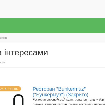
есами
а інтересами
сами
Ресторан "Bunkermuz"
ить в ТОП-10+
("Бункермуз") (Закрито)
Ресторан європейської кухні, запальні танці у барі
діджеїв, галерея картин, смачні коктейлі у чарочні