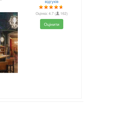
відгуків
Оцінка:
4.7
(
162
)
Оцінити