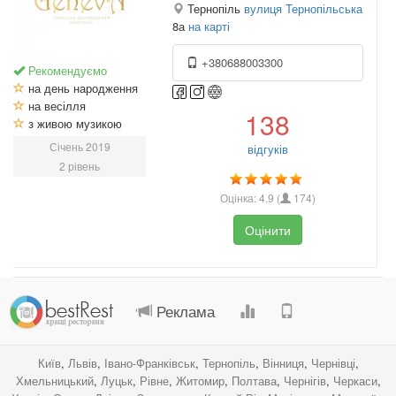
Тернопіль
вулиця Тернопільська
8а
на карті
+380688003300
Рекомендуємо
на день народження
на весілля
138
з живою музикою
Січень 2019
відгуків
2 рівень
Оцінка:
4.9
(
174
)
Оцінити
.
.
.
.
Реклама
Київ
,
Львів
,
Івано-Франківськ
,
Тернопіль
,
Вінниця
,
Чернівці
,
Хмельницький
,
Луцьк
,
Рівне
,
Житомир
,
Полтава
,
Чернігів
,
Черкаси
,