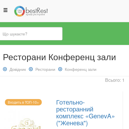
Ви
Ресторани Конференц зали
є
тут
Зняти
Довідник
Зняти
Ресторани
Зняти
Конференц зали
фільтр:
фільтр:
фільтр:
Всього: 1
Довідник
Ресторани
Конференц
зали
Готельно-
Входить в ТОП-10+
ресторанний
комплекс «GenevA»
("Женева")