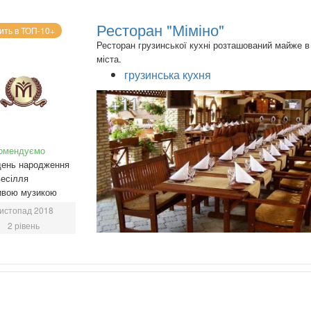
Ресторан "Міміно"
ить в ТОП-10+
Ресторан грузинської кухні розташований майже в
міста.
грузинська кухня
+11
омендуємо
день народження
есілля
ивою музикою
истопад 2018
2 рівень