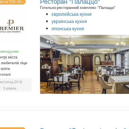
Ресторан "Палаццо"
ить в ТОП-10+
Готельно-ресторанний комплекс "Палаццо"
європейська кухня
українська кухня
японська кухня
+8
омендуємо
нтрі міста
любителів піци
еліти
готелі
истопад 2018
3 рівень