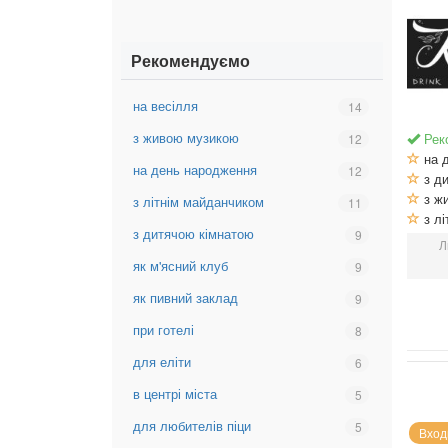
кухня
кухня
Рекомендуємо
на весілля
Вибрати
14
фільтр:
з живою музикою
Вибрати
Рек
12
на
фільтр:
на 
весілля
на день народження
Вибрати
12
з
з ди
фільтр:
живою
з ж
з літнім майданчиком
Вибрати
11
на
музикою
з лі
фільтр:
день
з дитячою кімнатою
Вибрати
9
з
Л
народження
фільтр:
літнім
як м'ясний клуб
Вибрати
9
з
майданчиком
фільтр:
дитячою
як пивний заклад
Вибрати
9
як
кімнатою
фільтр:
м'ясний
при готелі
Вибрати
8
як
клуб
фільтр:
пивний
для еліти
Вибрати
6
при
заклад
фільтр:
готелі
в центрі міста
Вибрати
5
для
фільтр:
еліти
для любителів піци
Вибрати
5
Вход
в
фільтр: