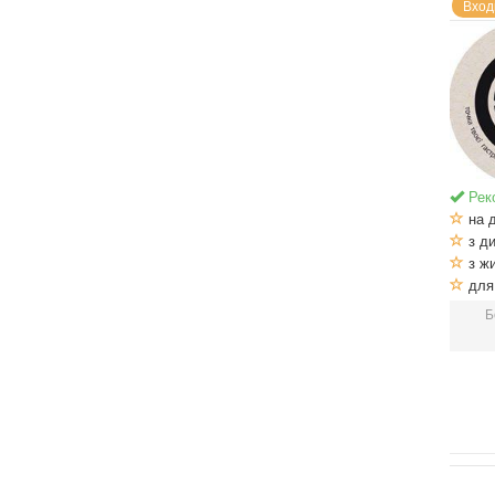
Вход
Рек
на 
з ди
з ж
для 
Б