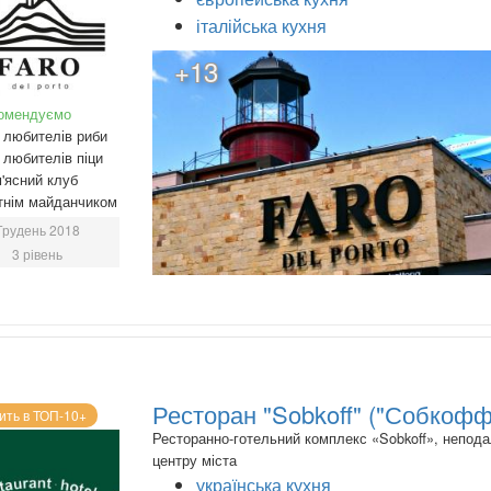
італійська кухня
+13
омендуємо
любителів риби
любителів піци
'ясний клуб
тнім майданчиком
Грудень 2018
3 рівень
Ресторан "Sobkoff" ("Собкофф
ить в ТОП-10+
Ресторанно-готельний комплекс «Sobkoff», неподал
центру міста
українська кухня