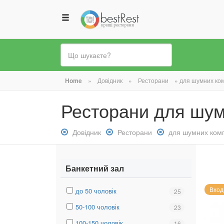
Ви
Home
»
Довідник
»
Ресторани
»
для шумних ко
є
Ресторани для шум
тут
Зняти
Довідник
Зняти
Ресторани
Зняти
для шумних ком
фільтр:
фільтр:
фільтр:
Довідник
Ресторани
для
шумних
Банкетний зал
компаній
Вход
Вибрати
до 50 чоловік
Вибрати
25
фільтр:
фільтр:
Вибрати
50-100 чоловік
Вибрати
23
до
до
фільтр:
фільтр:
50
50
Вибрати
100-150 чоловік
Вибрати
16