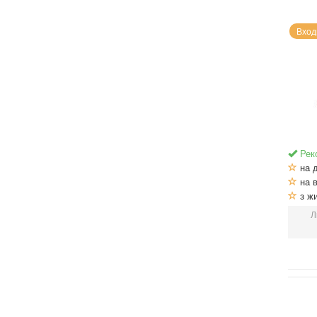
Вход
Рек
на 
на в
з ж
Л