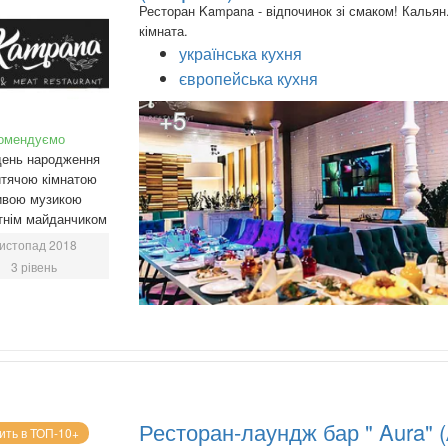
Ресторан Kampana - відпочинок зі смаком! Кальян
кімната.
українська кухня
європейська кухня
+5
омендуємо
день народження
тячою кімнатою
ивою музикою
тнім майданчиком
истопад 2018
3 рівень
Ресторан-лаундж бар " Aura" 
ить в ТОП-10+