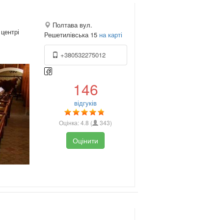
Полтава вул.
 центрі
Решетилівська 15
на карті
+380532275012
146
відгуків
Оцінка:
4.8
(
343
)
Оцінити