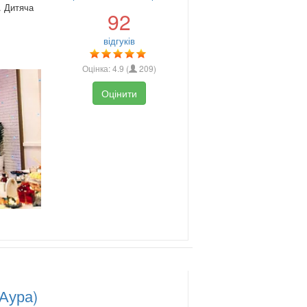
. Дитяча
92
відгуків
Оцінка:
4.9
(
209
)
Оцінити
(Аура)