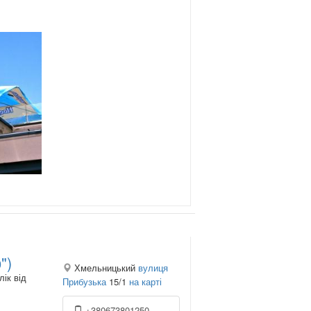
")
Хмельницький
вулиця
ік від
Прибузька
15/1
на карті
+380673801250