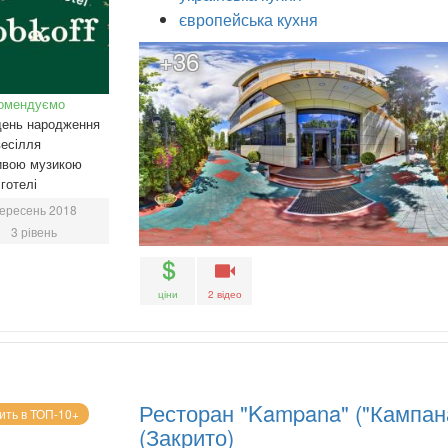
європейська кухня
+36
омендуємо
день народження
есілля
ивою музикою
готелі
ересень 2018
3 рівень
ціни
2 відео
Ресторан "Kampana" ("Кампан
ить в ТОП-10+
(Закрито)