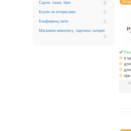
клуби
Вход
Сауни, лазні, бані
Вибрати
2
хостели
Піцерії,
фільтр:
доставка
Клуби за інтересами
Вибрати
1
Сауни,
піци
фільтр:
лазні,
Конференц зали
Вибрати
1
Клуби
бані
фільтр:
за
Магазини живопису, картинні галереї
Вибрати
Конференц
інтересами
фільтр:
1
зали
Магазини
живопису,
Рек
картинні
в це
галереї
для 
для 
при 
Л