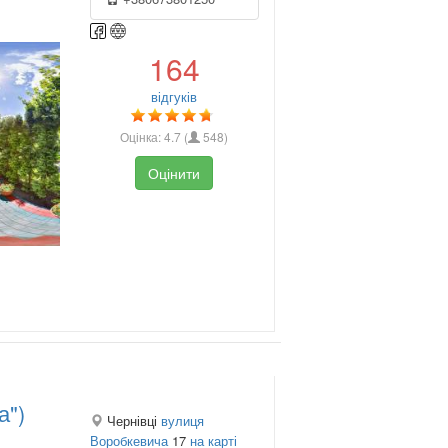
164
відгуків
Оцінка:
4.7
(
548
)
Оцінити
а")
Чернівці
вулиця
Воробкевича
17
на карті