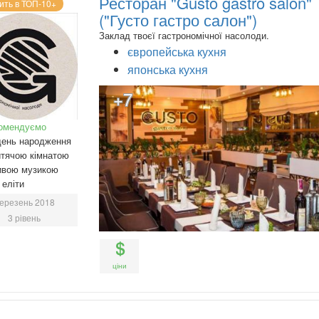
Ресторан "Gusto gastro salon"
ить в ТОП-10+
("Густо гастро салон")
Заклад твоєї гастрономічної насолоди.
європейська кухня
японська кухня
+7
омендуємо
день народження
тячою кімнатою
ивою музикою
еліти
ерезень 2018
3 рівень
ціни