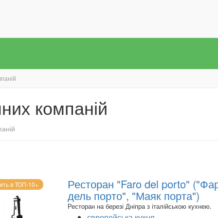
мпаній
них компаній
паній
Ресторан "Faro del porto" ("Фа
ить в ТОП-10+
дель порто", "Маяк порта")
Ресторан на березі Дніпра з італійською кухнею.
європейська кухня