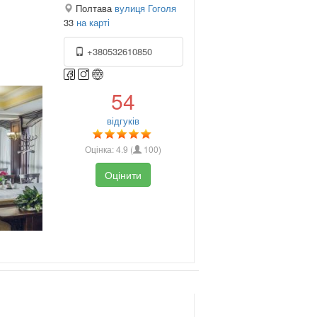
Полтава
вулиця Гоголя
33
на карті
+380532610850
54
відгуків
Оцінка:
4.9
(
100
)
Оцінити