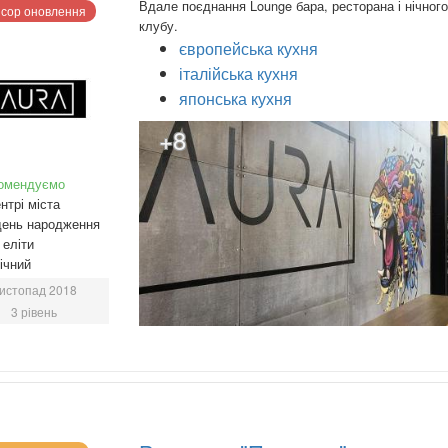
Вдале поєднання Lounge бара, ресторана і нічного
сор оновлення
клубу.
європейська кухня
італійська кухня
японська кухня
+8
омендуємо
нтрі міста
день народження
еліти
ічний
истопад 2018
3 рівень