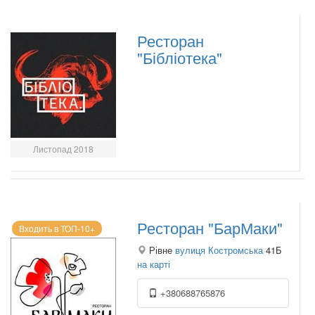
Ресторан
"Бібліотека"
Листопад 2018
Ресторан "БарМаки"
Входить в ТОП-10+
Рівне
вулиця Костромська
41Б
на карті
+380688765876