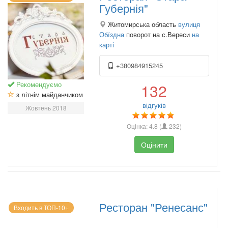
Губернія"
Житомирська область
вулиця
Обїздна
поворот на с.Вереси
на
карті
+380984915245
Рекомендуємо
132
з літнім майданчиком
відгуків
Жовтень 2018
Оцінка:
4.8
(
232
)
Оцінити
Ресторан "Ренесанс"
Входить в ТОП-10+