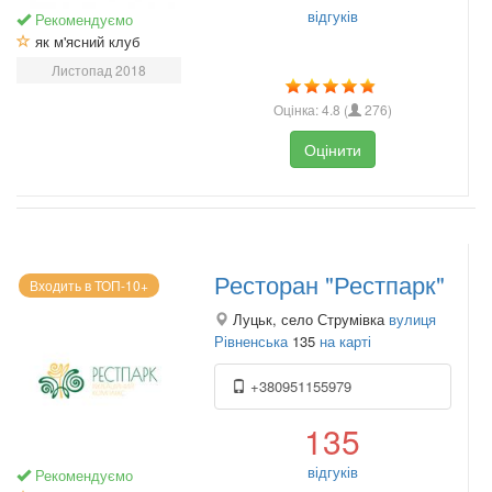
відгуків
Рекомендуємо
як м'ясний клуб
Листопад 2018
Оцінка:
4.8
(
276
)
Оцінити
Ресторан "Рестпарк"
Входить в ТОП-10+
Луцьк, село Струмівка
вулиця
Рівненська
135
на карті
+380951155979
135
відгуків
Рекомендуємо