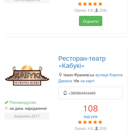
Оцінка:
4.8
(
258
)
Оцінити
Ресторан-театр
«Кабукі»
Івано-Франківськ
вулиця Короля
Данила
16в
на карті
+380664404460
Рекомендуємо
108
на день народження
Березень 2017
відгуків
Оцінка:
4.8
(
255
)