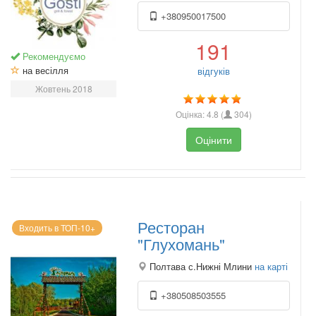
+380950017500
191
Рекомендуємо
на весілля
відгуків
Жовтень 2018
Оцінка:
4.8
(
304
)
Оцінити
Ресторан
Входить в ТОП-10+
"Глухомань"
Полтава с.Нижні Млини
на карті
+380508503555