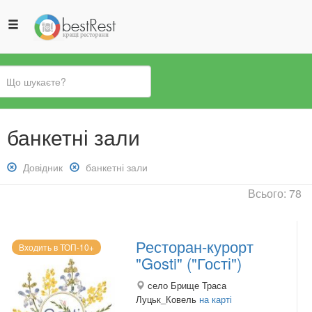
Ви
банкетні зали
є
тут
Зняти
Довідник
Зняти
банкетні зали
фільтр:
фільтр:
Всього: 78
Довідник
банкетні
зали
Ресторан-курорт
Входить в ТОП-10+
"Gosti" ("Гості")
село Брище Траса
Луцьк_Ковель
на карті