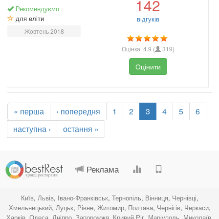
142
Рекомендуємо
для еліти
відгуків
Жовтень 2018
Оцінка:
4.9
(
319
)
Оцінити
« перша
‹ попередня
1
2
3
4
5
6
наступна ›
остання »
.
.
.
.
Реклама
Київ
,
Львів
,
Івано-Франківськ
,
Тернопіль
,
Вінниця
,
Чернівці
,
Хмельницький
,
Луцьк
,
Рівне
,
Житомир
,
Полтава
,
Чернігів
,
Черкаси
,
Харків
,
Одеса
,
Дніпро
,
Запорожжя
,
Кривий Ріг
,
Маріуполь
,
Миколаїв
,