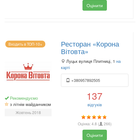
Оцінити
Ресторан «Корона
Входить в ТОП-10+
Вітовта»
Луцьк вулиця Плитниці, 1
на
карті
+380957892505
137
Рекомендуємо
з літнім майданчиком
відгуків
Жовтень 2018
Оцінка:
4.8
(
266
)
Оцінити