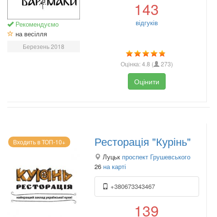
143
відгуків
Рекомендуємо
на весілля
Березень 2018
Оцінка:
4.8
(
273
)
Оцінити
Ресторація "Курінь"
Входить в ТОП-10+
Луцьк
проспект Грушевського
26
на карті
+380673343467
139