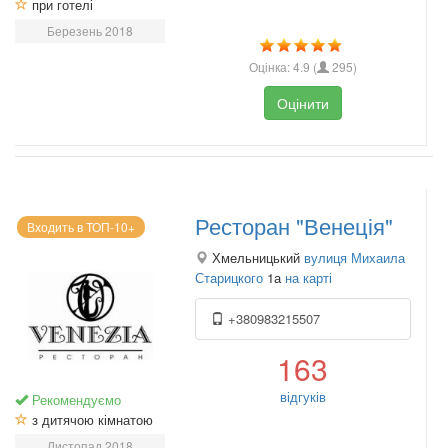
при готелі
Березень 2018
Оцінка:
4.9
(
295
)
Оцінити
Ресторан "Венеція"
Входить в ТОП-10+
Хмельницький
вулиця Михаила
Старицкого
1а
на карті
+380983215507
163
відгуків
Рекомендуємо
з дитячою кімнатою
Листопад 2018