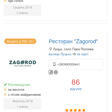
при готелі
Грудень 2018
2 рівень
Ресторан "Zagorod"
Входить в ТОП-10+
Луцьк, село Гірка Полонка
вулиця Луцька
16
на карті
+380990009441
86
Рекомендуємо
відгуків
на весілля
з літнім майданчиком
Жовтень 2018
1 рівень