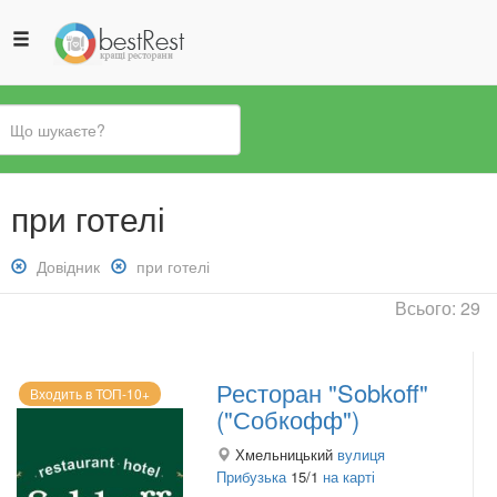
Ви
при готелі
є
тут
Зняти
Довідник
Зняти
при готелі
фільтр:
фільтр:
Всього: 29
Довідник
при
готелі
Ресторан "Sobkoff"
Входить в ТОП-10+
("Собкофф")
Хмельницький
вулиця
Прибузька
15/1
на карті