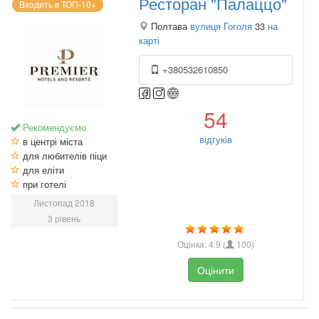
Ресторан "Палаццо"
Входить в ТОП-10+
Полтава
вулиця Гоголя
33
на
карті
+380532610850
54
Рекомендуємо
відгуків
в центрі міста
для любителів піци
для еліти
при готелі
Листопад 2018
3 рівень
Оцінка:
4.9
(
100
)
Оцінити