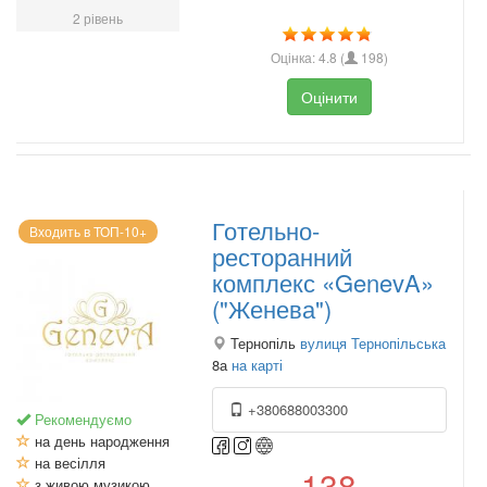
2 рівень
Оцінка:
4.8
(
198
)
Оцінити
Готельно-
Входить в ТОП-10+
ресторанний
комплекс «GenevA»
("Женева")
Тернопіль
вулиця Тернопільська
8а
на карті
+380688003300
Рекомендуємо
на день народження
на весілля
138
з живою музикою