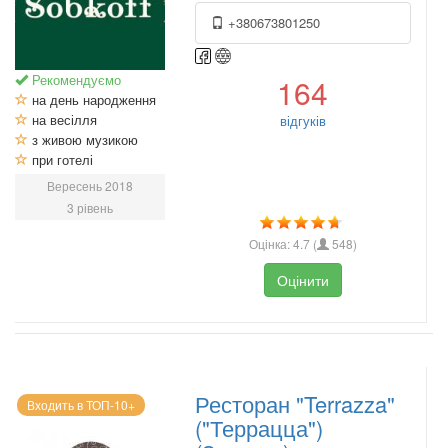
+380673801250
Рекомендуємо
164
на день народження
на весілля
відгуків
з живою музикою
при готелі
Вересень 2018
3 рівень
Оцінка:
4.7
(
548
)
Оцінити
Ресторан "Terrazza"
Входить в ТОП-10+
("Террацца")