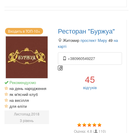
Ресторан "Буржуа"
Входить в ТОП-10+
Житомир
проспект Миру
49
на
карті
+380960549227
45
Рекомендуємо
відгуків
на день народження
як м'ясний клуб
на весілля
для еліти
Листопад 2018
3 рівень
Оцінка:
4.8
(
110
)