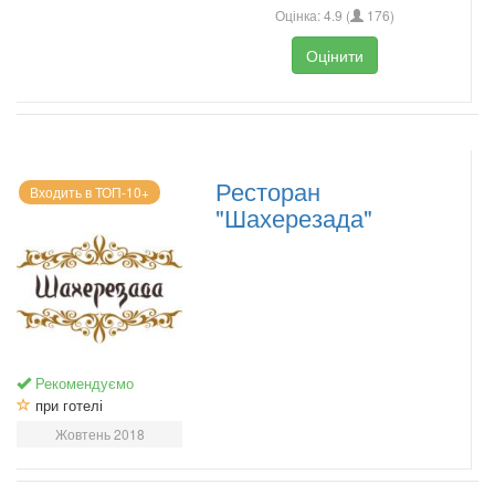
Оцінка:
4.9
(
176
)
Оцінити
Ресторан
Входить в ТОП-10+
"Шахерезада"
Рекомендуємо
при готелі
Жовтень 2018