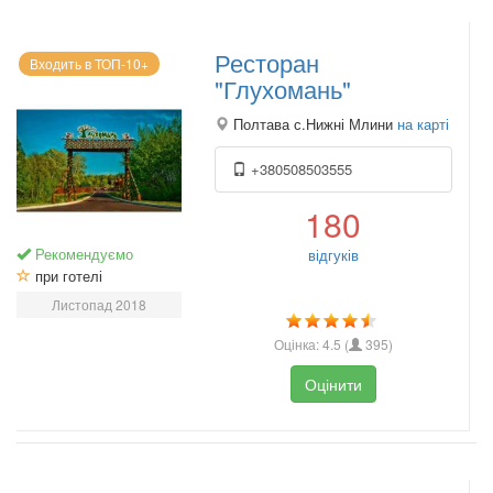
Ресторан
Входить в ТОП-10+
"Глухомань"
Полтава с.Нижні Млини
на карті
+380508503555
180
Рекомендуємо
відгуків
при готелі
Листопад 2018
Оцінка:
4.5
(
395
)
Оцінити