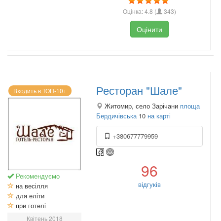
Оцінка:
4.8
(
343
)
Оцінити
Ресторан "Шале"
Входить в ТОП-10+
Житомир, село Зарічани
площа
Бердичівська
10
на карті
+380677779959
96
Рекомендуємо
відгуків
на весілля
для еліти
при готелі
Квітень 2018