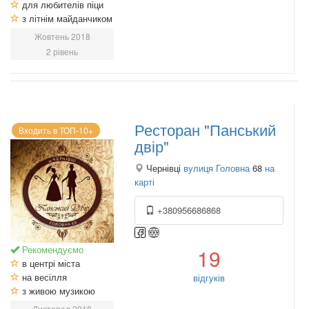
для любителів піци
з літнім майданчиком
Жовтень 2018
2 рівень
Ресторан "Панський
Входить в ТОП-10+
двір"
Чернівці
вулиця Головна
68
на
карті
+380956686868
Рекомендуємо
19
в центрі міста
на весілля
відгуків
з живою музикою
Листопад 2018