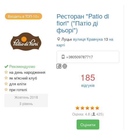
Ресторан "Patio di
Входить в ТОП-10+
fiori" ("Патіо ді
фьорі")
Луцьк
вулиця Кравчука
13
на
карті
+380509787717
Рекомендуємо
на день народження
185
як м'ясний клуб
для еліти
відгуків
при готелі
Жовтень 2018
3 рівень
Оцінка:
4.8
(
425
)
Оцінити