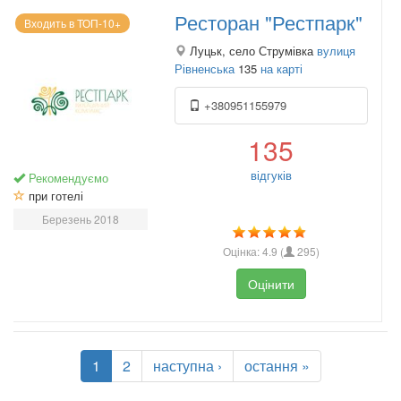
Ресторан "Рестпарк"
Входить в ТОП-10+
Луцьк, село Струмівка
вулиця
Рівненська
135
на карті
+380951155979
135
відгуків
Рекомендуємо
при готелі
Березень 2018
Оцінка:
4.9
(
295
)
Оцінити
1
2
наступна ›
остання »