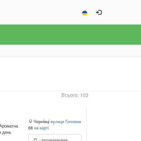
Всього: 103
Чернівці
вулиця Головна
 Ароматна
68
на карті
и день
+380956686868