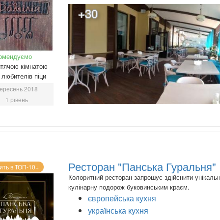
+30
омендуємо
тячою кімнатою
любителів піци
ересень 2018
1 рівень
Ресторан "Панська Гуральня"
ить в ТОП-10+
Колоритний ресторан запрошує здійснити унікаль
кулінарну подорож буковинським краєм.
європейська кухня
українська кухня