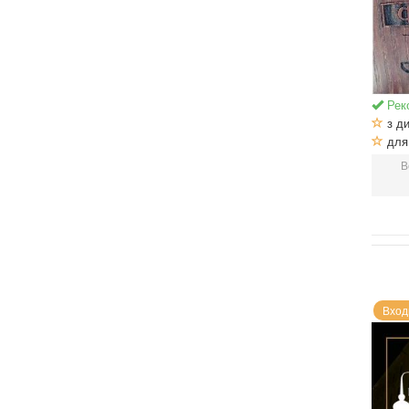
Рек
з ди
для 
В
Вход