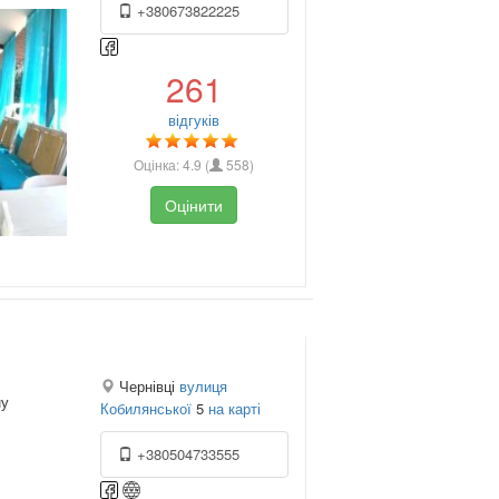
+380673822225
261
відгуків
Оцінка:
4.9
(
558
)
Оцінити
Чернівці
вулиця
ну
Кобилянської
5
на карті
+380504733555