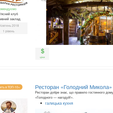
омендуємо
'ясний клуб
ивний заклад
Жовтень 2018
1 рівень
ціни
Ресторан «Голодний Микола»
ить в ТОП-10+
Ресторан добре знає, що правило гостинного дому
«Голодного — нагодуй!».
галицька кухня