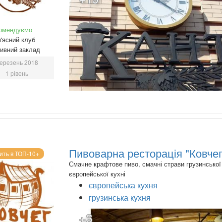
омендуємо
'ясний клуб
ивний заклад
ерезень 2018
1 рівень
Пивоварна ресторація "Ковчег
ить в ТОП-10+
Смачне крафтове пиво, смачні страви грузинської
європейської кухні
європейська кухня
грузинська кухня
+6