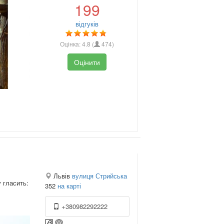
199
відгуків
Оцінка:
4.8
(
474
)
Оцінити
Львів
вулиця Стрийська
 гласить:
352
на карті
+380982292222