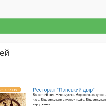
чей
Ресторан "Панський двір"
ить в ТОП-10+
Банкетний зал. Жива музика. Європейська кухня.
кава. Відсвяткувати важливу подію. Відсвяткуват
народження.