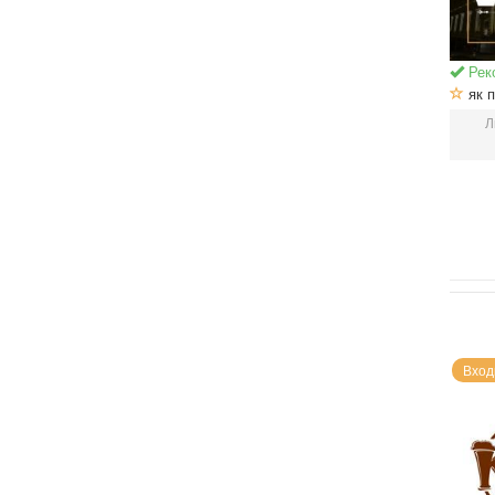
Рек
як п
Л
Вход