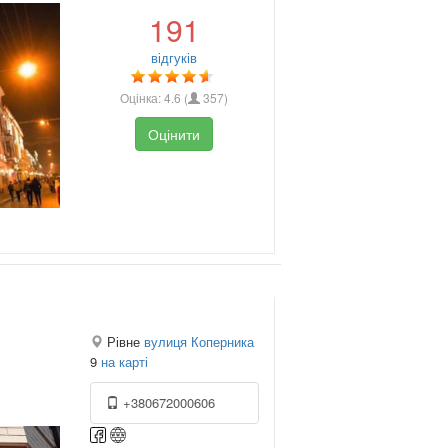
191
відгуків
Оцінка:
4.6
(
357
)
Оцінити
Рівне
вулиця Коперника
9
на карті
+380672000606