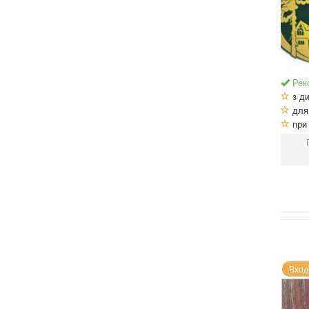
Рек
з ди
для 
при 
Вход