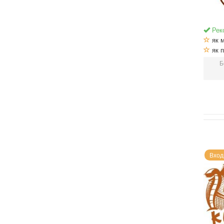
Рек
як м
як п
Б
Вход