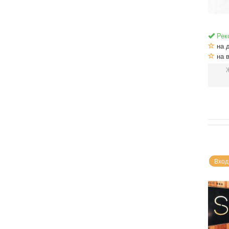
Рек
на 
на в
Вход