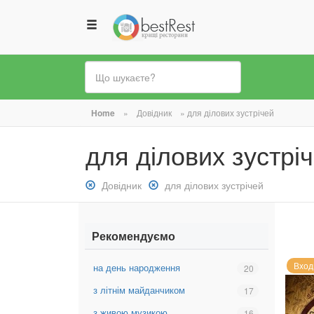
Ви
Home
»
Довідник
»
для ділових зустрічей
є
для ділових зустрі
тут
Зняти
Довідник
Зняти
для ділових зустрічей
фільтр:
фільтр:
Довідник
для
ділових
Рекомендуємо
зустрічей
Вход
на день народження
Вибрати
20
фільтр:
з літнім майданчиком
Вибрати
17
на
фільтр:
день
з живою музикою
Вибрати
16