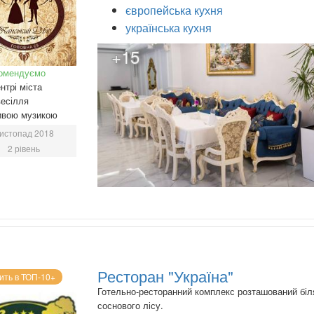
європейська кухня
українська кухня
+15
омендуємо
нтрі міста
есілля
ивою музикою
истопад 2018
2 рівень
Ресторан "Україна"
ить в ТОП-10+
Готельно-ресторанний комплекс розташований біл
соснового лісу.