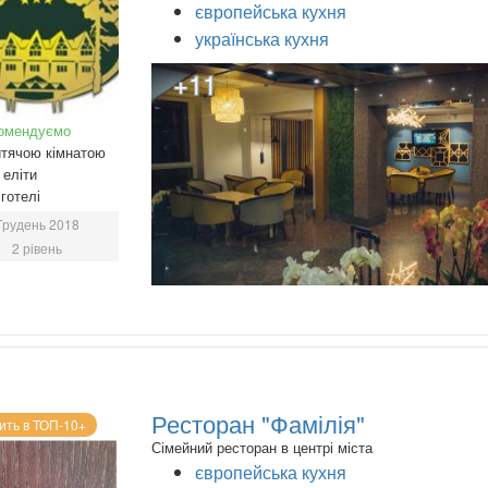
європейська кухня
українська кухня
+11
омендуємо
тячою кімнатою
еліти
готелі
Грудень 2018
2 рівень
Ресторан "Фамілія"
ить в ТОП-10+
Сімейний ресторан в центрі міста
європейська кухня