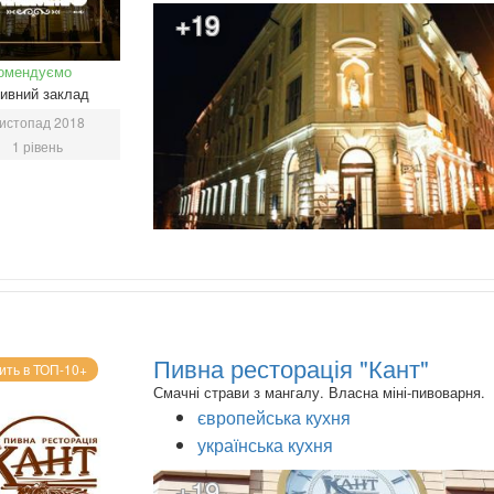
+19
омендуємо
ивний заклад
истопад 2018
1 рівень
Пивна ресторація "Кант"
ить в ТОП-10+
Смачні страви з мангалу. Власна міні-пивоварня.
європейська кухня
українська кухня
+19