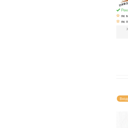
Рек
як м
як п
Вход