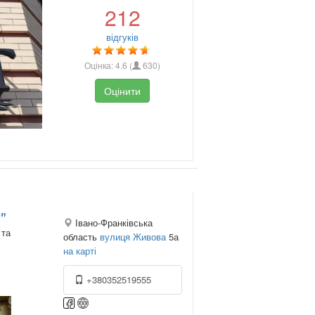
212
відгуків
Оцінка:
4.6
(
630
)
Оцінити
"
Івано-Франківська
 та
область
вулиця Живова
5а
на карті
+380352519555