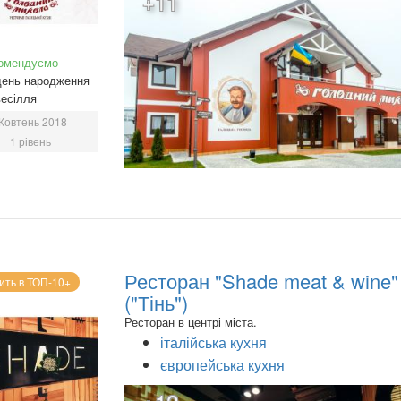
+11
омендуємо
день народження
есілля
Жовтень 2018
1 рівень
Ресторан "Shade meat & wine"
ить в ТОП-10+
("Тінь")
Ресторан в центрі міста.
італійська кухня
європейська кухня