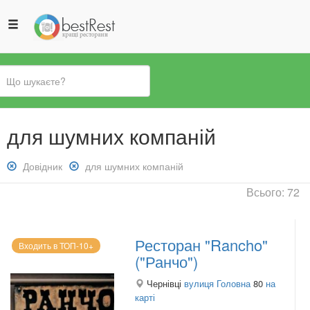
Ви
для шумних компаній
є
тут
Зняти
Довідник
Зняти
для шумних компаній
фільтр:
фільтр:
Всього: 72
Довідник
для
шумних
компаній
Ресторан "Rancho"
Входить в ТОП-10+
("Ранчо")
Чернівці
вулиця Головна
80
на
карті