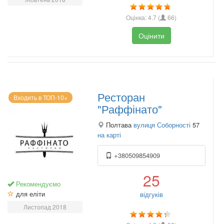
Оцінка:
4.7
(
66
)
Оцінити
Ресторан
Входить в ТОП-10+
"Раффінато"
Полтава
вулиця Соборності
57
на карті
+380509854909
25
Рекомендуємо
для еліти
відгуків
Листопад 2018