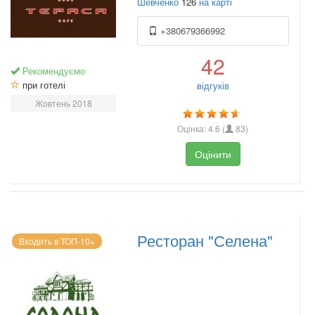
Шевченко
126
на карті
+380679366992
42
Рекомендуємо
при готелі
відгуків
Жовтень 2018
Оцінка:
4.6
(
83
)
Оцінити
Ресторан "Селена"
Входить в ТОП-10+