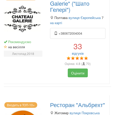
Galerie" ("Шато
Гелері")
Полтава
вулиця Європейська
7
на карті
+380672004004
Рекомендуємо
33
на весілля
відгуків
Листопад 2018
Оцінка:
4.8
(
70
)
Оцінити
Ресторан "Альбрехт"
Входить в ТОП-10+
Житомир
вулиця Покровська