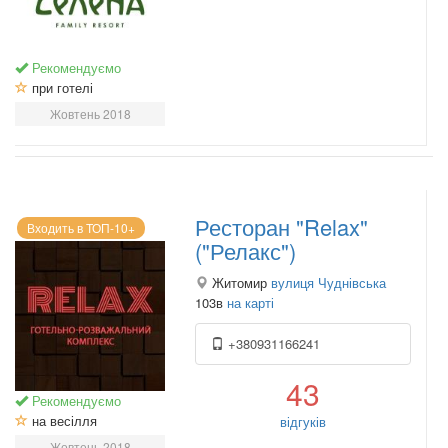
Рекомендуємо
при готелі
Жовтень 2018
Ресторан "Relax"
Входить в ТОП-10+
("Релакс")
Житомир
вулиця Чуднівська
103в
на карті
+380931166241
43
Рекомендуємо
на весілля
відгуків
Жовтень 2018