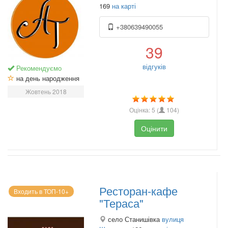
169
на карті
+380639490055
39
відгуків
Рекомендуємо
на день народження
Жовтень 2018
Оцінка:
5
(
104
)
Оцінити
Ресторан-кафе
Входить в ТОП-10+
"Тераса"
село Станишівка
вулиця