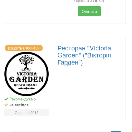
Оцінка:
4.3
(
52
)
Оцінити
Ресторан "Viсtoria
Входить в ТОП-10+
Garden" ("Вікторія
Гарден")
Рекомендуємо
на весілля
Серпень 2018