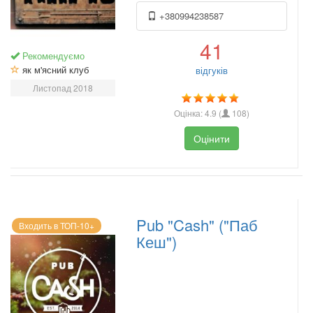
+380994238587
41
Рекомендуємо
як м'ясний клуб
відгуків
Листопад 2018
Оцінка:
4.9
(
108
)
Оцінити
Pub "Cash" ("Паб
Входить в ТОП-10+
Кеш")