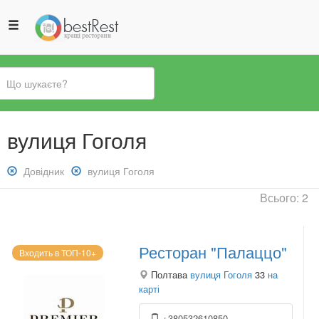
Ви
вулиця Гоголя
є
тут
Зняти
Довідник
Зняти
вулиця Гоголя
фільтр:
фільтр:
Всього: 2
Довідник
вулиця
Гоголя
Ресторан "Палаццо"
Входить в ТОП-10+
Полтава
вулиця Гоголя
33
на
карті
+380532610850