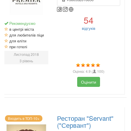
54
Рекомендуємо
відгуків
в центрі міста
для любителів піци
для еліти
при готелі
Листопад 2018
3 рівень
Оцінка:
4.9
(
100
)
Оцінити
Ресторан "Servant"
Входить в ТОП-10+
("Сервант")