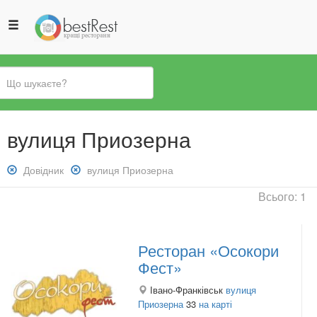
Ви
вулиця Приозерна
є
тут
Зняти
Довідник
Зняти
вулиця Приозерна
фільтр:
фільтр:
Всього: 1
Довідник
вулиця
Приозерна
Ресторан «Осокори
Фест»
Івано-Франківськ
вулиця
Приозерна
33
на карті