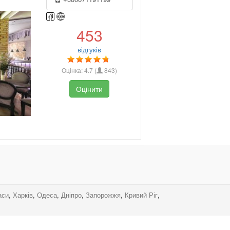
453
відгуків
Оцінка:
4.7
(
843
)
Оцінити
аси
,
Харків
,
Одеса
,
Дніпро
,
Запорожжя
,
Кривий Ріг
,