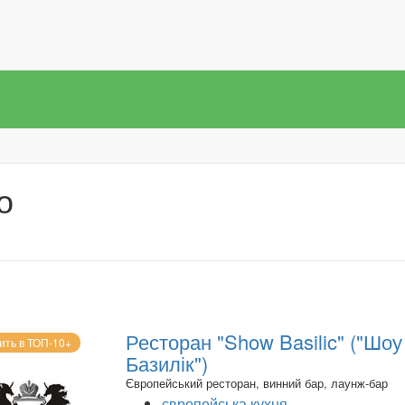
о
Ресторан "Show Basilic" ("Шоу
ить в ТОП-10+
Базилік")
Європейський ресторан, винний бар, лаунж-бар
європейська кухня