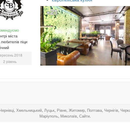
+21
омендуємо
нтрі міста
любителів піци
ічний
ересень 2018
2 рівень
.
.
.
.
Чернівці
,
Хмельницький
,
Луцьк
,
Рівне
,
Житомир
,
Полтава
,
Чернігів
,
Черк
Маріуполь
,
Миколаїв
,
Сайти
.