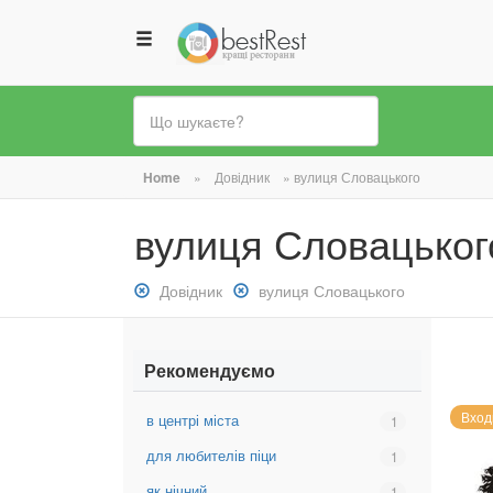
Ви
Home
»
Довідник
»
вулиця Словацького
є
вулиця Словацьког
тут
Зняти
Довідник
Зняти
вулиця Словацького
фільтр:
фільтр:
Довідник
вулиця
Словацького
Рекомендуємо
Вход
в центрі міста
Вибрати
1
фільтр:
для любителів піци
Вибрати
1
в
фільтр:
центрі
як нічний
Вибрати
1