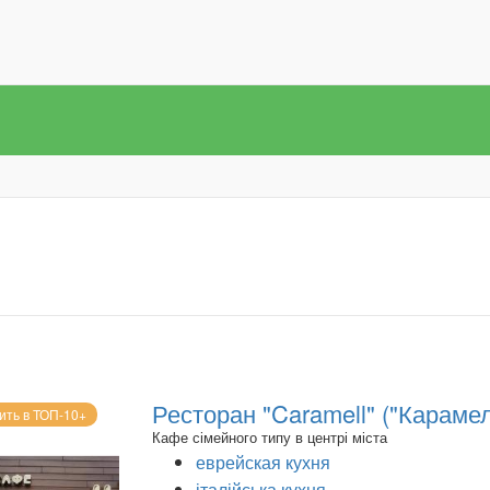
Ресторан "Caramell" ("Карамел
ить в ТОП-10+
Кафе сімейного типу в центрі міста
еврейская кухня
італійська кухня