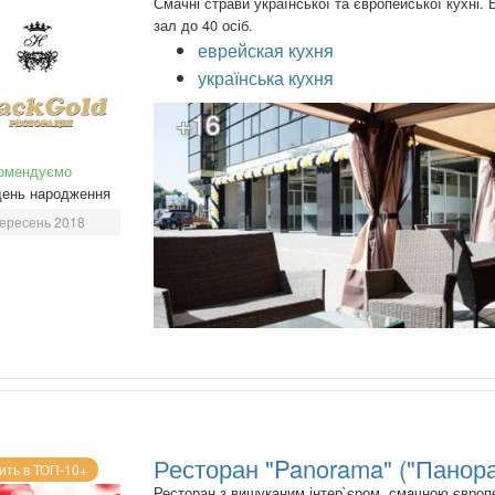
Смачні страви української та європейської кухні.
зал до 40 осіб.
еврейская кухня
українська кухня
+16
омендуємо
день народження
ересень 2018
Ресторан "Panorama" ("Панор
ить в ТОП-10+
Ресторан з вишуканим інтер`єром, смачною євро