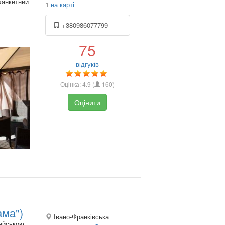
 Банкетний
1
на карті
+380986077799
75
відгуків
Оцінка:
4.9
(
160
)
Оцінити
ама")
Івано-Франківська
пейською