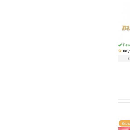
Рек
на 
В
Вход