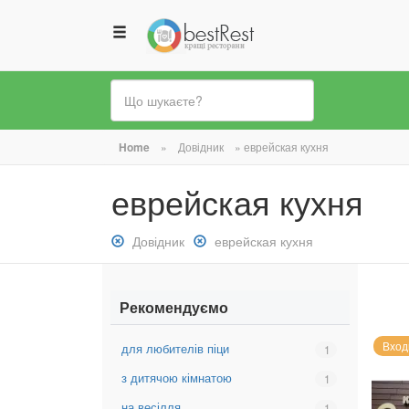
Ви
Home
»
Довідник
»
еврейская кухня
є
еврейская кухня
тут
Зняти
Довідник
Зняти
еврейская кухня
фільтр:
фільтр:
Довідник
еврейская
кухня
Рекомендуємо
Вход
для любителів піци
Вибрати
1
фільтр:
з дитячою кімнатою
Вибрати
1
для
фільтр:
любителів
на весілля
Вибрати
1