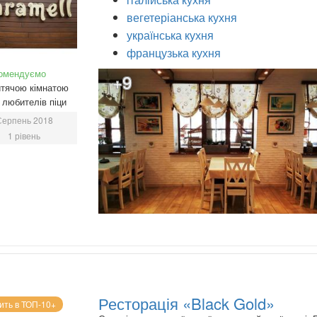
вегетеріанська кухня
українська кухня
французька кухня
омендуємо
+9
тячою кімнатою
любителів піци
Серпень 2018
1 рівень
Ресторація «Black Gold»
ить в ТОП-10+