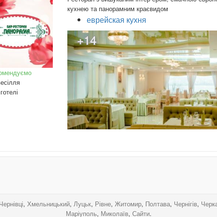
кухнею та панорамним краєвидом
еврейская кухня
+14
омендуємо
есілля
готелі
.
.
.
.
Чернівці
,
Хмельницький
,
Луцьк
,
Рівне
,
Житомир
,
Полтава
,
Чернігів
,
Черк
Маріуполь
,
Миколаїв
,
Сайти
.