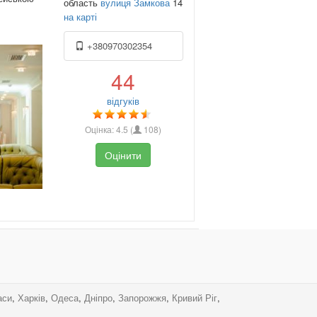
область
вулиця Замкова
14
на карті
+380970302354
44
відгуків
Оцінка:
4.5
(
108
)
Оцінити
аси
,
Харків
,
Одеса
,
Дніпро
,
Запорожжя
,
Кривий Ріг
,