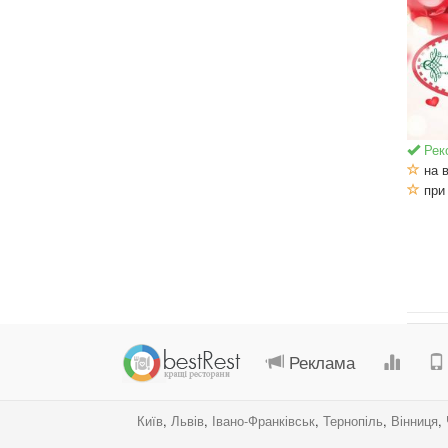
Рек
на в
при 
Реклама
Київ
,
Львів
,
Івано-Франківськ
,
Тернопіль
,
Вінниця
,