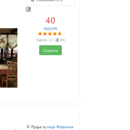
40
відгуків
Оцінка:
4.7
(
86
)
Оцінити
Луцьк
вулиця Фабрична