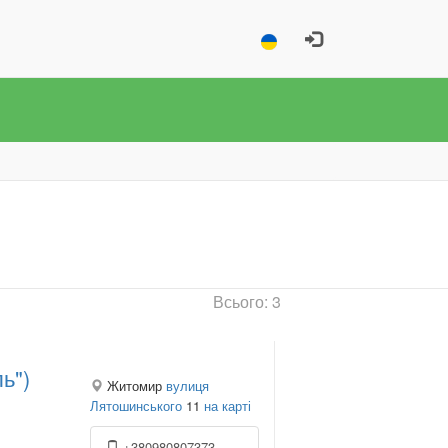
Всього: 3
ь")
Житомир
вулиця
Лятошинського
11
на карті
+380980807373