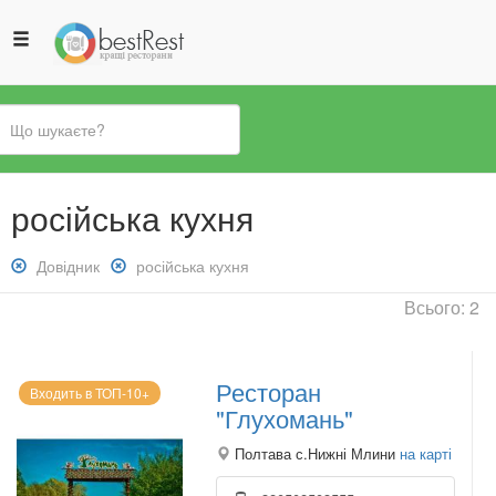
Ви
російська кухня
є
тут
Зняти
Довідник
Зняти
російська кухня
фільтр:
фільтр:
Всього: 2
Довідник
російська
кухня
Ресторан
Входить в ТОП-10+
"Глухомань"
Полтава с.Нижні Млини
на карті