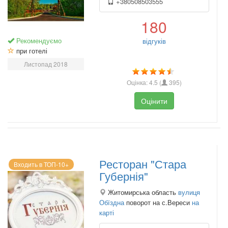
+380508503555
180
Рекомендуємо
відгуків
при готелі
Листопад 2018
Оцінка:
4.5
(
395
)
Оцінити
Ресторан "Стара
Входить в ТОП-10+
Губернія"
Житомирська область
вулиця
Обїздна
поворот на с.Вереси
на
карті