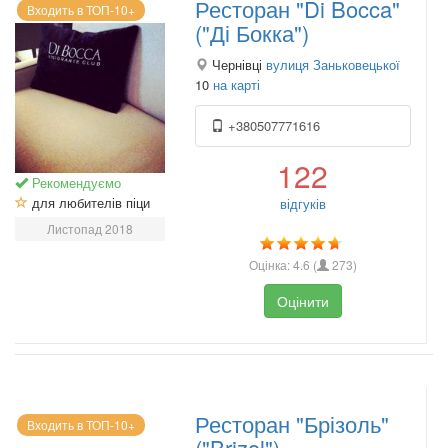
Ресторан "Di Bocca"
Входить в ТОП-10+
("Ді Бокка")
Чернівці
вулиця Заньковецької
10
на карті
+380507771616
122
Рекомендуємо
для любителів піци
відгуків
Листопад 2018
Оцінка:
4.6
(
273
)
Оцінити
Ресторан "Брізоль"
Входить в ТОП-10+
("Brizol")