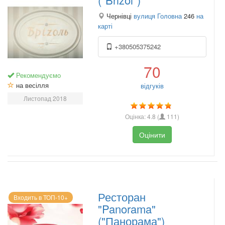
Чернівці
вулиця Головна
246
на
карті
+380505375242
70
Рекомендуємо
на весілля
відгуків
Листопад 2018
Оцінка:
4.8
(
111
)
Оцінити
Ресторан
Входить в ТОП-10+
"Panorama"
("Панорама")