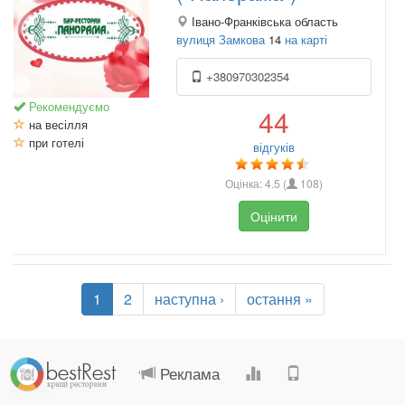
Івано-Франківська область
вулиця Замкова
14
на карті
+380970302354
Рекомендуємо
44
на весілля
при готелі
відгуків
Оцінка:
4.5
(
108
)
Оцінити
1
2
наступна ›
остання »
.
.
.
.
Реклама