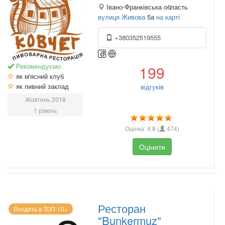
Івано-Франківська область
вулиця Живова
5а
на карті
+380352519555
Рекомендуємо
199
як м'ясний клуб
як пивний заклад
відгуків
Жовтень 2018
1 рівень
Оцінка:
4.8
(
474
)
Оцінити
Ресторан
Входить в ТОП-10+
"Bunkermuz"