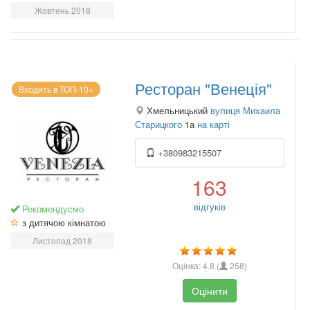
Жовтень 2018
Ресторан "Венеція"
Входить в ТОП-10+
Хмельницький
вулиця Михаила
Старицкого
1а
на карті
+380983215507
163
відгуків
Рекомендуємо
з дитячою кімнатою
Листопад 2018
Оцінка:
4.8
(
258
)
Оцінити