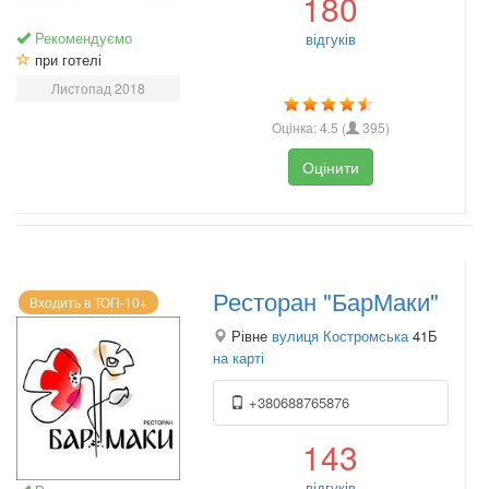
180
Рекомендуємо
відгуків
при готелі
Листопад 2018
Оцінка:
4.5
(
395
)
Оцінити
Ресторан "БарМаки"
Входить в ТОП-10+
Рівне
вулиця Костромська
41Б
на карті
+380688765876
143
відгуків