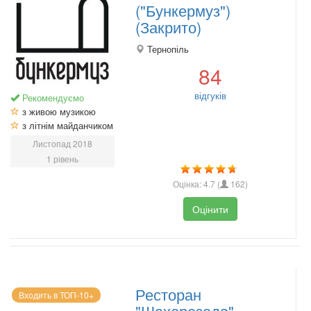
("Бункермуз")
(Закрито)
Тернопіль
84
відгуків
Рекомендуємо
з живою музикою
з літнім майданчиком
Листопад 2018
1 рівень
Оцінка:
4.7
(
162
)
Оцінити
Ресторан
Входить в ТОП-10+
"Шахерезада"