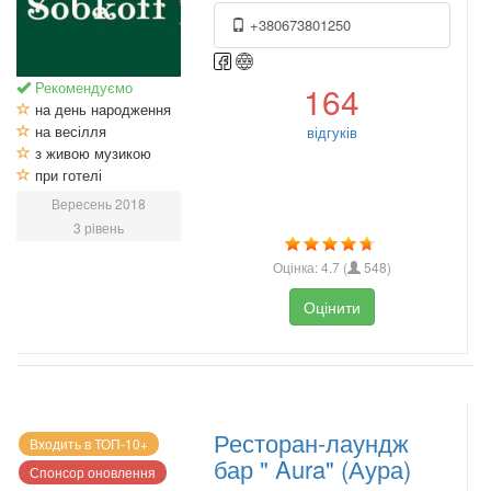
+380673801250
Рекомендуємо
164
на день народження
на весілля
відгуків
з живою музикою
при готелі
Вересень 2018
3 рівень
Оцінка:
4.7
(
548
)
Оцінити
Ресторан-лаундж
Входить в ТОП-10+
бар " Aura" (Аура)
Спонсор оновлення