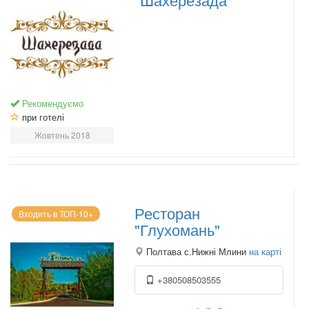
Рекомендуємо
при готелі
Жовтень 2018
Ресторан
Входить в ТОП-10+
"Глухомань"
Полтава с.Нижні Млини
на карті
+380508503555