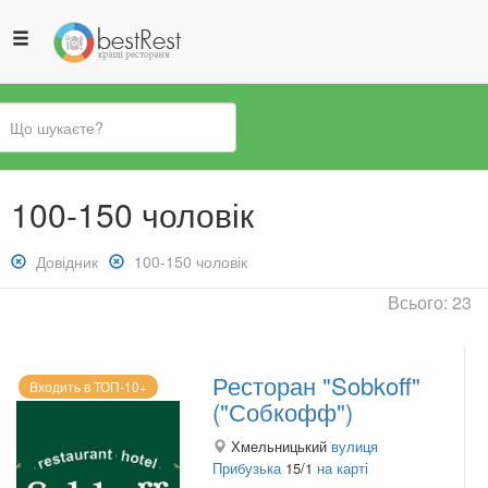
Ви
100-150 чоловік
є
тут
Зняти
Довідник
Зняти
100-150 чоловік
фільтр:
фільтр:
Всього: 23
Довідник
100-
150
чоловік
Ресторан "Sobkoff"
Входить в ТОП-10+
("Собкофф")
Хмельницький
вулиця
Прибузька
15/1
на карті