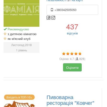
+380342505050
437
Рекомендуємо
відгуків
з дитячою кімнатою
як м'ясний клуб
Листопад 2018
1 рівень
Оцінка:
4.7
(
828
)
Оцінити
Пивоварна
Входить в ТОП-10+
ресторація "Ковчег"