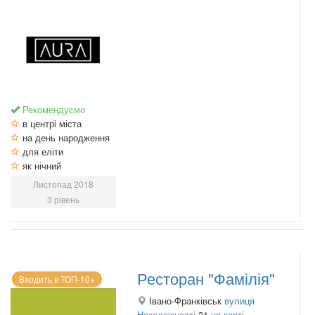
Рекомендуємо
в центрі міста
на день народження
для еліти
як нічний
Листопад 2018
3 рівень
Ресторан "Фамілія"
Входить в ТОП-10+
Івано-Франківськ
вулиця
Незалежності
31
на карті