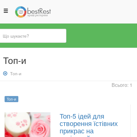
Ви
Топ-и
є
тут
Зняти
Топ-и
фільтр:
Всього: 1
Топ-
и
Топ-и
Топ-5 ідей для
створення їстівних
прикрас на