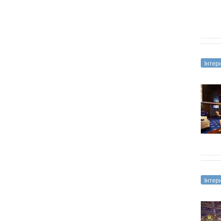
Інтер
Інтер