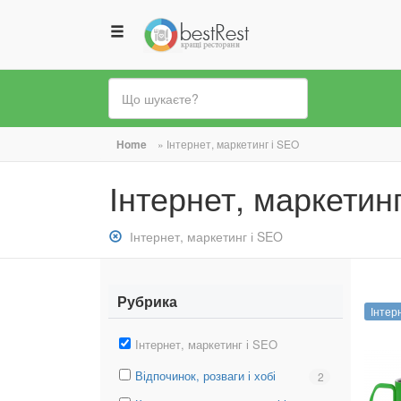
Ви
Home
»
Інтернет, маркетинг і SEO
є
Інтернет, маркетин
тут
Зняти
Інтернет, маркетинг і SEO
фільтр:
Інтернет,
маркетинг
Рубрика
Інтер
і
SEO
Зняти
Інтернет, маркетинг і SEO
фільтр:
Вибрати
Відпочинок, розваги і хобі
Вибрати
2
Інтернет,
фільтр:
фільтр:
маркетинг