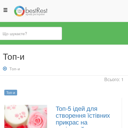
Ви
Топ-и
є
тут
Зняти
Топ-и
фільтр:
Всього: 1
Топ-
и
Топ-и
Топ-5 ідей для
створення їстівних
прикрас на