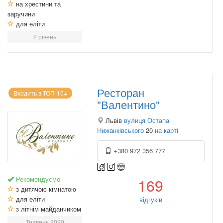
на хрестини та
заручини
для еліти
2 рівень
Ресторан
Входить в ТОП-10+
"Валентино"
Львів
вулиця Остапа
Нижанківського
20
на карті
+380 972 356 777
Рекомендуємо
169
з дитячою кімнатою
для еліти
відгуків
з літнім майданчиком
Травень 2020