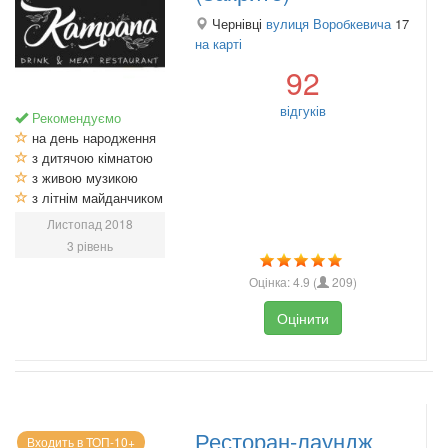
Чернівці
вулиця Воробкевича
17
на карті
92
відгуків
Рекомендуємо
на день народження
з дитячою кімнатою
з живою музикою
з літнім майданчиком
Листопад 2018
3 рівень
Оцінка:
4.9
(
209
)
Оцінити
Ресторан-лаундж
Входить в ТОП-10+