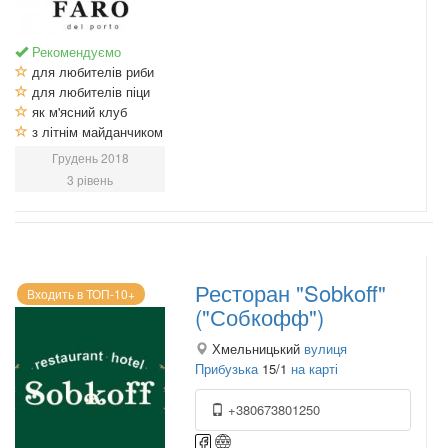
Рекомендуємо
для любителів риби
для любителів піци
як м'ясний клуб
з літнім майданчиком
Грудень 2018
3 рівень
Ресторан "Sobkoff"
Входить в ТОП-10+
("Собкофф")
Хмельницький
вулиця
Прибузька
15/1
на карті
+380673801250