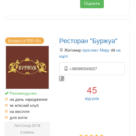
Оцінити
Ресторан "Буржуа"
Входить в ТОП-10+
Житомир
проспект Миру
49
на
карті
+380960549227
45
Рекомендуємо
відгуків
на день народження
як м'ясний клуб
на весілля
для еліти
Листопад 2018
3 рівень