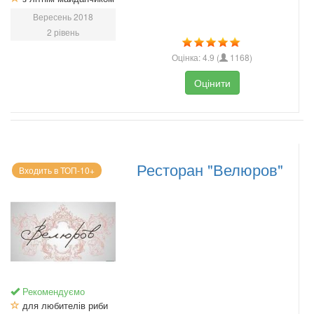
Вересень 2018
2 рівень
Оцінка:
4.9
(
1168
)
Оцінити
Ресторан "Велюров"
Входить в ТОП-10+
Рекомендуємо
для любителів риби