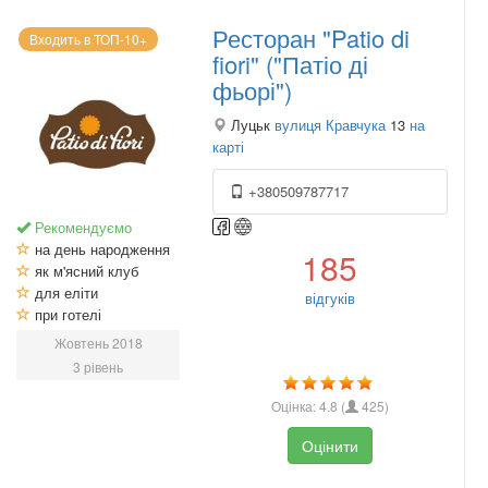
Ресторан "Patio di
Входить в ТОП-10+
fiori" ("Патіо ді
фьорі")
Луцьк
вулиця Кравчука
13
на
карті
+380509787717
Рекомендуємо
на день народження
185
як м'ясний клуб
для еліти
відгуків
при готелі
Жовтень 2018
3 рівень
Оцінка:
4.8
(
425
)
Оцінити