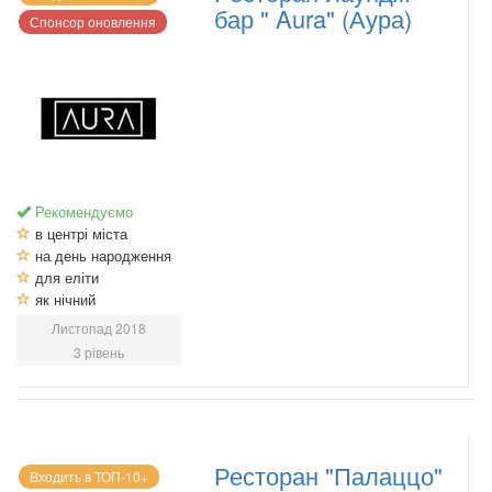
бар " Aura" (Аура)
Спонсор оновлення
Рекомендуємо
в центрі міста
на день народження
для еліти
як нічний
Листопад 2018
3 рівень
Ресторан "Палаццо"
Входить в ТОП-10+