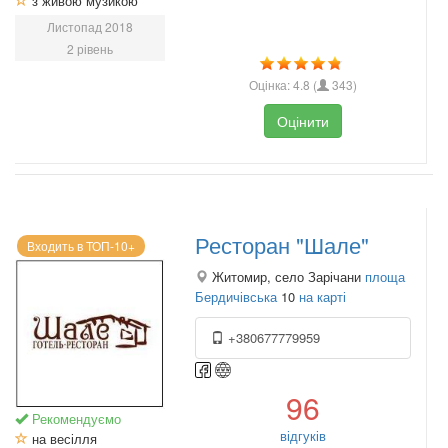
з живою музикою
Листопад 2018
2 рівень
Оцінка:
4.8
(
343
)
Оцінити
Ресторан "Шале"
Входить в ТОП-10+
Житомир, село Зарічани
площа
Бердичівська
10
на карті
+380677779959
96
Рекомендуємо
відгуків
на весілля