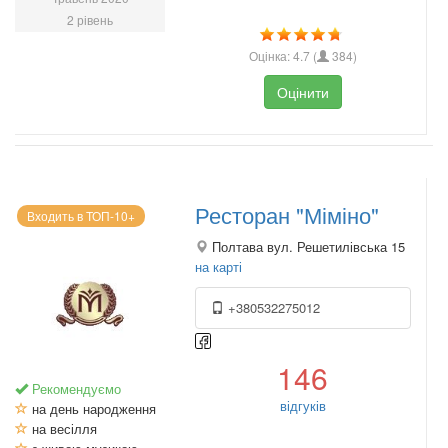
2 рівень
Оцінка:
4.7
(
384
)
Оцінити
Ресторан "Міміно"
Входить в ТОП-10+
Полтава вул. Решетилівська 15
на карті
+380532275012
146
Рекомендуємо
відгуків
на день народження
на весілля