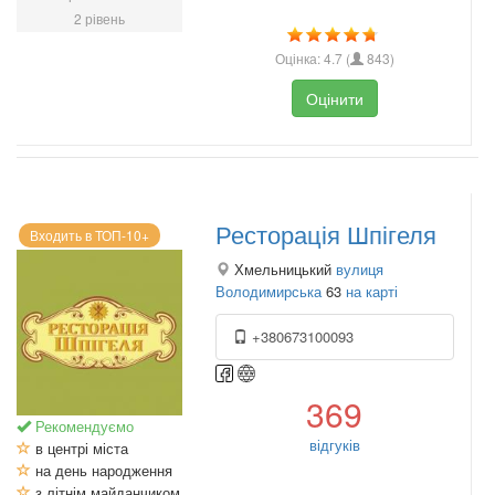
2 рівень
Оцінка:
4.7
(
843
)
Оцінити
Ресторація Шпігеля
Входить в ТОП-10+
Хмельницький
вулиця
Володимирська
63
на карті
+380673100093
369
Рекомендуємо
відгуків
в центрі міста
на день народження
з літнім майданчиком