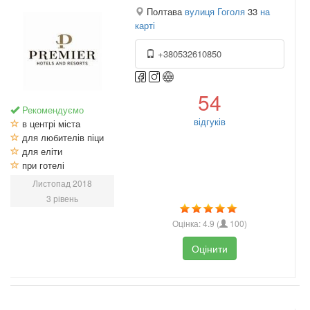
Полтава
вулиця Гоголя
33
на
карті
+380532610850
54
Рекомендуємо
відгуків
в центрі міста
для любителів піци
для еліти
при готелі
Листопад 2018
3 рівень
Оцінка:
4.9
(
100
)
Оцінити