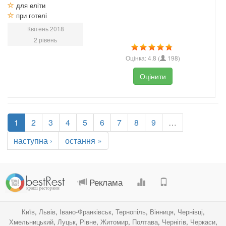
для еліти
при готелі
Квітень 2018
2 рівень
Оцінка:
4.8
(
198
)
Оцінити
1
2
3
4
5
6
7
8
9
…
наступна ›
остання »
.
.
.
.
Реклама
Київ
,
Львів
,
Івано-Франківськ
,
Тернопіль
,
Вінниця
,
Чернівці
,
Хмельницький
,
Луцьк
,
Рівне
,
Житомир
,
Полтава
,
Чернігів
,
Черкаси
,