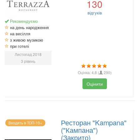
130
відгуків
Рекомендуємо
на день народження
на весілля
з живою музикою
при готелі
Листопад 2018
3 рівень
Оцінка:
4.8
(
290
)
Оцінити
Ресторан "Kampana"
Входить в ТОП-10+
("Кампана")
(Закрито)