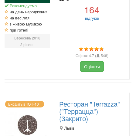
Рекомендуємо
164
на день народження
на весілля
відгуків
з живою музикою
при готелі
Вересень 2018
3 рівень
Оцінка:
4.7
(
548
)
Оцінити
Ресторан "Terrazza"
Входить в ТОП-10+
("Террацца")
(Закрито)
Львів