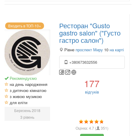
Ресторан "Gusto
Входить в ТОП-10+
gastro salon" ("Густо
гастро салон")
Рівне
проспект Миру
10
на карті
+380673632556
Рекомендуємо
177
на день народження
з дитячою кімнатою
відгуків
з живою музикою
для еліти
Березень 2018
3 рівень
Оцінка:
4.7
(
351
)