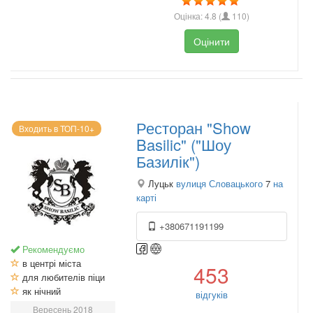
Оцінка:
4.8
(
110
)
Оцінити
Ресторан "Show
Входить в ТОП-10+
Basilic" ("Шоу
Базилік")
Луцьк
вулиця Словацького
7
на
карті
+380671191199
Рекомендуємо
в центрі міста
453
для любителів піци
як нічний
відгуків
Вересень 2018