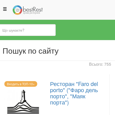
Ви
Пошук по сайту
є
тут
Всього: 755
Ресторан "Faro del
Входить в ТОП-10+
porto" ("Фаро дель
порто", "Маяк
порта")