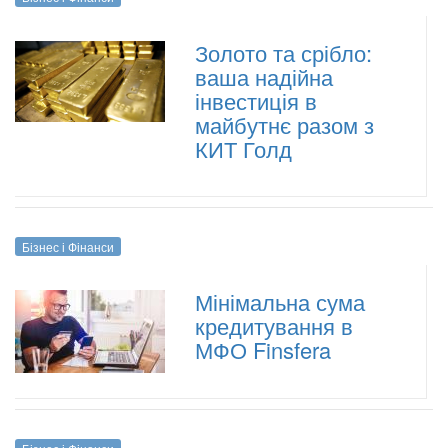
Золото та срібло:
ваша надійна
інвестиція в
майбутнє разом з
КИТ Голд
Бізнес і Фінанси
Мінімальна сума
кредитування в
МФО Finsfera