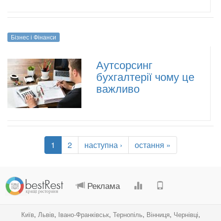
Бізнес і Фінанси
Аутсорсинг
бухгалтерії чому це
важливо
1
2
наступна ›
остання »
.
.
.
.
Реклама
Київ
,
Львів
,
Івано-Франківськ
,
Тернопіль
,
Вінниця
,
Чернівці
,