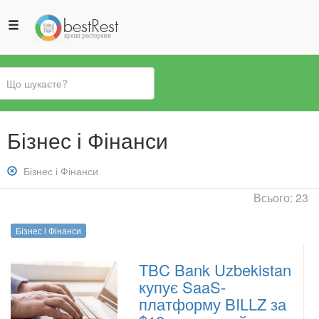
Ви
Бізнес і Фінанси
є
тут
Зняти
Бізнес і Фінанси
фільтр:
Всього: 23
Бізнес
і
Бізнес і Фінанси
Фінанси
TBC Bank Uzbekistan
купує SaaS-
платформу BILLZ за