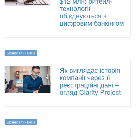
$12 млн: ритейл-
технології
об'єднуються з
цифровим банкінгом
Бізнес і Фінанси
Як виглядає історія
компанії через її
реєстраційні дані –
огляд Clarity Project
Бізнес і Фінанси