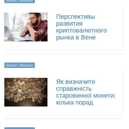
Бізнес і Фінанси
Перспективы
развития
криптовалютного
рынка в Вене
Бізнес і Фінанси
Як визначити
справжність
старовинної монети:
кілька порад