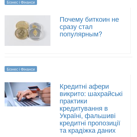
Бізнес і Фінанси
Почему биткоин не
сразу стал
популярным?
Бізнес і Фінанси
Кредитні афери
викрито: шахрайські
практики
кредитування в
Україні, фальшиві
кредитні пропозиції
та крадіжка даних