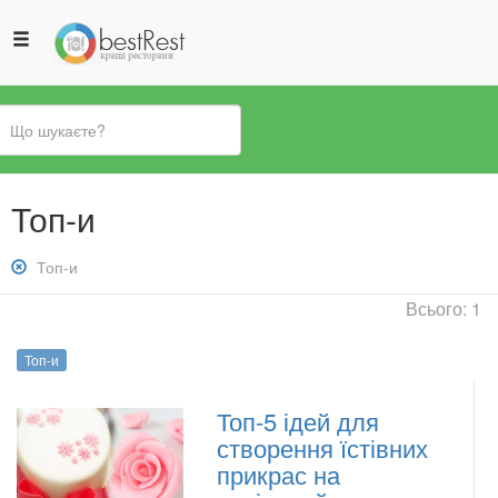
Ви
Топ-и
є
тут
Зняти
Топ-и
фільтр:
Всього: 1
Топ-
и
Топ-и
Топ-5 ідей для
створення їстівних
прикрас на