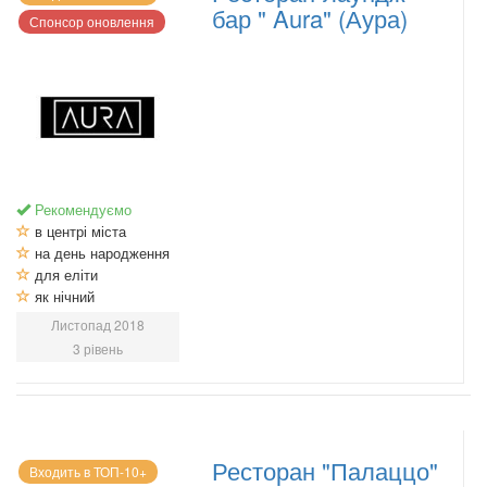
бар " Aura" (Аура)
Спонсор оновлення
Рекомендуємо
в центрі міста
на день народження
для еліти
як нічний
Листопад 2018
3 рівень
Ресторан "Палаццо"
Входить в ТОП-10+