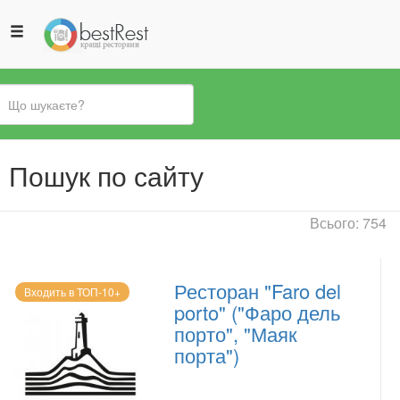
Ви
Пошук по сайту
є
тут
Всього: 754
Ресторан "Faro del
Входить в ТОП-10+
porto" ("Фаро дель
порто", "Маяк
порта")