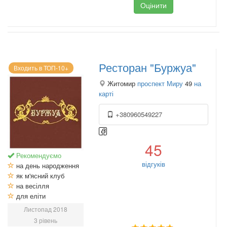
Оцінити
Ресторан "Буржуа"
Входить в ТОП-10+
Житомир
проспект Миру
49
на
карті
+380960549227
45
Рекомендуємо
відгуків
на день народження
як м'ясний клуб
на весілля
для еліти
Листопад 2018
3 рівень