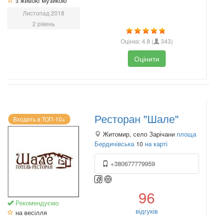
з живою музикою
Листопад 2018
2 рівень
Оцінка:
4.8
(
343
)
Оцінити
Ресторан "Шале"
Входить в ТОП-10+
Житомир, село Зарічани
площа
Бердичівська
10
на карті
+380677779959
96
Рекомендуємо
відгуків
на весілля