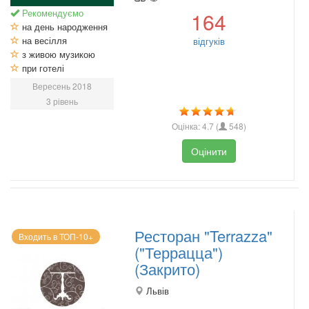
Рекомендуємо
164
на день народження
на весілля
відгуків
з живою музикою
при готелі
Вересень 2018
3 рівень
Оцінка:
4.7
(
548
)
Оцінити
Ресторан "Terrazza"
Входить в ТОП-10+
("Террацца")
(Закрито)
Львів