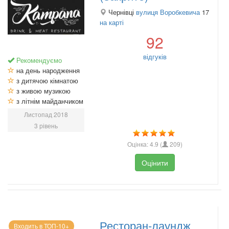
Чернівці
вулиця Воробкевича
17
на карті
92
відгуків
Рекомендуємо
на день народження
з дитячою кімнатою
з живою музикою
з літнім майданчиком
Листопад 2018
3 рівень
Оцінка:
4.9
(
209
)
Оцінити
Ресторан-лаундж
Входить в ТОП-10+