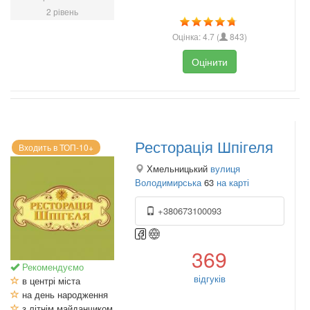
2 рівень
Оцінка:
4.7
(
843
)
Оцінити
Ресторація Шпігеля
Входить в ТОП-10+
Хмельницький
вулиця
Володимирська
63
на карті
+380673100093
369
Рекомендуємо
відгуків
в центрі міста
на день народження
з літнім майданчиком