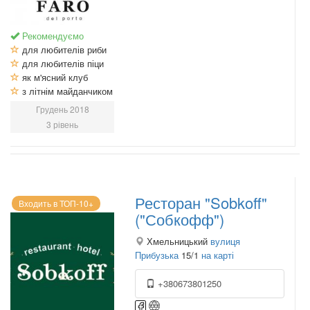
Рекомендуємо
для любителів риби
для любителів піци
як м'ясний клуб
з літнім майданчиком
Грудень 2018
3 рівень
Ресторан "Sobkoff"
Входить в ТОП-10+
("Собкофф")
Хмельницький
вулиця
Прибузька
15/1
на карті
+380673801250