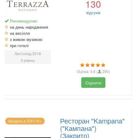
130
відгуків
Рекомендуємо
на день народження
на весілля
з живою музикою
при готелі
Листопад 2018
3 рівень
Оцінка:
4.8
(
290
)
Оцінити
Ресторан "Kampana"
Входить в ТОП-10+
("Кампана")
(Закрито)