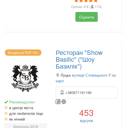
Оцінка:
4.8
(
110
)
Оцінити
Ресторан "Show
Входить в ТОП-10+
Basilic" ("Шоу
Базилік")
Луцьк
вулиця Словацького
7
на
карті
+380671191199
Рекомендуємо
в центрі міста
453
для любителів піци
як нічний
відгуків
Вересень 2018