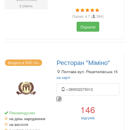
2 рівень
Оцінка:
4.7
(
384
)
Оцінити
Ресторан "Міміно"
Входить в ТОП-10+
Полтава вул. Решетилівська 15
на карті
+380532275012
146
Рекомендуємо
відгуків
на день народження
на весілля