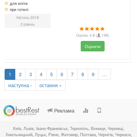
для еліти
при готелі
Квітень 2018
2 рівень
Оцінка:
4.8
(
198
)
Оцінити
1
2
3
4
5
6
7
8
9
…
наступна ›
остання »
.
.
.
.
Реклама
Київ
,
Львів
,
Івано-Франківськ
,
Тернопіль
,
Вінниця
,
Чернівці
,
Хмельницький
,
Луцьк
,
Рівне
,
Житомир
,
Полтава
,
Чернігів
,
Черкаси
,