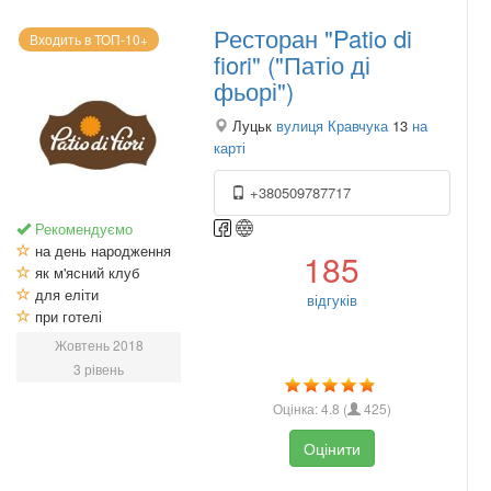
Ресторан "Patio di
Входить в ТОП-10+
fiori" ("Патіо ді
фьорі")
Луцьк
вулиця Кравчука
13
на
карті
+380509787717
Рекомендуємо
на день народження
185
як м'ясний клуб
для еліти
відгуків
при готелі
Жовтень 2018
3 рівень
Оцінка:
4.8
(
425
)
Оцінити