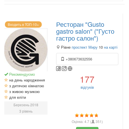
Ресторан "Gusto
Входить в ТОП-10+
gastro salon" ("Густо
гастро салон")
Рівне
проспект Миру
10
на карті
+380673632556
Рекомендуємо
177
на день народження
з дитячою кімнатою
відгуків
з живою музикою
для еліти
Березень 2018
3 рівень
Оцінка:
4.7
(
351
)