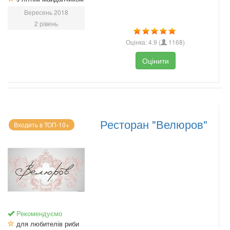
Вересень 2018
2 рівень
Оцінка:
4.9
(
1168
)
Оцінити
Ресторан "Велюров"
Входить в ТОП-10+
Рекомендуємо
для любителів риби