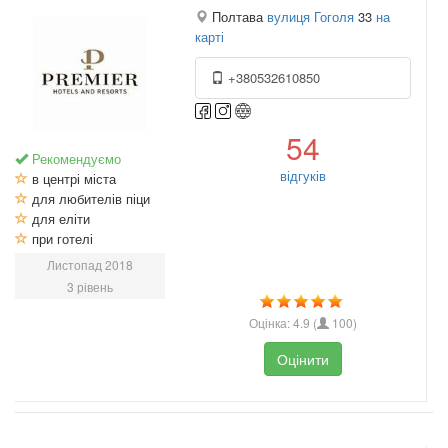
Полтава
вулиця Гоголя
33
на
карті
+380532610850
54
Рекомендуємо
відгуків
в центрі міста
для любителів піци
для еліти
при готелі
Листопад 2018
3 рівень
Оцінка:
4.9
(
100
)
Оцінити