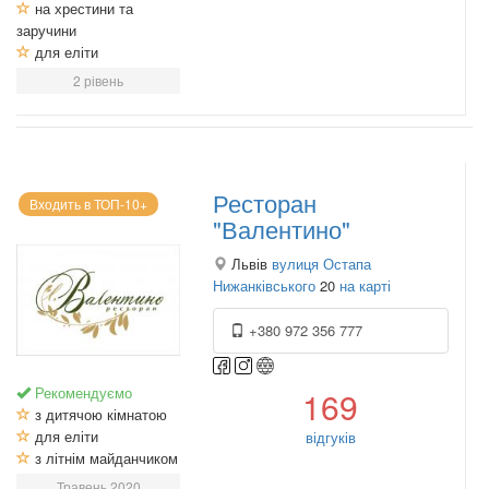
на хрестини та
заручини
для еліти
2 рівень
Ресторан
Входить в ТОП-10+
"Валентино"
Львів
вулиця Остапа
Нижанківського
20
на карті
+380 972 356 777
Рекомендуємо
169
з дитячою кімнатою
для еліти
відгуків
з літнім майданчиком
Травень 2020