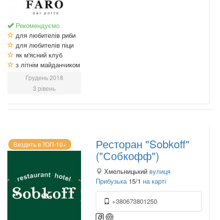
Рекомендуємо
для любителів риби
для любителів піци
як м'ясний клуб
з літнім майданчиком
Грудень 2018
3 рівень
Ресторан "Sobkoff"
Входить в ТОП-10+
("Собкофф")
Хмельницький
вулиця
Прибузька
15/1
на карті
+380673801250