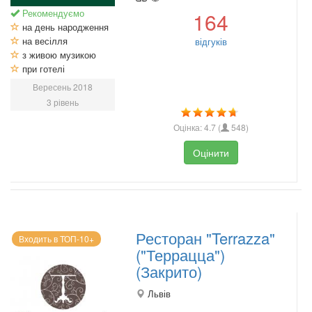
Рекомендуємо
164
на день народження
на весілля
відгуків
з живою музикою
при готелі
Вересень 2018
3 рівень
Оцінка:
4.7
(
548
)
Оцінити
Ресторан "Terrazza"
Входить в ТОП-10+
("Террацца")
(Закрито)
Львів