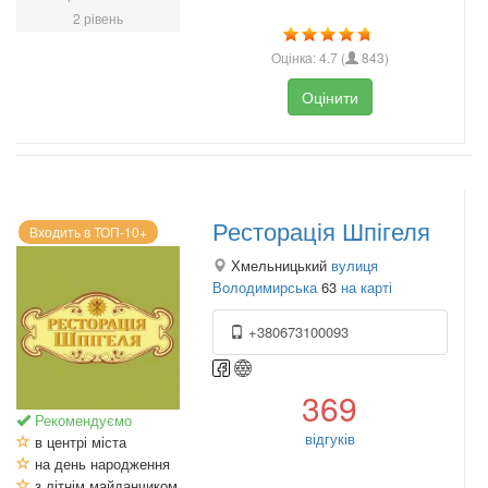
2 рівень
Оцінка:
4.7
(
843
)
Оцінити
Ресторація Шпігеля
Входить в ТОП-10+
Хмельницький
вулиця
Володимирська
63
на карті
+380673100093
369
Рекомендуємо
відгуків
в центрі міста
на день народження
з літнім майданчиком