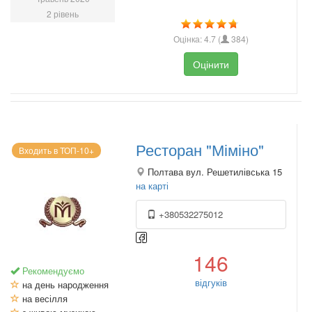
2 рівень
Оцінка:
4.7
(
384
)
Оцінити
Ресторан "Міміно"
Входить в ТОП-10+
Полтава вул. Решетилівська 15
на карті
+380532275012
146
Рекомендуємо
відгуків
на день народження
на весілля