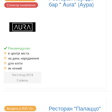
бар " Aura" (Аура)
Спонсор оновлення
Рекомендуємо
в центрі міста
на день народження
для еліти
як нічний
Листопад 2018
3 рівень
Ресторан "Палаццо"
Входить в ТОП-10+