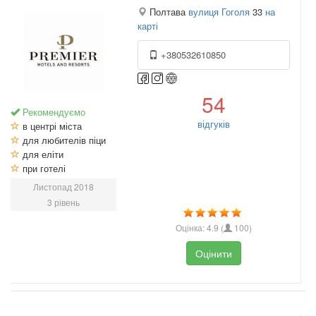
Полтава
вулиця Гоголя
33
на
карті
+380532610850
54
Рекомендуємо
відгуків
в центрі міста
для любителів піци
для еліти
при готелі
Листопад 2018
3 рівень
Оцінка:
4.9
(
100
)
Оцінити