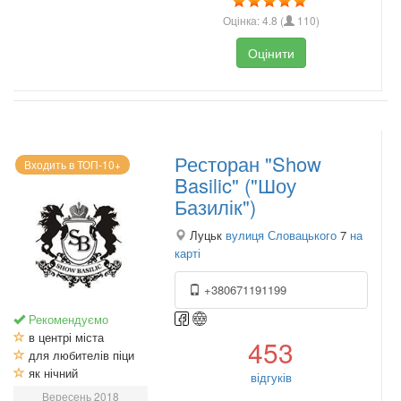
Оцінка:
4.8
(
110
)
Оцінити
Ресторан "Show
Входить в ТОП-10+
Basilic" ("Шоу
Базилік")
Луцьк
вулиця Словацького
7
на
карті
+380671191199
Рекомендуємо
в центрі міста
453
для любителів піци
як нічний
відгуків
Вересень 2018