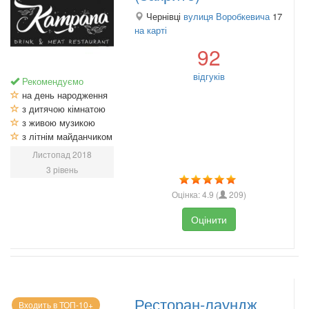
Чернівці
вулиця Воробкевича
17
на карті
92
відгуків
Рекомендуємо
на день народження
з дитячою кімнатою
з живою музикою
з літнім майданчиком
Листопад 2018
3 рівень
Оцінка:
4.9
(
209
)
Оцінити
Ресторан-лаундж
Входить в ТОП-10+