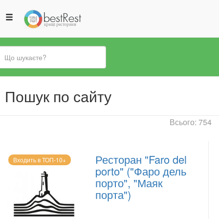
Ви
Пошук по сайту
є
тут
Всього: 754
Ресторан "Faro del
Входить в ТОП-10+
porto" ("Фаро дель
порто", "Маяк
порта")