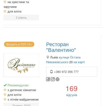
на хрестини та
заручини
для еліти
2 рівень
Ресторан
Входить в ТОП-10+
"Валентино"
Львів
вулиця Остапа
Нижанківського
20
на карті
+380 972 356 777
Рекомендуємо
169
з дитячою кімнатою
для еліти
відгуків
з літнім майданчиком
Травень 2020