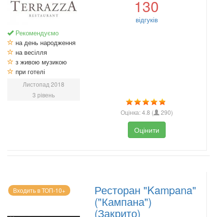
130
відгуків
Рекомендуємо
на день народження
на весілля
з живою музикою
при готелі
Листопад 2018
3 рівень
Оцінка:
4.8
(
290
)
Оцінити
Ресторан "Kampana"
Входить в ТОП-10+
("Кампана")
(Закрито)