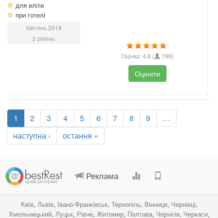
для еліти
при готелі
Квітень 2018
2 рівень
Оцінка:
4.8
(
198
)
Оцінити
1
2
3
4
5
6
7
8
9
…
наступна ›
остання »
.
.
.
.
Реклама
Київ
,
Львів
,
Івано-Франківськ
,
Тернопіль
,
Вінниця
,
Чернівці
,
Хмельницький
,
Луцьк
,
Рівне
,
Житомир
,
Полтава
,
Чернігів
,
Черкаси
,