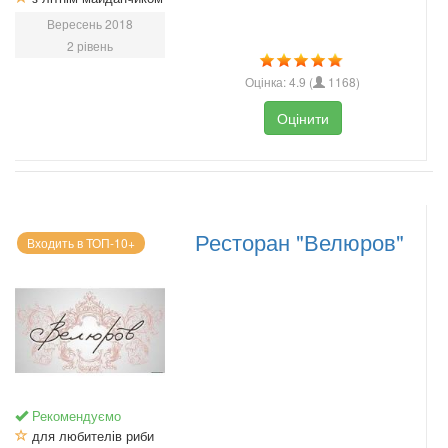
Вересень 2018
2 рівень
Оцінка:
4.9
(
1168
)
Оцінити
Ресторан "Велюров"
Входить в ТОП-10+
Рекомендуємо
для любителів риби