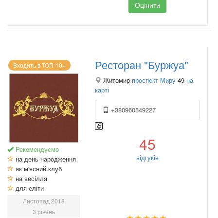
Оцінити
Ресторан "Буржуа"
Входить в ТОП-10+
Житомир
проспект Миру
49
на
карті
+380960549227
45
Рекомендуємо
відгуків
на день народження
як м'ясний клуб
на весілля
для еліти
Листопад 2018
3 рівень