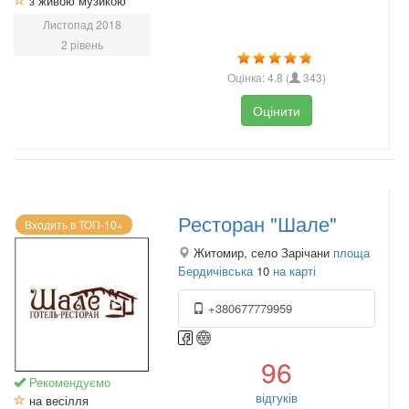
з живою музикою
Листопад 2018
2 рівень
Оцінка:
4.8
(
343
)
Оцінити
Ресторан "Шале"
Входить в ТОП-10+
Житомир, село Зарічани
площа
Бердичівська
10
на карті
+380677779959
96
Рекомендуємо
відгуків
на весілля