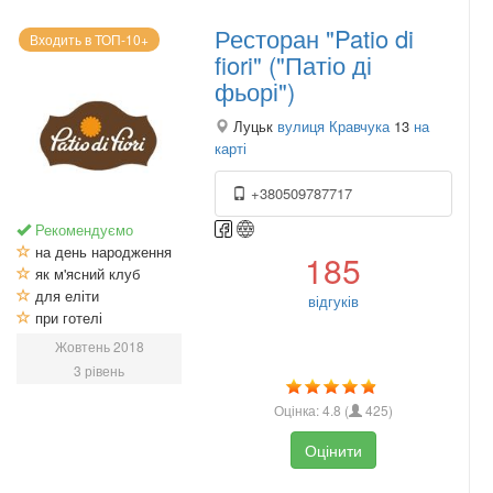
Ресторан "Patio di
Входить в ТОП-10+
fiori" ("Патіо ді
фьорі")
Луцьк
вулиця Кравчука
13
на
карті
+380509787717
Рекомендуємо
на день народження
185
як м'ясний клуб
для еліти
відгуків
при готелі
Жовтень 2018
3 рівень
Оцінка:
4.8
(
425
)
Оцінити