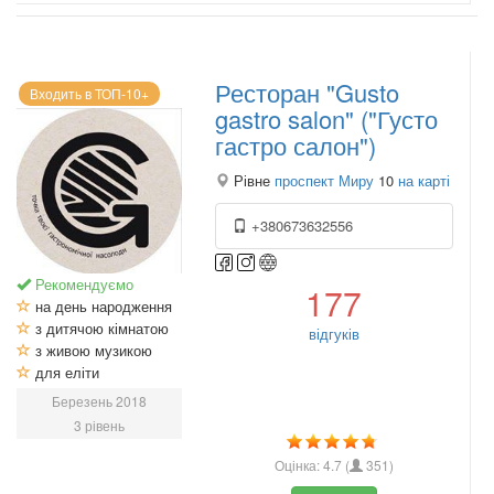
Ресторан "Gusto
Входить в ТОП-10+
gastro salon" ("Густо
гастро салон")
Рівне
проспект Миру
10
на карті
+380673632556
Рекомендуємо
177
на день народження
з дитячою кімнатою
відгуків
з живою музикою
для еліти
Березень 2018
3 рівень
Оцінка:
4.7
(
351
)