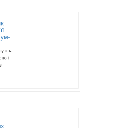
як
її
іум-
лу «на
стю і
е
их