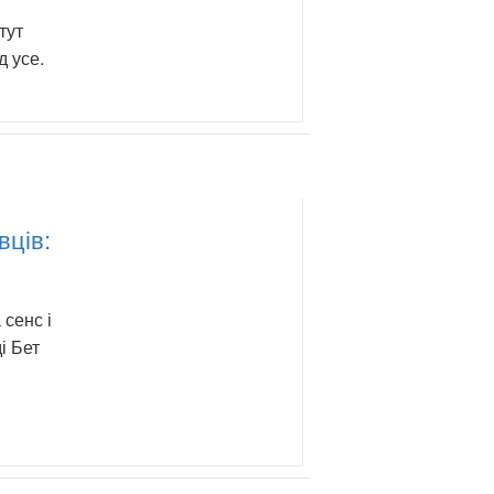
тут
д усе.
вців:
 сенс і
і Бет