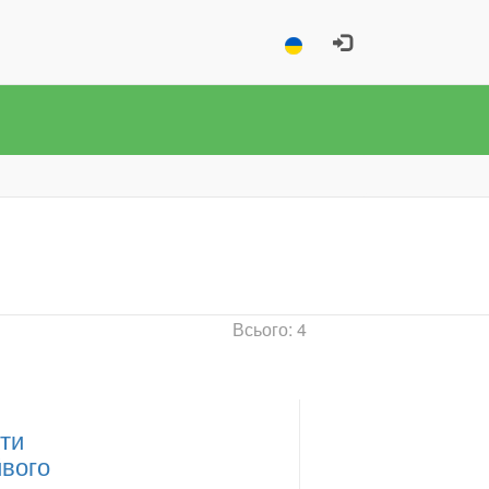
Всього: 4
ити
йвого