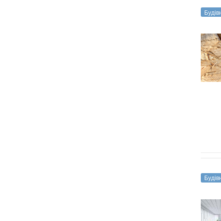
Будів
Будів