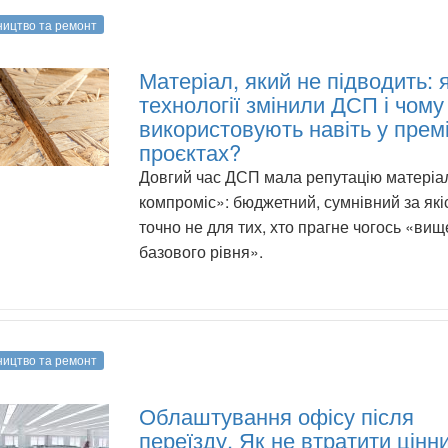
ництво та ремонт
Матеріал, який не підводить: 
технології змінили ДСП і чому 
використовують навіть у прем
проєктах?
Довгий час ДСП мала репутацію матеріа
компроміс»: бюджетний, сумнівний за які
точно не для тих, хто прагне чогось «вищ
базового рівня».
ництво та ремонт
Облаштування офісу після
переїзду. Як не втратити цінн