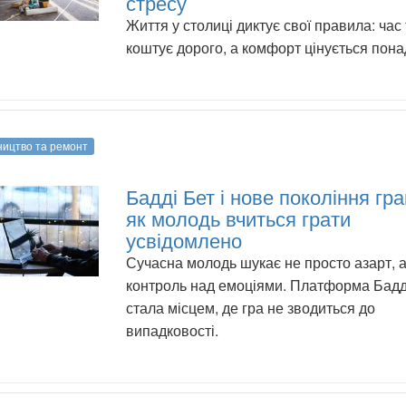
стресу
Життя у столиці диктує свої правила: час 
коштує дорого, а комфорт цінується пона
ництво та ремонт
Бадді Бет і нове покоління гра
як молодь вчиться грати
усвідомлено
Сучасна молодь шукає не просто азарт, а
контроль над емоціями. Платформа Бадд
стала місцем, де гра не зводиться до
випадковості.