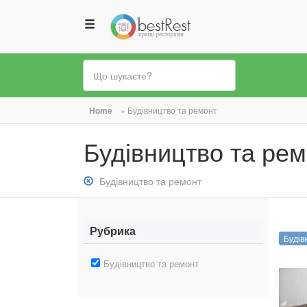
Ви
Home
»
Будівництво та ремонт
є
Будівництво та ре
тут
Зняти
Будівництво та ремонт
фільтр:
Будівництво
та
Рубрика
Будів
ремонт
Зняти
Будівництво та ремонт
фільтр:
Будівництво
та