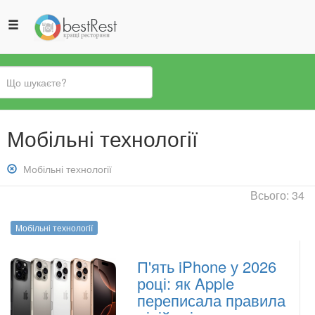
Ви
Мобільні технології
є
тут
Зняти
Мобільні технології
фільтр:
Всього: 34
Мобільні
технології
Мобільні технології
П'ять iPhone у 2026
році: як Apple
переписала правила