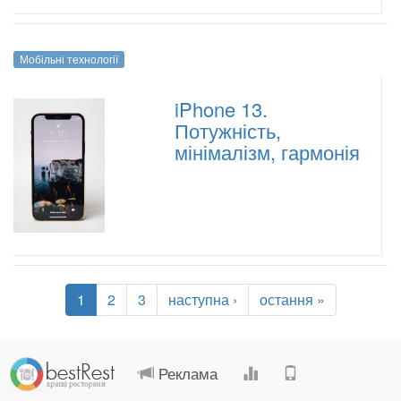
Мобільні технології
iPhone 13.
Потужність,
мінімалізм, гармонія
1
2
3
наступна ›
остання »
.
.
.
.
Реклама