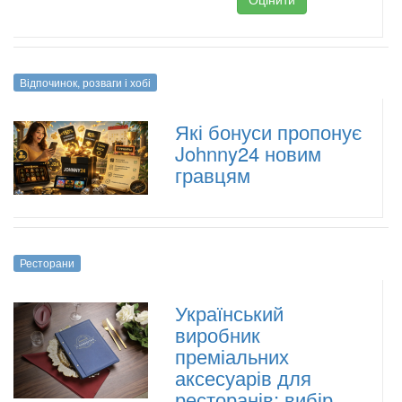
Відпочинок, розваги і хобі
Які бонуси пропонує
Johnny24 новим
гравцям
Ресторани
Український
виробник
преміальних
аксесуарів для
ресторанів: вибір