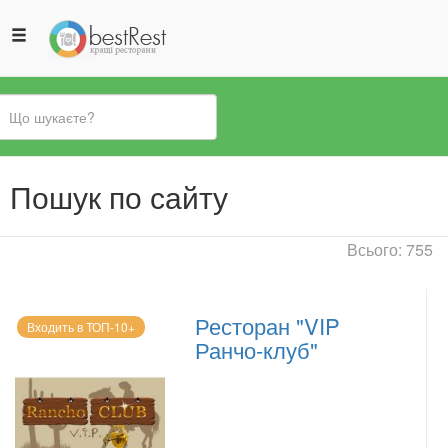
Ви
Пошук по сайту
є
тут
Всього: 755
Ресторан "VIP
Входить в ТОП-10+
Ранчо-клуб"