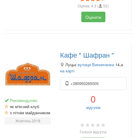
Оцінка:
4.3
(
52
)
Оцінити
Кафе " Шафран "
Луцьк
вулиця Винниченка
14,а
на карті
+380993265005
0
Рекомендуємо
як м'ясний клуб
відгуків
з літнім майданчиком
Жовтень 2018
Голоси відсутні