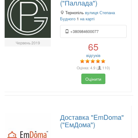
("Паллада")
Тернопіль
вулиця Степана
Будного
1
на карті
+380984600077
Червень 2019
65
відгуків
Оцінка:
4.9
(
110
)
Оцінити
Доставка "EmDoma"
("ЕмДома")