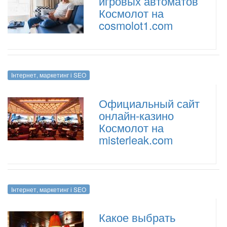
игровых автоматов
Космолот на
cosmolot1.com
Інтернет, маркетинг і SEO
Официальный сайт
онлайн-казино
Космолот на
misterleak.com
Інтернет, маркетинг і SEO
Какое выбрать