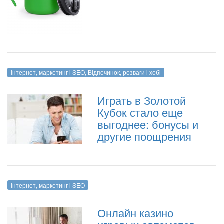
Інтернет, маркетинг і SEO
,
Відпочинок, розваги і хобі
Играть в Золотой
Кубок стало еще
выгоднее: бонусы и
другие поощрения
Інтернет, маркетинг і SEO
Онлайн казино