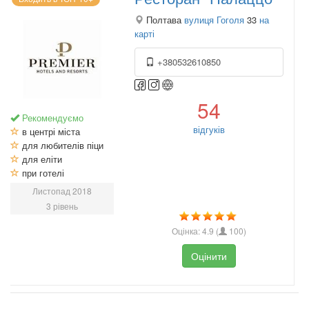
Полтава
вулиця Гоголя
33
на
карті
+380532610850
54
Рекомендуємо
відгуків
в центрі міста
для любителів піци
для еліти
при готелі
Листопад 2018
3 рівень
Оцінка:
4.9
(
100
)
Оцінити