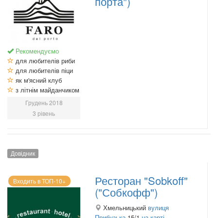
порта")
Рекомендуємо
для любителів риби
для любителів піци
як м'ясний клуб
з літнім майданчиком
Грудень 2018
3 рівень
Довідник
Ресторан "Sobkoff"
Входить в ТОП-10+
("Собкофф")
Хмельницький
вулиця
Прибузька
15/1
на карті