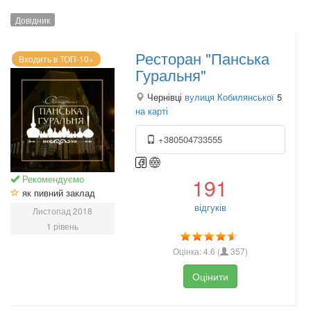
Довідник
Ресторан "Панська
Входить в ТОП-10+
Гуральня"
Чернівці
вулиця Кобилянської
5
на карті
+380504733555
Рекомендуємо
191
як пивний заклад
відгуків
Листопад 2018
1 рівень
Оцінка:
4.6
(
357
)
Оцінити