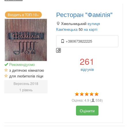
Ресторан "Фамілія"
Входить в ТОП-10+
Хмельницький
вулиця
Кам'янецька
50
на карті
+380673822225
261
Рекомендуємо
відгуків
з дитячою кімнатою
для любителів піци
Вересень 2018
1 рівень
Оцінка:
4.9
(
558
)
Оцінити