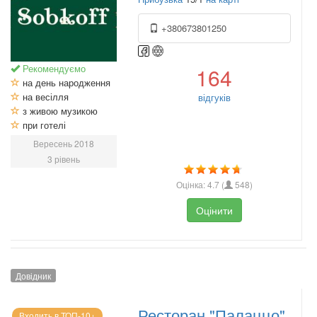
+380673801250
Рекомендуємо
164
на день народження
на весілля
відгуків
з живою музикою
при готелі
Вересень 2018
3 рівень
Оцінка:
4.7
(
548
)
Оцінити
Довідник
Ресторан "Палаццо"
Входить в ТОП-10+