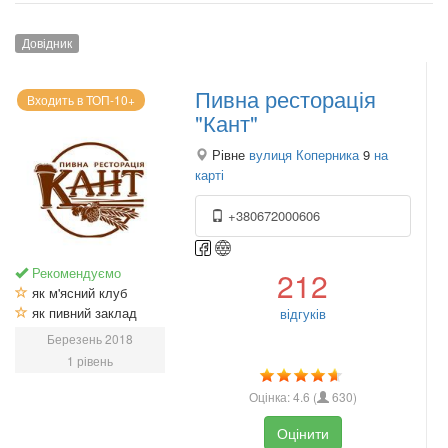
Довідник
Пивна ресторація
Входить в ТОП-10+
"Кант"
Рівне
вулиця Коперника
9
на
карті
+380672000606
Рекомендуємо
212
як м'ясний клуб
як пивний заклад
відгуків
Березень 2018
1 рівень
Оцінка:
4.6
(
630
)
Оцінити