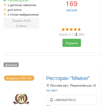
Рекомендуємо
169
з дитячою кімнатою
для еліти
відгуків
з літнім майданчиком
Травень 2020
2 рівень
Оцінка:
4.7
(
384
)
Оцінити
Довідник
Ресторан "Міміно"
Входить в ТОП-10+
Полтава вул. Решетилівська 15
на карті
+380532275012