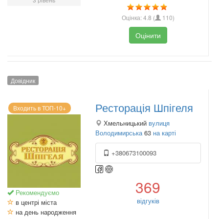
Оцінка:
4.8
(
110
)
Оцінити
Довідник
Ресторація Шпігеля
Входить в ТОП-10+
Хмельницький
вулиця
Володимирська
63
на карті
+380673100093
369
Рекомендуємо
відгуків
в центрі міста
на день народження