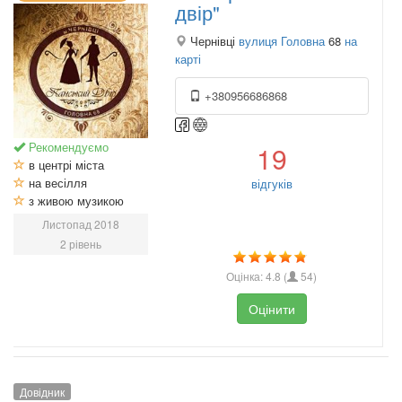
двір"
Чернівці
вулиця Головна
68
на
карті
+380956686868
Рекомендуємо
19
в центрі міста
на весілля
відгуків
з живою музикою
Листопад 2018
2 рівень
Оцінка:
4.8
(
54
)
Оцінити
Довідник