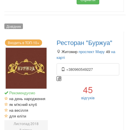
Довідник
Ресторан "Буржуа"
Входить в ТОП-10+
Житомир
проспект Миру
49
на
карті
+380960549227
45
Рекомендуємо
відгуків
на день народження
як м'ясний клуб
на весілля
для еліти
Листопад 2018
3 рівень