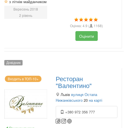
з літнім майданчиком
Вересень 2018
2 рівень
Оцінка:
4.9
(
1168
)
Оцінити
Довідник
Ресторан
Входить в ТОП-10+
"Валентино"
Львів
вулиця Остапа
Нижанківського
20
на карті
+380 972 356 777