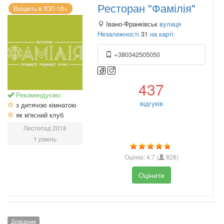
Ресторан "Фамілія"
Входить в ТОП-10+
Івано-Франківськ
вулиця
Незалежності
31
на карті
+380342505050
437
Рекомендуємо
відгуків
з дитячою кімнатою
як м'ясний клуб
Листопад 2018
1 рівень
Оцінка:
4.7
(
828
)
Оцінити
Довідник