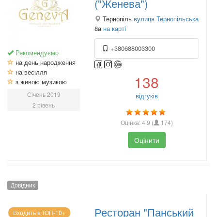
("Женева")
Тернопіль
вулиця Тернопільська
8а
на карті
+380688003300
Рекомендуємо
на день народження
на весілля
138
з живою музикою
Січень 2019
відгуків
2 рівень
Оцінка:
4.9
(
174
)
Оцінити
Довідник
Ресторан "Панський
Входить в ТОП-10+