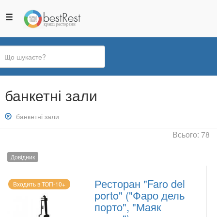
Ви
банкетні зали
є
тут
Зняти
банкетні зали
фільтр:
Всього: 78
банкетні
зали
Довідник
Ресторан "Faro del
Входить в ТОП-10+
porto" ("Фаро дель
порто", "Маяк