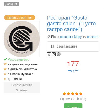
Довідник
Ресторан "Gusto
Входить в ТОП-10+
gastro salon" ("Густо
гастро салон")
Рівне
проспект Миру
10
на карті
+380673632556
Рекомендуємо
177
на день народження
з дитячою кімнатою
відгуків
з живою музикою
для еліти
Березень 2018
3 рівень
Оцінка:
4.7
(
351
)
Оцінити