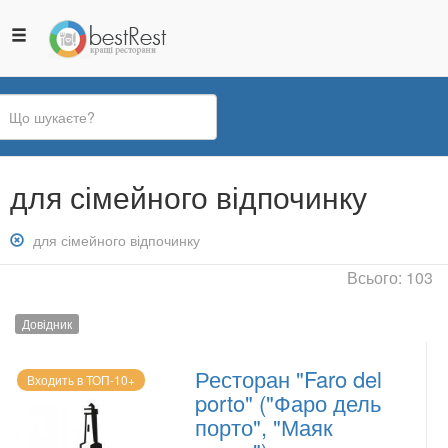
Ви
для сімейного відпочинку
є
тут
Зняти
для сімейного відпочинку
фільтр:
Всього: 103
для
сімейного
Довідник
відпочинку
Ресторан "Faro del
Входить в ТОП-10+
porto" ("Фаро дель
порто", "Маяк