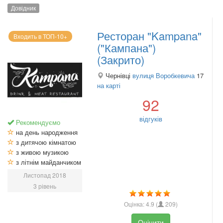
Довідник
Ресторан "Kampana"
Входить в ТОП-10+
("Кампана")
(Закрито)
Чернівці
вулиця Воробкевича
17
на карті
92
відгуків
Рекомендуємо
на день народження
з дитячою кімнатою
з живою музикою
з літнім майданчиком
Листопад 2018
3 рівень
Оцінка:
4.9
(
209
)
Оцінити