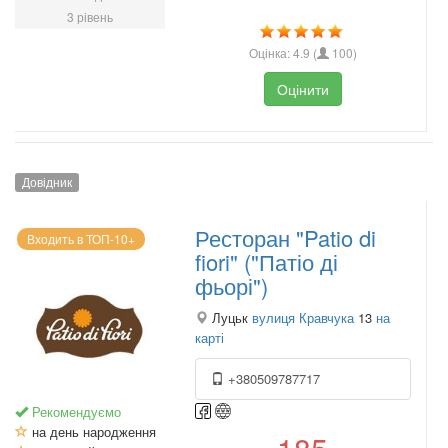
3 рівень
Оцінка:
4.9
(
100
)
Оцінити
Довідник
Ресторан "Patio di
Входить в ТОП-10+
fiori" ("Патіо ді
фьорі")
Луцьк
вулиця Кравчука
13
на
карті
+380509787717
Рекомендуємо
на день народження