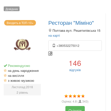
Довідник
Ресторан "Міміно"
Входить в ТОП-10+
Полтава вул. Решетилівська 15
на карті
+380532275012
146
Рекомендуємо
відгуків
на день народження
на весілля
з живою музикою
Листопад 2018
2 рівень
Оцінка:
4.8
(
343
)
Оцінити