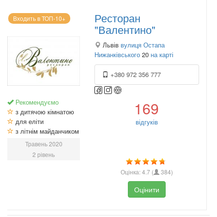
Ресторан
Входить в ТОП-10+
"Валентино"
Львів
вулиця Остапа
Нижанківського
20
на карті
+380 972 356 777
Рекомендуємо
169
з дитячою кімнатою
для еліти
відгуків
з літнім майданчиком
Травень 2020
2 рівень
Оцінка:
4.7
(
384
)
Оцінити