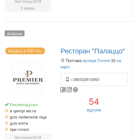
Листопад 2018
3 рівень
Довідник
Ресторан "Палаццо"
Входить в ТОП-10+
Полтава
вулиця Гоголя
33
на
карті
+380532610850
54
Рекомендуємо
відгуків
в центрі міста
для любителів піци
для еліти
при готелі
Листопад 2018