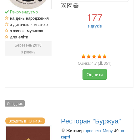
Рекомендуємо
177
на день народження
з дитячою кімнатою
відгуків
з живою музикою
для еліти
Березень 2018
3 рівень
Оцінка:
4.7
(
351
)
Оцінити
Довідник
Ресторан "Буржуа"
Входить в ТОП-10+
Житомир
проспект Миру
49
на
карті