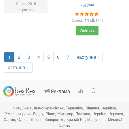
Січень 2019
відгуків
2 рівень
Оцінка:
4.9
(
174
)
Оцінити
1
2
3
4
5
6
7
наступна ›
остання »
.
.
.
.
Реклама
Київ
,
Львів
,
Івано-Франківськ
,
Тернопіль
,
Вінниця
,
Чернівці
,
Хмельницький
,
Луцьк
,
Рівне
,
Житомир
,
Полтава
,
Чернігів
,
Черкаси
,
Харків
,
Одеса
,
Дніпро
,
Запорожжя
,
Кривий Ріг
,
Маріуполь
,
Миколаїв
,
Сайти
.