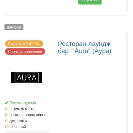
Довідник
Ресторан-лаундж
Входить в ТОП-10+
бар " Aura" (Аура)
Спонсор оновлення
Рекомендуємо
в центрі міста
на день народження
для еліти
як нічний