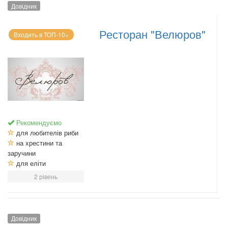
Довідник
Ресторан "Велюров"
Входить в ТОП-10+
Рекомендуємо
для любителів риби
на хрестини та
заручини
для еліти
2 рівень
Довідник