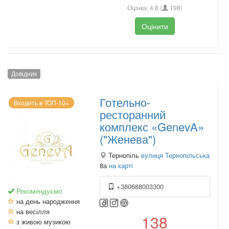
Оцінка:
4.8
(
198
)
Оцінити
Довідник
Готельно-
Входить в ТОП-10+
ресторанний
комплекс «GenevA»
("Женева")
Тернопіль
вулиця Тернопільська
8а
на карті
+380688003300
Рекомендуємо
на день народження
на весілля
138
з живою музикою