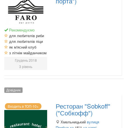
порта")
Рекомендуємо
для любителів риби
для любителів піци
як м'ясний клуб
з літнім майданчиком
Грудень 2018
3 рівень
Довідник
Ресторан "Sobkoff"
Входить в ТОП-10+
("Собкофф")
Хмельницький
вулиця
Прибузька
15/1
на карті