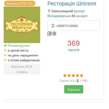
Ресторація Шпігеля
Входить в ТОП-10+
Хмельницький
вулиця
Володимирська
63
на карті
+380673100093
369
Рекомендуємо
відгуків
в центрі міста
на день народження
з літнім майданчиком
Вересень 2018
2 рівень
Оцінка:
4.9
(
1168
)
Оцінити