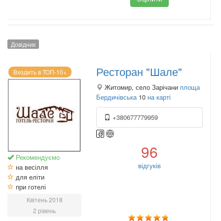
Довідник
Ресторан "Шале"
Входить в ТОП-10+
Житомир, село Зарічани
площа
Бердичівська
10
на карті
+380677779959
96
Рекомендуємо
відгуків
на весілля
для еліти
при готелі
Квітень 2018
2 рівень