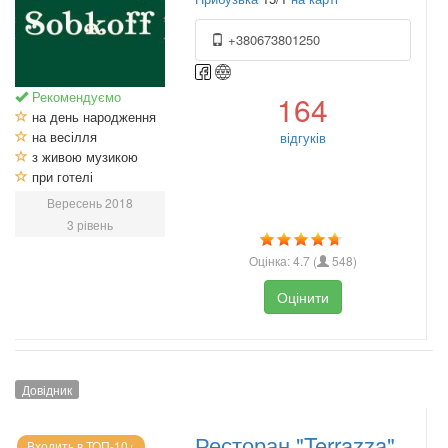
+380673801250
Рекомендуємо
164
на день народження
на весілля
відгуків
з живою музикою
при готелі
Вересень 2018
3 рівень
Оцінка:
4.7
(
548
)
Оцінити
Довідник
Ресторан "Terrazza"
Входить в ТОП-10+