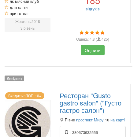
185
як м'ясний клуб
для еліти
відгуків
при готелі
Жовтень 2018
3 рівень
Оцінка:
4.8
(
425
)
Оцінити
Довідник
Ресторан "Gusto
Входить в ТОП-10+
gastro salon" ("Густо
гастро салон")
Рівне
проспект Миру
10
на карті
+380673632556