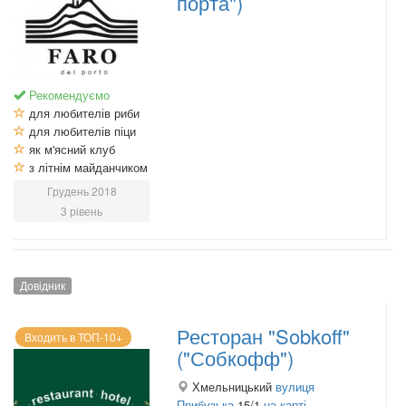
порта")
Рекомендуємо
для любителів риби
для любителів піци
як м'ясний клуб
з літнім майданчиком
Грудень 2018
3 рівень
Довідник
Ресторан "Sobkoff"
Входить в ТОП-10+
("Собкофф")
Хмельницький
вулиця
Прибузька
15/1
на карті