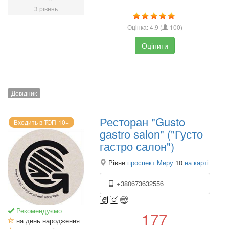
3 рівень
Оцінка:
4.9
(
100
)
Оцінити
Довідник
Ресторан "Gusto
Входить в ТОП-10+
gastro salon" ("Густо
гастро салон")
Рівне
проспект Миру
10
на карті
+380673632556
Рекомендуємо
177
на день народження