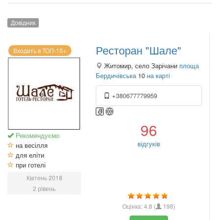
Довідник
Ресторан "Шале"
Входить в ТОП-10+
Житомир, село Зарічани
площа
Бердичівська
10
на карті
+380677779959
96
Рекомендуємо
відгуків
на весілля
для еліти
при готелі
Квітень 2018
2 рівень
Оцінка:
4.8
(
198
)