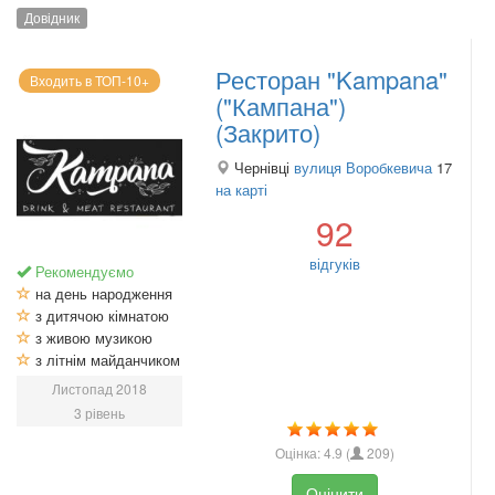
Довідник
Ресторан "Kampana"
Входить в ТОП-10+
("Кампана")
(Закрито)
Чернівці
вулиця Воробкевича
17
на карті
92
відгуків
Рекомендуємо
на день народження
з дитячою кімнатою
з живою музикою
з літнім майданчиком
Листопад 2018
3 рівень
Оцінка:
4.9
(
209
)
Оцінити