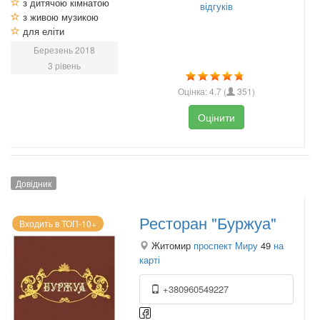
з дитячою кімнатою
відгуків
з живою музикою
для еліти
Березень 2018
3 рівень
Оцінка:
4.7
(
351
)
Оцінити
Довідник
Ресторан "Буржуа"
Входить в ТОП-10+
Житомир
проспект Миру
49
на
карті
+380960549227