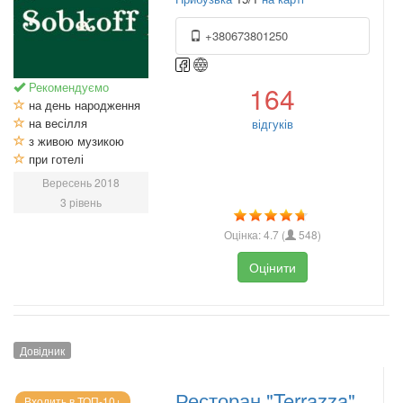
+380673801250
Рекомендуємо
164
на день народження
на весілля
відгуків
з живою музикою
при готелі
Вересень 2018
3 рівень
Оцінка:
4.7
(
548
)
Оцінити
Довідник
Ресторан "Terrazza"
Входить в ТОП-10+