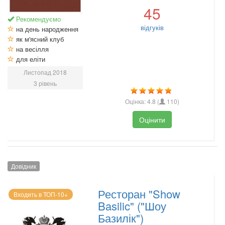
45
Рекомендуємо
відгуків
на день народження
як м'ясний клуб
на весілля
для еліти
Листопад 2018
3 рівень
Оцінка:
4.8
(
110
)
Оцінити
Довідник
Ресторан "Show
Входить в ТОП-10+
Basilic" ("Шоу
Базилік")