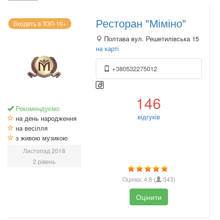
Ресторан "Міміно"
Входить в ТОП-10+
Полтава вул. Решетилівська 15
на карті
+380532275012
146
Рекомендуємо
відгуків
на день народження
на весілля
з живою музикою
Листопад 2018
2 рівень
Оцінка:
4.8
(
343
)
Оцінити