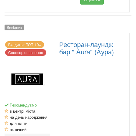
Довідник
Ресторан-лаундж
Входить в ТОП-10+
бар " Aura" (Аура)
Спонсор оновлення
Рекомендуємо
в центрі міста
на день народження
для еліти
як нічний