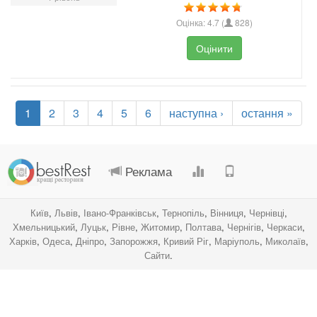
Оцінка:
4.7
(
828
)
Оцінити
1
2
3
4
5
6
наступна ›
остання »
.
.
.
.
Реклама
Київ
,
Львів
,
Івано-Франківськ
,
Тернопіль
,
Вінниця
,
Чернівці
,
Хмельницький
,
Луцьк
,
Рівне
,
Житомир
,
Полтава
,
Чернігів
,
Черкаси
,
Харків
,
Одеса
,
Дніпро
,
Запорожжя
,
Кривий Ріг
,
Маріуполь
,
Миколаїв
,
Сайти
.