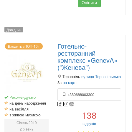
Оцінити
Довідник
Готельно-
Входить в ТОП-10+
ресторанний
комплекс «GenevA»
("Женева")
Тернопіль
вулиця Тернопільська
8а
на карті
+380688003300
Рекомендуємо
на день народження
на весілля
138
з живою музикою
Січень 2019
відгуків
2 рівень