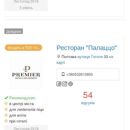
Листопад 2018
3 рівень
Довідник
Ресторан "Палаццо"
Входить в ТОП-10+
Полтава
вулиця Гоголя
33
на
карті
+380532610850
54
Рекомендуємо
відгуків
в центрі міста
для любителів піци
для еліти
при готелі
Листопад 2018