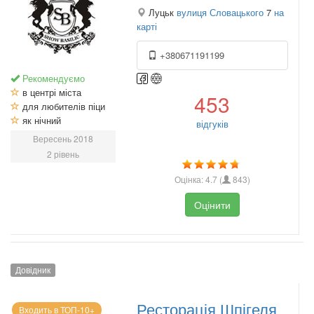
Луцьк
вулиця Словацького
7
на
карті
+380671191199
Рекомендуємо
в центрі міста
453
для любителів піци
як нічний
відгуків
Вересень 2018
2 рівень
Оцінка:
4.7
(
843
)
Оцінити
Довідник
Ресторація Шпігеля
Входить в ТОП-10+