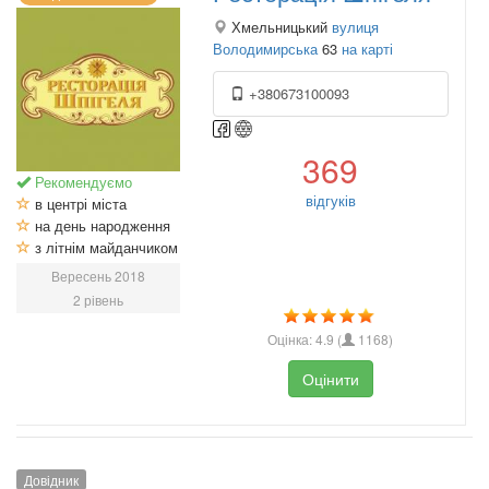
Хмельницький
вулиця
Володимирська
63
на карті
+380673100093
369
Рекомендуємо
відгуків
в центрі міста
на день народження
з літнім майданчиком
Вересень 2018
2 рівень
Оцінка:
4.9
(
1168
)
Оцінити
Довідник