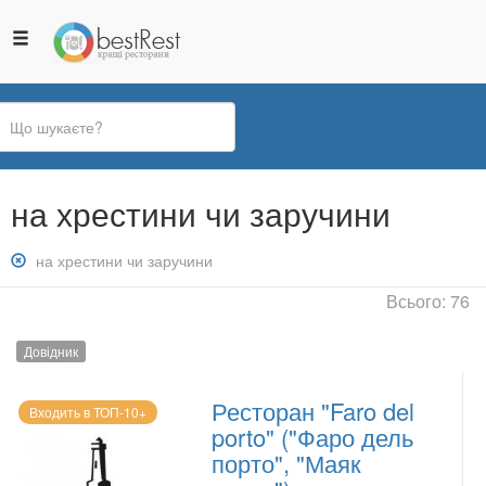
Ви
на хрестини чи заручини
є
тут
Зняти
на хрестини чи заручини
фільтр:
Всього: 76
на
хрестини
Довідник
чи
заручини
Ресторан "Faro del
Входить в ТОП-10+
porto" ("Фаро дель
порто", "Маяк