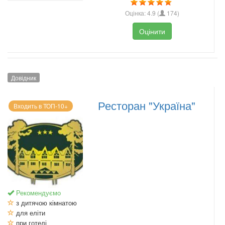
Оцінка:
4.9
(
174
)
Оцінити
Довідник
Ресторан "Україна"
Входить в ТОП-10+
Рекомендуємо
з дитячою кімнатою
для еліти
при готелі