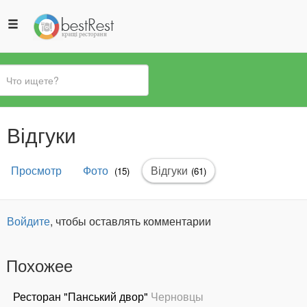
Вы
Відгуки
здесь
Главные
Просмотр
Фото
Відгуки
(активная
(15)
(61)
вкладки
вкладка)
Войдите
, чтобы оставлять комментарии
Похожее
Ресторан "Панський двор"
Черновцы