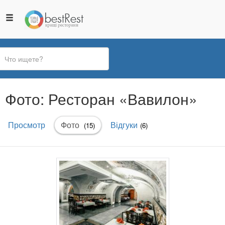
Вы
Фото: Ресторан «Вавилон»
здесь
Главные
Просмотр
Фото
(активная
Відгуки
(15)
(6)
вкладки
вкладка)